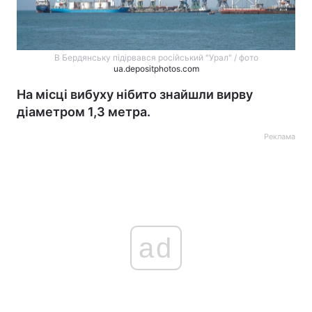
В Бердянську підірвався російський "Урал" / фото
ua.depositphotos.com
На місці вибуху нібито знайшли вирву
діаметром 1,3 метра.
Реклама
ad