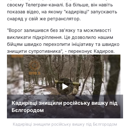
своєму Телеграм-каналі. Ба більше, він навіть
показав відео, на якому "кадирівці" запускають
снаряд у свій же ретранслятор.
"Ворог залишився без зв'язку та можливості
викликати підкріплення. Це дозволило нашим
бійцям швидко перехопити ініціативу та швидко
знищити супротивника", - переконує Кадиров.
Кадирівці знищили російську вишку під
Бєлгородом
Кадирівці знищили російську вишку під Бєлгородом