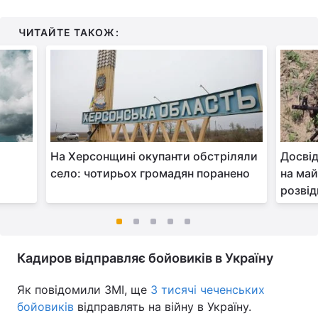
ЧИТАЙТЕ ТАКОЖ:
На Херсонщині окупанти обстріляли
Досвід
село: чотирьох громадян поранено
на май
розвід
Кадиров відправляє бойовиків в Україну
Як повідомили ЗМІ, ще
3 тисячі чеченських
бойовиків
відправлять на війну в Україну.