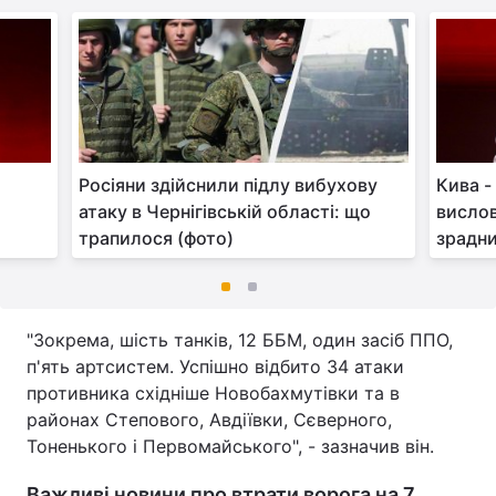
Росіяни здійснили підлу вибухову
Кива - 
атаку в Чернігівській області: що
вислов
трапилося (фото)
зрадни
"Зокрема, шість танків, 12 ББМ, один засіб ППО,
п'ять артсистем. Успішно відбито 34 атаки
противника східніше Новобахмутівки та в
районах Степового, Авдіївки, Сєверного,
Тоненького і Первомайського", - зазначив він.
Важливі новини про втрати ворога на 7