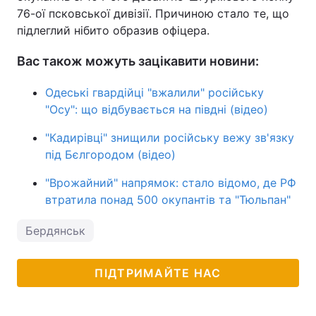
76-ої псковської дивізії. Причиною стало те, що
підлеглий нібито образив офіцера.
Вас також можуть зацікавити новини:
Одеські гвардійці "вжалили" російську
"Осу": що відбувається на півдні (відео)
"Кадирівці" знищили російську вежу зв'язку
під Бєлгородом (відео)
"Врожайний" напрямок: стало відомо, де РФ
втратила понад 500 окупантів та "Тюльпан"
Бердянськ
ПІДТРИМАЙТЕ НАС