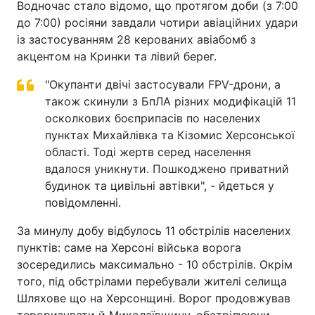
Водночас стало відомо, що протягом доби (з 7:00
до 7:00) росіяни завдали чотири авіаційних удари
із застосуванням 28 керованих авіабомб з
акцентом на Кринки та лівий берег.
"Окупанти двічі застосували FPV-дрони, а
також скинули з БпЛА різних модифікацій 11
осколкових боєприпасів по населених
пунктах Михайлівка та Кізомис Херсонської
області. Тоді жертв серед населення
вдалося уникнути. Пошкоджено приватний
будинок та цивільні автівки", - йдеться у
повідомленні.
За минулу добу відбулось 11 обстрілів населених
пунктів: саме на Херсоні війська ворога
зосередились максимально - 10 обстрілів. Окрім
того, під обстрілами перебували жителі селища
Шляхове що на Херсонщині. Ворог продовжував