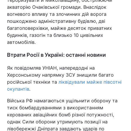
тероризувати й Миколаївщину, обстрілюючи
акваторію Очаківської громади. Внаслідок
вогневого впливу та злочинних дій ворога
пошкоджено адміністративну будівлю, дві
багатоповерхівки, майже десяток приватних
будинків, газогін та близько 10 цивільних
автомобілів.
Втрати Росії в Україні: останні новини
Як повідомляв УНІАН, напередодні на
Херсонському напрямку ЗСУ знищили багато
російської техніки та
ліквідували майже півсотні
окупантів
.
Війська РФ намагаються ущільнити оборону та
тиск бомбардуваннями з використанням
керованих авіаційних бомб різної потужності,
однак Сили оборони утримують позиції на
лівобережжі Дніпрата завдають ударів по