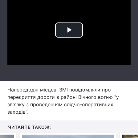
Лонгріди
Відео з Youtube
Статті
Play
Інтерв'ю
Думки
Video
Архів
Вакансії
Контакти
Послуги
Напередодні місцеві ЗМІ повідомляли про
перекриття дороги в районі Вічного вогню "у
зв'язку з проведенням слідчо-оперативних
заходів".
ЧИТАЙТЕ ТАКОЖ: