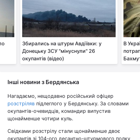
Тема оформлення
ло
Збирались на штурм Авдіївки: у
В Укра
Донецьку ЗСУ "мінуснули" 26
потрап
окупантів (відео)
Бахмут
Інші новини з Бердянська
Нагадаємо, нещодавно російський офіцер
розстріляв
підлеглого у Бердянську. За словами
окупантів-очевидців, командир випустив
щонайменше чотири куль.
Свідками розстрілу стали щонайменше двоє
окупантів зі 104-ого десантно-штурмового полку