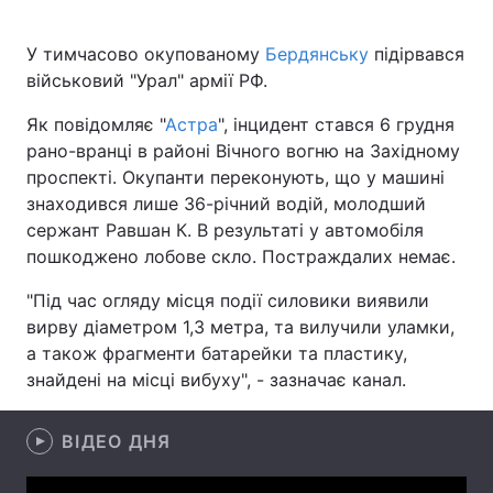
У тимчасово окупованому
Бердянську
підірвався
військовий "Урал" армії РФ.
Головна
Війна
Як повідомляє "
Астра
", інцидент стався 6 грудня
Україна
Політика
рано-вранці в районі Вічного вогню на Західному
проспекті. Окупанти переконують, що у машині
Економіка
Світ
знаходився лише 36-річний водій, молодший
сержант Равшан К. В результаті у автомобіля
Спорт
Наука
пошкоджено лобове скло. Постраждалих немає.
Техно і зв'язок
Лайт
"Під час огляду місця події силовики виявили
вирву діаметром 1,3 метра, та вилучили уламки,
Зброя
Інциденти
а також фрагменти батарейки та пластику,
знайдені на місці вибуху", - зазначає канал.
Здоров'я
Туризм
Цікавинки
Погода
ВІДЕО ДНЯ
Екологія
Регіони