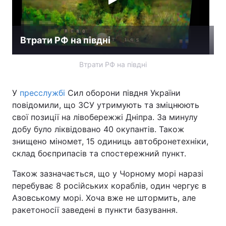
Втрати РФ на півдні
Втрати РФ на півдні
У
пресслужбі
Сил оборони півдня України
повідомили, що ЗСУ утримують та зміцнюють
свої позиції на лівобережжі Дніпра. За минулу
добу було ліквідовано 40 окупантів. Також
знищено міномет, 15 одиниць автобронетехніки,
склад боєприпасів та спостережний пункт.
Також зазначається, що у Чорному морі наразі
перебуває 8 російських кораблів, один чергує в
Азовському морі. Хоча вже не штормить, але
ракетоносії заведені в пункти базування.