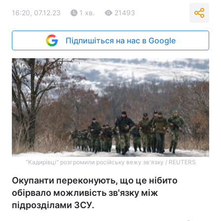
16:20, 07.12.23
1 хв.
21493
Підпишіться на нас в Google
"Кадирівці" розгромили російську вежу зв'язку / REUTERS
Окупанти переконують, що це нібито
обірвало можливість зв'язку між
підрозділами ЗСУ.