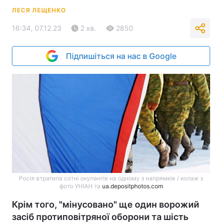
ЛЕСЯ ЛЕЩЕНКО
16:34, 07.12.23
2 хв.
2850
Підпишіться на нас в Google
Росія втратила сотні окупантів на одному з напрямків / колаж з
фото УНІАН та
ua.depositphotos.com
Крім того, "мінусовано" ще один ворожий
засіб протиповітряної оборони та шість