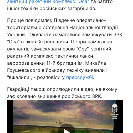
зенітний ракетний комплекс "Оса"
та багато
іншої техніки російських загарбників.
Про це повідомляє Південне оперативно-
територіальне об’єднання Національної гвардії
України. "Окупанти намагалися замаскувати ЗРК
"Оса" в лісах Херсонщини. Попри намагання
окупантів замаскувати свою "Осу", зенітний
ракетний комплекс тактичної ланки,
аеророзвідники 11-й бригади ім. Михайла
Грушевського військову техніку виявили і
"вжалили", - розповіли у
пресслужбі
.
Гвардійці також оприлюднили відео, на якому
зафіксовано знищення російського ЗРК.