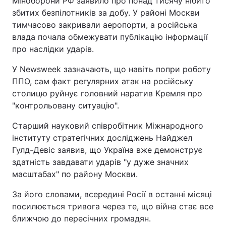
Міноборони РФ заявило про понад тисячу нібито
збитих безпілотників за добу. У районі Москви
тимчасово закривали аеропорти, а російська
влада почала обмежувати публікацію інформації
про наслідки ударів.
У Newsweek зазначають, що навіть попри роботу
ППО, сам факт регулярних атак на російську
столицю руйнує головний наратив Кремля про
"контрольовану ситуацію".
Старший науковий співробітник Міжнародного
інституту стратегічних досліджень Найджел
Гулд-Девіс заявив, що Україна вже демонструє
здатність завдавати ударів "у дуже значних
масштабах" по району Москви.
За його словами, всередині Росії в останні місяці
посилюється тривога через те, що війна стає все
ближчою до пересічних громадян.