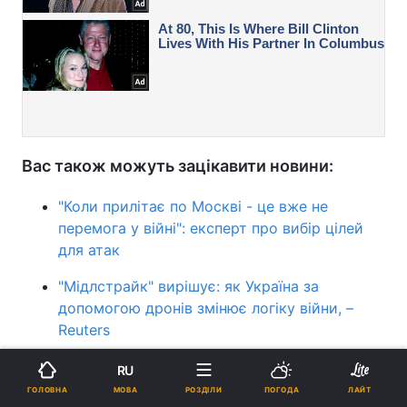
Вас також можуть зацікавити новини:
"Коли прилітає по Москві - це вже не
перемога у війні": експерт про вибір цілей
для атак
"Мідлстрайк" вирішує: як Україна за
допомогою дронів змінює логіку війни, –
Reuters
Вперше за всю війну кількість українських
RU
атак перевищила російські, – Сирський
МОВА
ГОЛОВНА
РОЗДІЛИ
ПОГОДА
ЛАЙТ