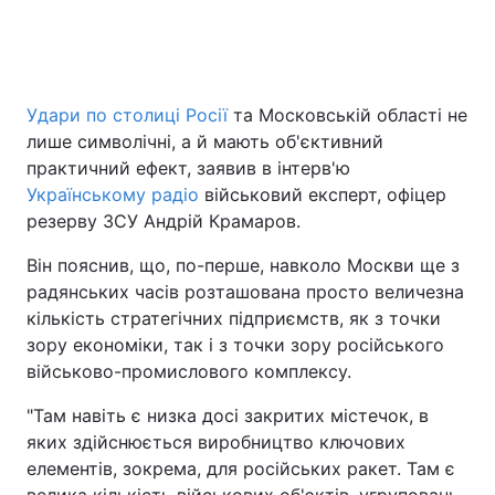
Головна
Війна
Удари по столиці Росії
та Московській області не
лише символічні, а й мають об'єктивний
Україна
Політика
практичний ефект, заявив в інтерв'ю
Економіка
Світ
Українському радіо
військовий експерт, офіцер
резерву ЗСУ Андрій Крамаров.
Спорт
Наука
Він пояснив, що, по-перше, навколо Москви ще з
Техно і зв'язок
Лайт
радянських часів розташована просто величезна
кількість стратегічних підприємств, як з точки
Зброя
Інциденти
зору економіки, так і з точки зору російського
військово-промислового комплексу.
Здоров'я
Туризм
"Там навіть є низка досі закритих містечок, в
Цікавинки
Погода
яких здійснюється виробництво ключових
елементів, зокрема, для російських ракет. Там є
Екологія
Регіони