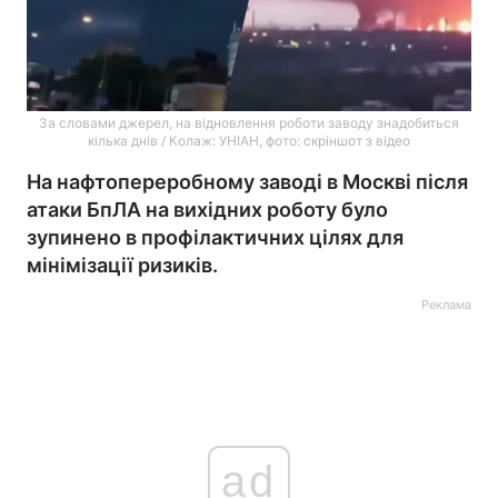
За словами джерел, на відновлення роботи заводу знадобиться
кілька днів / Колаж: УНІАН, фото: скріншот з відео
На нафтопереробному заводі в Москві після
атаки БпЛА на вихідних роботу було
зупинено в профілактичних цілях для
мінімізації ризиків.
Реклама
ad