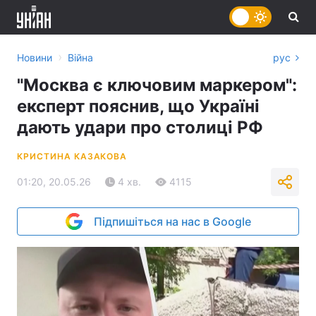
›
Новини
Війна
рус
"Москва є ключовим маркером":
експерт пояснив, що Україні
дають удари про столиці РФ
КРИСТИНА КАЗАКОВА
01:20, 20.05.26
4 хв.
4115
Підпишіться на нас в Google