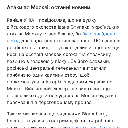
Атаки по Москві: останні новини
Раніше УНІАН повідомляв, що на думку
військового експерта Івана Ступака, українських
атак на Москву стане більше, бо
було знайдено
підхід
для подолання кількашарової ППО навколо
російської столиці. Ступак поділився, що реакція
Росії на обстріл Москви схожа "на страусину
позицію з головою у піску". За його словами,
російські центральні телеканали витратили
приблизно одну хвилину етеру, щоб
прокоментувати історію з ударами України по
Москві. Військовий експерт не виключив, що
після кількох десятків ударів по Москві будуть і
просування в переговорному процесі.
Також ми писали, що за даними Bloomberg,
Росія зіткнулася з гострим дефіцитом робочої
сили. Причиною є не лише
повномасштабна війна