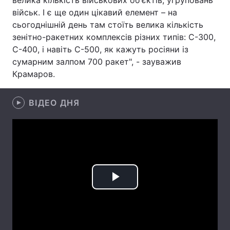
велика кількість військових об'єктів, угруповань
військ. І є ще один цікавий елемент – на
Лонгріди
сьогоднішній день там стоїть велика кількість
зенітно-ракетних комплексів різних типів: С-300,
Відео з Youtube
Статті
С-400, і навіть С-500, як кажуть росіяни із
сумарним залпом 700 ракет", - зауважив
Інтерв'ю
Думки
Крамаров.
Архів
Вакансії
ВІДЕО ДНЯ
Контакти
Послуги
Play
Video