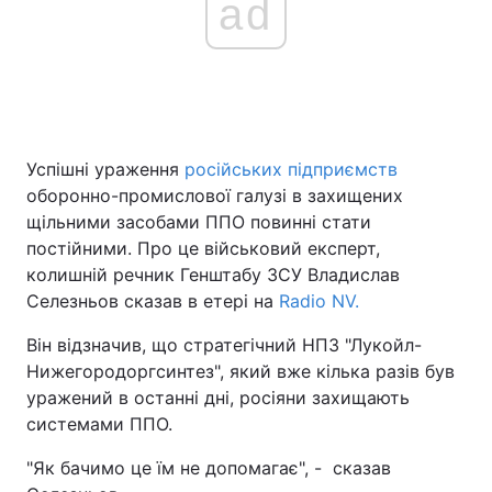
ad
Головна
Війна
Україна
Політика
Успішні ураження
російських підприємств
Економіка
Світ
оборонно-промислової галузі в захищених
щільними засобами ППО повинні стати
Спорт
Наука
постійними. Про це військовий експерт,
колишній речник Генштабу ЗСУ Владислав
Техно і зв'язок
Лайт
Селезньов сказав в етері на
Radio NV.
Зброя
Інциденти
Він відзначив, що стратегічний НПЗ "Лукойл-
Нижегородоргсинтез", який вже кілька разів був
Здоров'я
Туризм
уражений в останні дні, росіяни захищають
системами ППО.
Цікавинки
Погода
"Як бачимо це їм не допомагає", - сказав
Екологія
Регіони