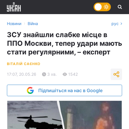
›
Новини
Війна
рус
ЗСУ знайшли слабке місце в
ППО Москви, тепер удари мають
стати регулярними, – експерт
ВІТАЛІЙ САЄНКО
17:07, 20.05.26
3 хв.
1542
Підпишіться на нас в Google