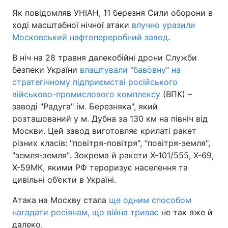
Як повідомляв УНІАН, 11 березня Сили оборони в
ході масштабної нічної атаки
влучно уразили
Московський нафтопереробний завод
.
В ніч на 28 травня далекобійні дрони Служби
безпеки України
влаштували "бавовну" на
стратегічному підприємстві російського
військово-промислового комплексу
(ВПК) –
заводі "Радуга" ім. Березняка", який
розташований у м. Дубна за 130 км на північ від
Москви. Цей завод виготовляє крилаті ракет
різних класів: "повітря-повітря", "повітря-земля",
"земля-земля". Зокрема й ракети Х-101/555, Х-69,
Х-59МК, якими РФ тероризує населення та
цивільні об’єкти в Україні.
Атака на Москву стала
ще одним способом
нагадати росіянам, що війна триває
не так вже й
далеко.