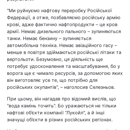
Тема оформлення
"Ми руйнуємо нафтову переробку Російської
Федерації, а отже, позбавляємо російську армію
крові, адже фактично нафтопродукти – це кров
армії. Немає дизельного пального – зупиняються
танки. Немає бензину – зупиняється
автомобільна техніка. Немає авіаційного гасу –
менше в повітря здіймаються російські літаки та
вертольоти. Безумовно, ця діяльність ще
потребує удосконалення та масштабування, бо у
ворога ще є чимало ресурсів, за допомогою яких
він виготовляє усе те, що потрібно для
російських окупантів", – наголосив Селезньов.
При цьому, він нагадав про відомий вислів, що
"вода камінь точить". Бо уражаються не тільки
нафтові об’єкти компанії "Лукойл", а й інші
значущі об’єкти в різних російських регіонах.