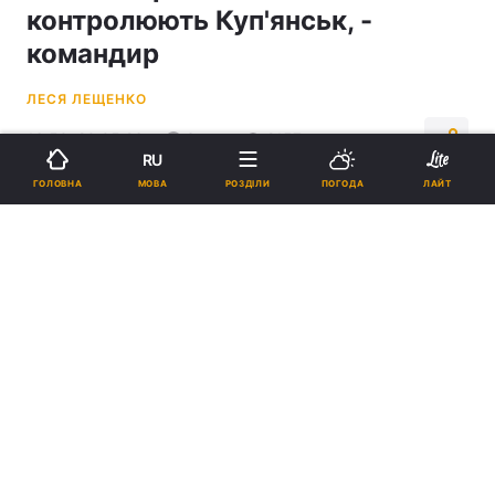
контролюють Куп'янськ, -
командир
ЛЕСЯ ЛЕЩЕНКО
16:50, 20.05.26
3 хв.
2157
RU
МОВА
ГОЛОВНА
РОЗДІЛИ
ПОГОДА
ЛАЙТ
Підпишіться на нас в Google
Інформація про те, що росіяни знову контролюють Куп'янськ, не
відповідає дійсності / Колаж УНІАН, фото УНІАН, Андрій Марієнко,