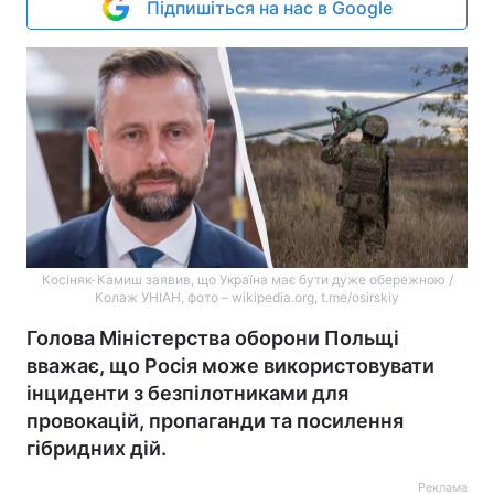
Підпишіться на нас в Google
Косіняк-Камиш заявив, що Україна має бути дуже обережною /
Колаж УНІАН, фото – wikipedia.org, t.me/osirskiy
Голова Міністерства оборони Польщі
вважає, що Росія може використовувати
інциденти з безпілотниками для
провокацій, пропаганди та посилення
гібридних дій.
Реклама