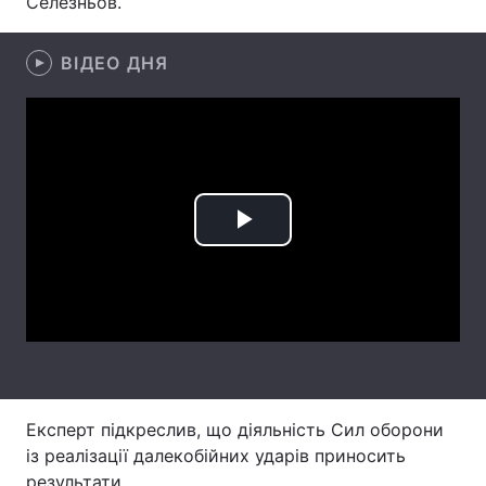
Селезньов.
Лонгріди
ВІДЕО ДНЯ
Відео з Youtube
Статті
Інтерв'ю
Думки
Архів
Вакансії
Play
Контакти
Video
Послуги
Експерт підкреслив, що діяльність Сил оборони
із реалізації далекобійних ударів приносить
результати.