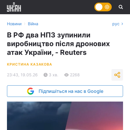
›
Новини
Війна
рус
В РФ два НПЗ зупинили
виробництво після дронових
атак України, - Reuters
КРИСТИНА КАЗАКОВА
23:43, 19.05.26
3 хв.
2268
Підпишіться на нас в Google