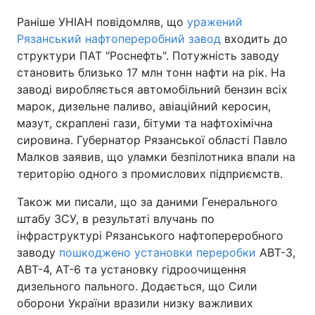
Раніше УНІАН повідомляв, що
уражений
Рязанський нафтопереробний завод
входить до
структури ПАТ "Роснефть". Потужність заводу
становить близько 17 млн тонн нафти на рік. На
заводі виробляється автомобільний бензин всіх
марок, дизельне паливо, авіаційний керосин,
мазут, скраплені гази, бітуми та нафтохімічна
сировина. Губернатор Рязанської області Павло
Малков заявив, що уламки безпілотника впали на
територію одного з промислових підприємств.
Також ми писали, що за даними Генерального
штабу ЗСУ, в результаті влучань по
інфраструктурі Рязанського нафтопереробного
заводу
пошкоджено установки переробки
АВТ-3,
АВТ-4, АТ-6 та установку гідроочищення
дизельного пального. Додається, що Сили
оборони України вразили низку важливих