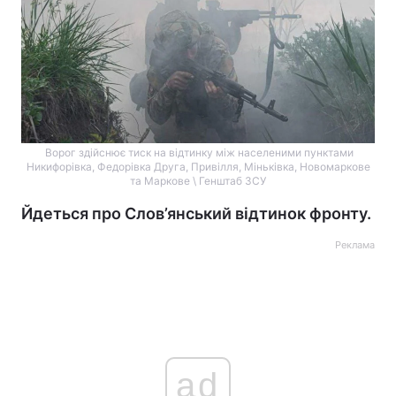
Ворог здійснює тиск на відтинку між населеними пунктами
Никифорівка, Федорівка Друга, Привілля, Міньківка, Новомаркове
та Маркове \ Генштаб ЗСУ
Йдеться про Слов’янський відтинок фронту.
Реклама
ad