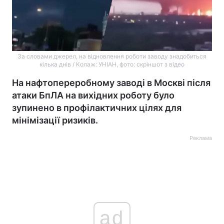
За словами джерел, на відновлення роботи заводу знадобиться
кілька днів / Колаж: УНІАН, фото: скріншот з відео
На нафтопереробному заводі в Москві після
атаки БпЛА на вихідних роботу було
зупинено в профілактичних цілях для
мінімізації ризиків.
Реклама
ad