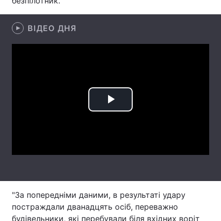
безпілотник.
Лонгріди
ВІДЕО ДНЯ
Відео з Youtube
Статті
Інтерв'ю
Думки
Архів
Вакансії
Play
Контакти
Video
Послуги
"За попередніми даними, в результаті удару
постраждали дванадцять осіб, переважно
будівельники, які перебували біля вхідних воріт