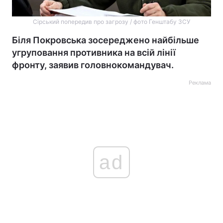
Сірський попередив про загрозу / фото Генштабу ЗСУ
Біля Покровська зосереджено найбільше
угруповання противника на всій лінії
фронту, заявив головнокомандувач.
Реклама
ad