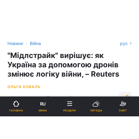
›
Новини
Війна
рус
"Мідлстрайк" вирішує: як
Україна за допомогою дронів
змінює логіку війни, – Reuters
ОЛЬГА КОВАЛЬ
21:40, 19.05.26
3 хв.
797
RU
МОВА
ГОЛОВНА
РОЗДІЛИ
ПОГОДА
ЛАЙТ
Підпишіться на нас в Google