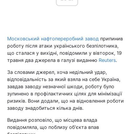
Головна
Війна
Московський нафтопереробний завод
припинив
Україна
Політика
роботу після атаки українського безпілотника,
Економіка
Світ
що сталася у вихідні, повідомили у вівторок, 19
травня два джерела в галузі виданню
Reuters
.
Спорт
Наука
За словами джерел, хоча недільний удар,
Техно і зв'язок
Лайт
відповідальність за який взяла на себе Україна,
завдав заводу незначної шкоди, роботу було
Зброя
Інциденти
зупинено в профілактичних цілях для мінімізації
ризиків. Вони додали, що на відновлення роботи
Здоров'я
Туризм
заводу знадобиться кілька днів.
Цікавинки
Погода
Видання розповіло, що місцева влада
повідомляла, що поблизу об'єкта впав
Екологія
Регіони