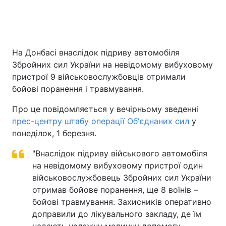
Головна
Війна
На Донбасі внаслідок підриву автомобіля
Збройних сил України на невідомому вибуховому
Україна
Політика
пристрої 9 військовослужбовців отримали
Економіка
Світ
бойові поранення і травмування.
Про це повідомляється у вечірньому зведенні
Спорт
Наука
прес-центру штабу операції Об'єднаних сил
у
Техно і зв'язок
Лайт
понеділок, 1 березня.
"Внаслідок підриву військового автомобіля
Зброя
Інциденти
на невідомому вибуховому пристрої один
Здоров'я
Туризм
військовослужбовець Збройних сил України
отримав бойове поранення, ще 8 воїнів –
Цікавинки
Погода
бойові травмування. Захисників оперативно
доправили до лікувального закладу, де їм
Екологія
Регіони