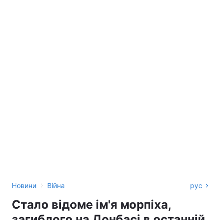
›
Новини
Війна
рус
Стало відоме ім'я морпіха,
загиблого на Донбасі в останній