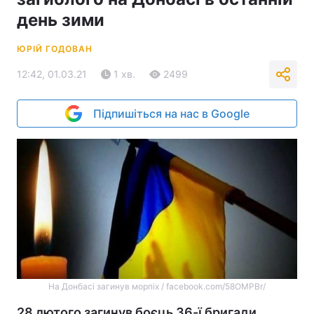
день зими
ЮРІЙ ГОДОВАН
12:42, 01.03.21
1 хв.
2499
Підпишіться на нас в Google
На Донбасі загинув морпіх / facebook.com/58OMPBr/
28 лютого загинув боєць 36-ї бригади