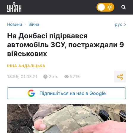
›
Новини
Війна
рус
На Донбасі підірвався
автомобіль ЗСУ, постраждали 9
військових
ІННА АНДАЛІЦЬКА
18:55, 01.03.21
2 хв.
5715
Підпишіться на нас в Google