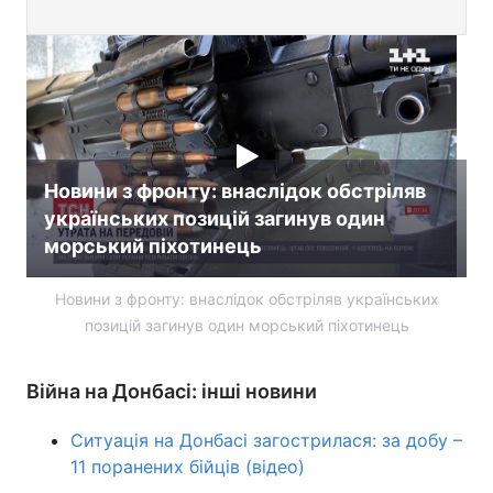
Новини з фронту: внаслідок обстріляв
українських позицій загинув один
морський піхотинець
Новини з фронту: внаслідок обстріляв українських
позицій загинув один морський піхотинець
Війна на Донбасі: інші новини
Ситуація на Донбасі загострилася: за добу –
11 поранених бійців (відео)