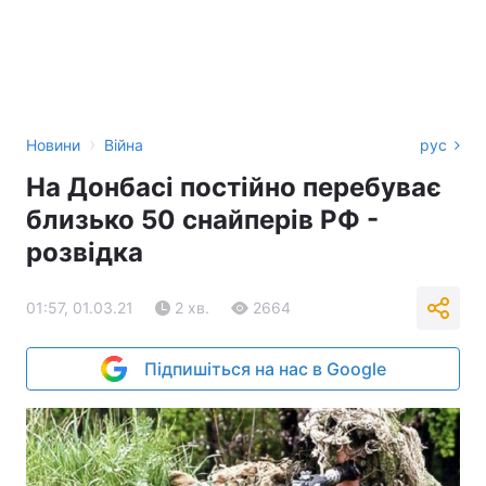
›
Новини
Війна
рус
На Донбасі постійно перебуває
близько 50 снайперів РФ -
розвідка
01:57, 01.03.21
2 хв.
2664
Підпишіться на нас в Google