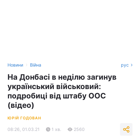
›
Новини
Війна
рус
На Донбасі в неділю загинув
український військовий:
подробиці від штабу ООС
(відео)
ЮРІЙ ГОДОВАН
08:26, 01.03.21
1 хв.
2560