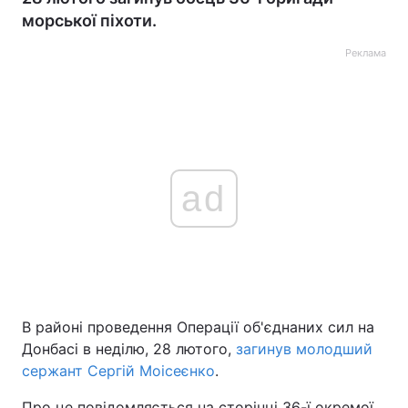
морської піхоти.
Реклама
ad
В районі проведення Операції об'єднаних сил на
Донбасі в неділю, 28 лютого,
загинув молодший
сержант Сергій Моісеєнко
.
Про це повідомляється на сторінці 36-ї окремої