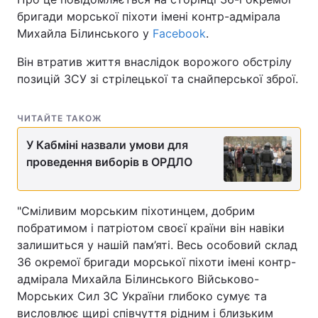
бригади морської піхоти імені контр-адмірала
Михайла Білинського у
Facebook
.
Він втратив життя внаслідок ворожого обстрілу
позицій ЗСУ зі стрілецької та снайперської зброї.
ЧИТАЙТЕ ТАКОЖ
У Кабміні назвали умови для
проведення виборів в ОРДЛО
"Сміливим морським піхотинцем, добрим
побратимом і патріотом своєї країни він навіки
залишиться у нашій пам’яті. Весь особовий склад
36 окремої бригади морської піхоти імені контр-
адмірала Михайла Білинського Військово-
Морських Сил ЗС України глибоко сумує та
висловлює щирі співчуття рідним і близьким