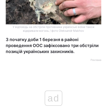
У відповідь на обстріли противника українські воїни також
відкривали вогонь / фото Oleksandr Makhov
З початку доби 1 березня в районі
проведення ООС зафіксовано три обстріли
позицій українських захисників.
Реклама
ad