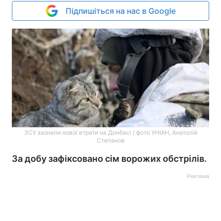
Підпишіться на нас в Google
ЗСУ зазнали нової втрати на Донбасі / фото УНІАН, Анатолій
Степанов
За добу зафіксовано сім ворожих обстрілів.
Реклама