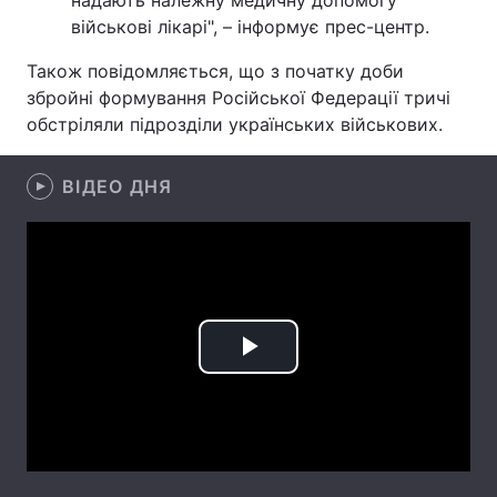
надають належну медичну допомогу
військові лікарі", – інформує прес-центр.
Лонгріди
Також повідомляється, що з початку доби
збройні формування Російської Федерації тричі
Відео з Youtube
Статті
обстріляли підрозділи українських військових.
Інтерв'ю
Думки
ВІДЕО ДНЯ
Архів
Вакансії
Контакти
Послуги
Play
Video