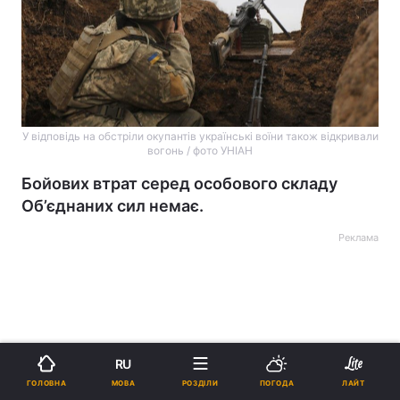
У відповідь на обстріли окупантів українські воїни також відкривали
вогонь / фото УНІАН
Бойових втрат серед особового складу
Об’єднаних сил немає.
Реклама
RU
ad
МОВА
ГОЛОВНА
РОЗДІЛИ
ПОГОДА
ЛАЙТ