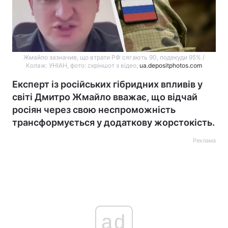
Жмайло зазначив, що втрати РФ сягають 90, подекуди 95% /
Колаж: УНІАН, фото: скріншот з відео,
ua.depositphotos.com
Експерт із російських гібридних впливів у
світі Дмитро Жмайло вважає, що відчай
росіян через свою неспроможність
трансформується у додаткову жорстокість.
Реклама
ad