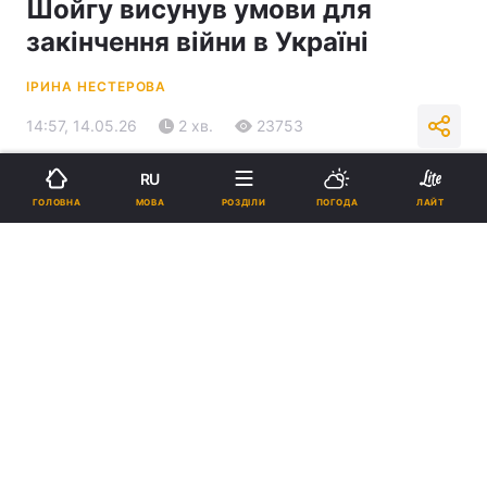
Шойгу висунув умови для
закінчення війни в Україні
ІРИНА НЕСТЕРОВА
14:57, 14.05.26
2 хв.
23753
RU
Підпишіться на нас в Google
МОВА
ГОЛОВНА
РОЗДІЛИ
ПОГОДА
ЛАЙТ
Шойгу сказав, за яких умов нібито може закінчитися війна в Україні
/ колаж УНІАН, скриншот, фото - 22 окрема механізована бригада