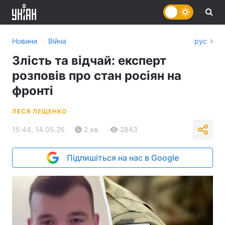
›
Новини
Війна
рус
Злість та відчай: експерт
розповів про стан росіян на
фронті
ЛЕСЯ ЛЕЩЕНКО
15:44, 14.05.26
2 хв.
2843
Підпишіться на нас в Google