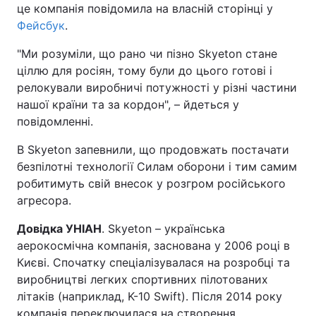
це компанія повідомила на власній сторінці у
Фейсбук
.
"Ми розуміли, що рано чи пізно Skyeton стане
ціллю для росіян, тому були до цього готові і
релокували виробничі потужності у різні частини
нашої країни та за кордон", – йдеться у
повідомленні.
В Skyeton запевнили, що продовжать постачати
безпілотні технології Силам оборони і тим самим
робитимуть свій внесок у розгром російського
агресора.
Довідка УНІАН
. Skyeton – українська
аерокосмічна компанія, заснована у 2006 році в
Києві. Спочатку спеціалізувалася на розробці та
виробництві легких спортивних пілотованих
літаків (наприклад, K-10 Swift). Після 2014 року
компанія переключилася на створення