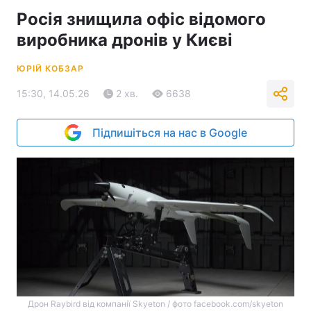
Росія знищила офіс відомого
виробника дронів у Києві
ЮРІЙ КОБЗАР
15:30, 14.05.26
2 хв.
6638
Підпишіться на нас в Google
Дрон Raybird від компанії Skyeton / фото facebook.com/skyeton