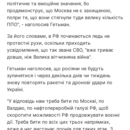
політичне та емоційне значення, бо
продемонструє, що Москва не є захищеною,
попри те, що вони стягнули туди велику кількість
ППО", - наголосив Гетьман.
За його словами, в РФ починаються ледь не
протестні рухи, оскільки приходить
усвідомлення, що так звана СВО, "вже триває
довше, ніж Велика вітчизняна війна".
Гетьман наголосив, що росіяни не будуть
зупинятися і через декілька днів чи тиждень
знову повторять ракетні та дронові удари по
Україні.
"У відповідь нам треба бити по Москві, по
Валдаю, по нафтопереробній галузі РФ, щоб
скоротити можливості РФ продовжувати воєнні
дії. Треба бити по всіх цих трьох напрямках,
адже в нас вистачає дронів для таких атак. З