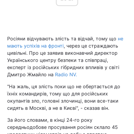
Головна
Війна
Росіяни відчувають злість та відчай, тому що
не
Україна
Політика
мають успіхів на фронті
, через це страждають
Економіка
Світ
цивільні. Про це заявив виконавчий директор
Українського центру безпеки та співпраці,
Спорт
Наука
експерт із російських гібридних впливів у світі
Дмитро Жмайло на
Radio NV.
Техно і зв'язок
Лайт
"На жаль, ця злість поки що не обертається до
Зброя
Інциденти
їхніх командирів, тому що для російських
окупантів зло, головні злочинці, вони все-таки
Здоров'я
Туризм
сидять в Москві, а не в Києві", - сказав він.
Цікавинки
Погода
За його словами, в кінці 24-го року
середньодобове просування росіян склало 45
Екологія
Регіони