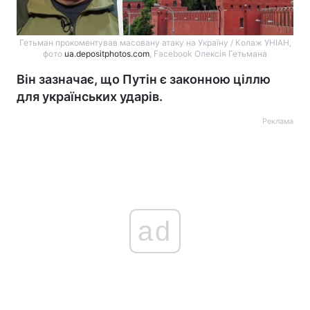
Гетьман прокоментував масовану атаку на Україну / Колаж УНІАН,
фото
ua.depositphotos.com
, Facebook Олексія Гетьмана
Він зазначає, що Путін є законною ціллю
для українських ударів.
Реклама
ad