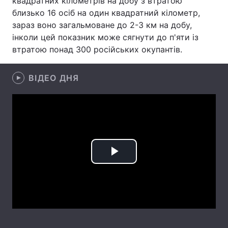
квадратних кілометрів на добу з втратою
близько 16 осіб на один квадратний кілометр,
Лонгріди
зараз воно загальмоване до 2-3 км на добу,
інколи цей показник може сягнути до п'яти із
Відео з Youtube
Статті
втратою понад 300 російських окупантів.
Інтерв'ю
Думки
ВІДЕО ДНЯ
Архів
Вакансії
Контакти
Послуги
Play
Video