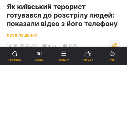
Як київський терорист
готувався до розстрілу людей:
показали відео з його телефону
ЛЕСЯ ЛЕЩЕНКО
14:06, 25.04.26
4 хв.
1579
RU
МОВА
ГОЛОВНА
РОЗДІЛИ
ПОГОДА
ЛАЙТ
Підпишіться на нас в Google