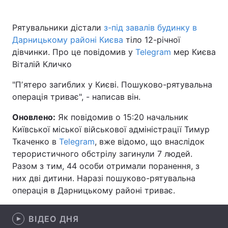
Рятувальники дістали
з-під завалів будинку в
Дарницькому районі Києва
тіло 12-річної
Головна
Війна
дівчинки. Про це повідомив у
Telegram
мер Києва
Віталій Кличко
Україна
Політика
"Пʼятеро загиблих у Києві. Пошуково-рятувальна
Економіка
Світ
операція триває", - написав він.
Спорт
Наука
Оновлено:
Як повідомив о 15:20 начальник
Київської міської військової адміністрації Тимур
Техно і зв'язок
Лайт
Ткаченко в
Telegram
, вже відомо, що внаслідок
терористичного обстрілу загинули 7 людей.
Зброя
Інциденти
Разом з тим, 44 особи отримали поранення, з
них дві дитини. Наразі пошуково-рятувальна
Здоров'я
Туризм
операція в Дарницькому районі триває.
Цікавинки
Погода
ВІДЕО ДНЯ
Екологія
Регіони