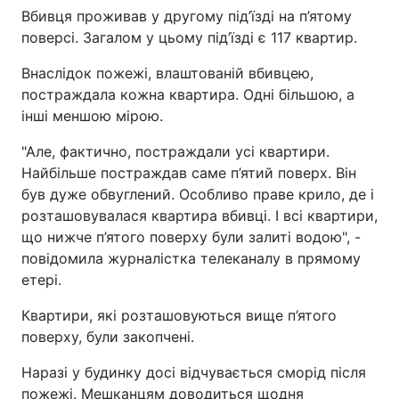
Вбивця проживав у другому під’їзді на п’ятому
поверсі. Загалом у цьому під’їзді є 117 квартир.
Внаслідок пожежі, влаштованій вбивцею,
постраждала кожна квартира. Одні більшою, а
інші меншою мірою.
"Але, фактично, постраждали усі квартири.
Найбільше постраждав саме п’ятий поверх. Він
був дуже обвуглений. Особливо праве крило, де і
розташовувалася квартира вбивці. І всі квартири,
що нижче п’ятого поверху були залиті водою", -
повідомила журналістка телеканалу в прямому
етері.
Квартири, які розташовуються вище п’ятого
поверху, були закопчені.
Наразі у будинку досі відчувається сморід після
пожежі. Мешканцям доводиться щодня