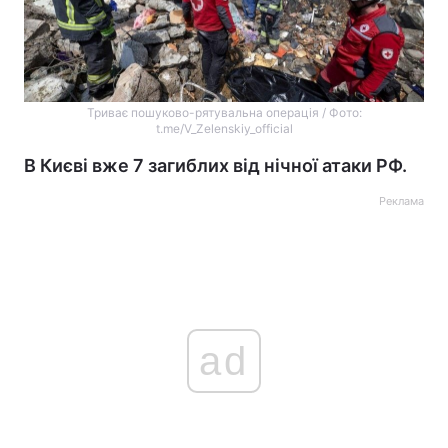
Триває пошуково-рятувальна операція / Фото:
t.me/V_Zelenskiy_official
В Києві вже 7 загиблих від нічної атаки РФ.
Реклама
ad