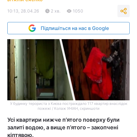
10:13, 28.04.26
2 хв.
1050
Підпишіться на нас в Google
У будинку терориста з Києва постраждало 117 квартир внаслідок
пожежі / Колаж УНІАН, скриншоти
Усі квартири нижче п’ятого поверху були
залиті водою, а вище п’ятого – закопчені
кіптявою.