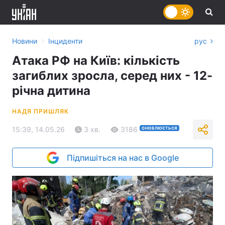
›
Новини
Інциденти
рус
Атака РФ на Київ: кількість
загиблих зросла, серед них - 12-
річна дитина
НАДЯ ПРИШЛЯК
15:39, 14.05.26
3 хв.
3186
ОНОВЛЮЄТЬСЯ
Підпишіться на нас в Google