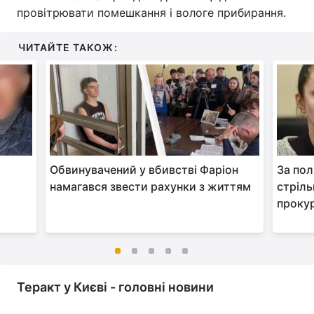
провітрювати помешкання і вологе прибирання.
ЧИТАЙТЕ ТАКОЖ:
Обвинувачений у вбивстві Фаріон
За пол
намагався звести рахунки з життям
стріль
проку
Теракт у Києві - головні новини