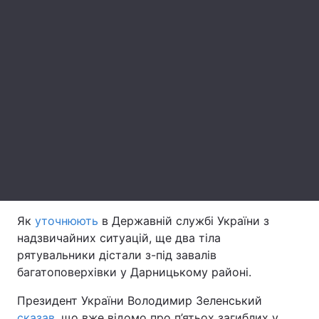
Лонгріди
Відео з Youtube
Статті
Інтерв'ю
Думки
Архів
Вакансії
Контакти
Послуги
Як
уточнюють
в Державній службі України з
надзвичайних ситуацій, ще два тіла
рятувальники дістали з-під завалів
багатоповерхівки у Дарницькому районі.
Президент України Володимир Зеленський
сказав
, що вже відомо про п’ятьох загиблих у