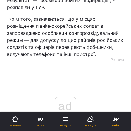
Результат ― восьмеро вбитих "кадирівців", -
розповіли у ГУР.
Крім того, зазначається, що у місцях
розміщення північнокорейських солдатів
запроваджено особливий контррозвідувальний
режим ― для допуску до цих районів російських
солдатів та офіцерів перевіряють фсб-шники,
вилучають телефони та інші пристрої.
Реклама
ad
RU
МОВА
ГОЛОВНА
РОЗДІЛИ
ПОГОДА
ЛАЙТ