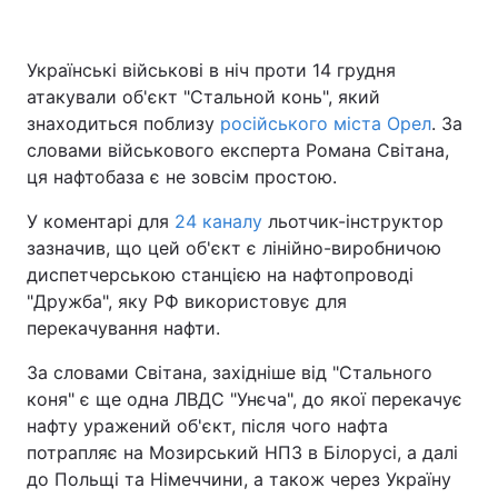
Українські військові в ніч проти 14 грудня
атакували об'єкт "Стальной конь", який
знаходиться поблизу
російського міста Орел
. За
словами військового експерта Романа Світана,
ця нафтобаза є не зовсім простою.
У коментарі для
24 каналу
льотчик-інструктор
зазначив, що цей об'єкт є лінійно-виробничою
диспетчерською станцією на нафтопроводі
"Дружба", яку РФ використовує для
перекачування нафти.
За словами Світана, західніше від "Стального
коня" є ще одна ЛВДС "Унєча", до якої перекачує
нафту уражений об'єкт, після чого нафта
потрапляє на Мозирський НПЗ в Білорусі, а далі
до Польщі та Німеччини, а також через Україну