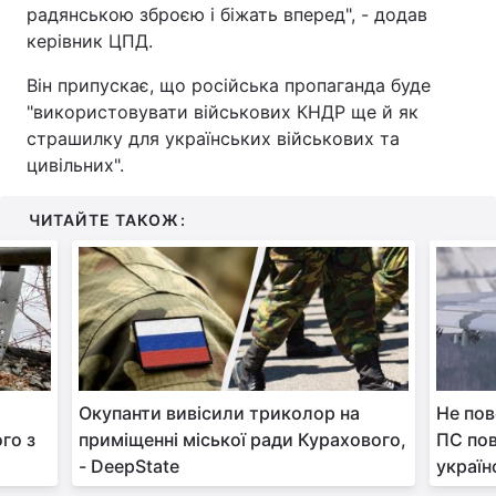
радянською зброєю і біжать вперед", - додав
керівник ЦПД.
Він припускає, що російська пропаганда буде
"використовувати військових КНДР ще й як
страшилку для українських військових та
цивільних".
ЧИТАЙТЕ ТАКОЖ:
Окупанти вивісили триколор на
Не пов
го з
приміщенні міської ради Курахового,
ПС пов
- DeepState
україн