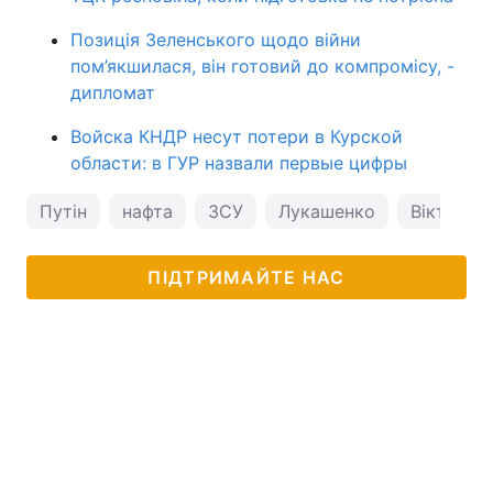
Позиція Зеленського щодо війни
пом’якшилася, він готовий до компромісу, -
дипломат
Войска КНДР несут потери в Курской
области: в ГУР назвали первые цифры
Путін
нафта
ЗСУ
Лукашенко
Віктор О
ПІДТРИМАЙТЕ НАС