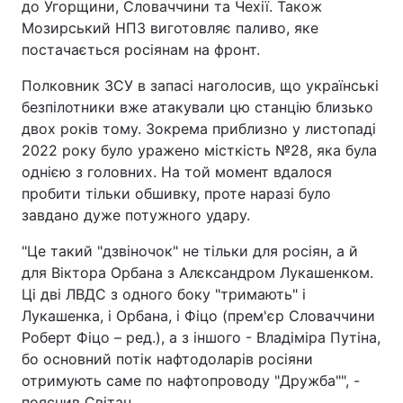
до Угорщини, Словаччини та Чехії. Також
Мозирський НПЗ виготовляє паливо, яке
постачається росіянам на фронт.
Полковник ЗСУ в запасі наголосив, що українські
безпілотники вже атакували цю станцію близько
двох років тому. Зокрема приблизно у листопаді
2022 року було уражено місткість №28, яка була
однією з головних. На той момент вдалося
пробити тільки обшивку, проте наразі було
завдано дуже потужного удару.
"Це такий "дзвіночок" не тільки для росіян, а й
для Віктора Орбана з Алєксандром Лукашенком.
Ці дві ЛВДС з одного боку "тримають" і
Лукашенка, і Орбана, і Фіцо (прем'єр Словаччини
Роберт Фіцо – ред.), а з іншого - Владіміра Путіна,
бо основний потік нафтодоларів росіяни
отримують саме по нафтопроводу "Дружба"", -
пояснив Світан.