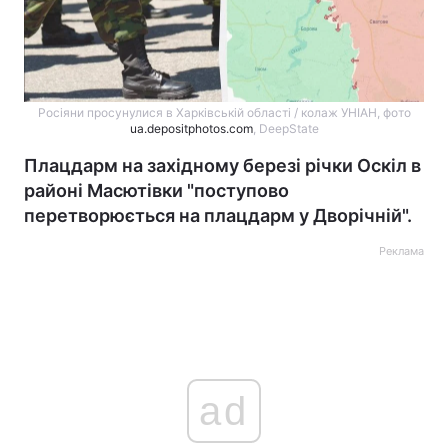
Росіяни просунулися в Харківській області / колаж УНІАН, фото
ua.depositphotos.com
, DeepState
Плацдарм на західному березі річки Оскіл в
районі Масютівки "поступово
перетворюється на плацдарм у Дворічній".
Реклама
ad