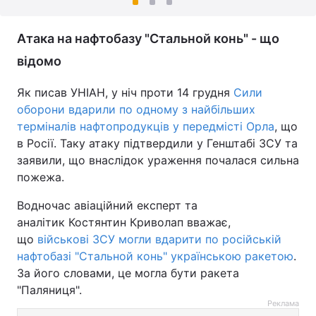
Атака на нафтобазу "Стальной конь" - що
відомо
Як писав УНІАН, у ніч проти 14 грудня
Сили
оборони вдарили по одному з найбільших
терміналів нафтопродукців у передмісті Орла
, що
в Росії. Таку атаку підтвердили у Генштабі ЗСУ та
заявили, що внаслідок ураження почалася сильна
пожежа.
Водночас авіаційний експерт та
аналітик Костянтин Криволап вважає,
що
військові ЗСУ могли вдарити по російській
нафтобазі "Стальной конь" українською ракетою
.
За його словами, це могла бути ракета
"Паляниця".
Реклама