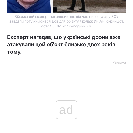
Військовий експерт наголосив, що під час цього удару ЗСУ
завдали потужних наслідків для об'єкту / колаж УНІАН, скриншот,
фото 93 ОМБР "Холодний Яр"
Експерт нагадав, що українські дрони вже
атакували цей об'єкт близько двох років
тому.
Реклама
ad