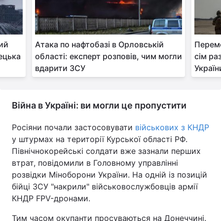
ний
Атака по нафтобазі в Орловській
Перемо
рецька
області: експерт розповів, чим могли
сім ра
вдарити ЗСУ
України
Війна в Україні: ви могли це пропустити
Росіяни почали застосовувати
військових з КНДР
у штурмах на території Курської області РФ.
Північнокорейські солдати вже зазнали перших
втрат, повідомили в Головному управлінні
розвідки Міноборони України. На одній із позицій
бійці ЗСУ "накрили" військовослужбовців армії
КНДР FPV-дронами.
Тим часом окупанти просуваються на Донеччині.