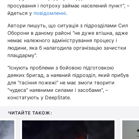
просування і потроху займає населений пункт", –
Тема оформлення
йдеться у
повідомленні
.
Автори пишуть, що ситуація з підрозділами Сил
Оборони в даному районі "не дуже втішна, адже
немає належного адміністрування процесу і
людини, яка б налагодила організацію зачистки
плацдарму".
"Існують проблеми з бойовою підготовкою
деяких бригад, а наявний підрозділ, який прибув
для "гасіння пожежі" не має змоги творити
"чудеса" наявними силами і засобами", –
констатують у DeepState.
ЧИТАЙТЕ ТАКОЖ: