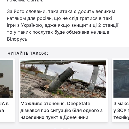
За його словами, така атака є досить великим
натяком для росіян, що не слід гратися в такі
ігри з Україною, адже якщо знищити ці 2 станції,
то у таких послугах буде обмежена не лише
Білорусь.
ЧИТАЙТЕ ТАКОЖ:
ША в
Можливе оточення: DeepState
З мак
ка
дізнався про ситуацію біля одного з
у ЗСУ 
населених пунктів Донеччини
технік