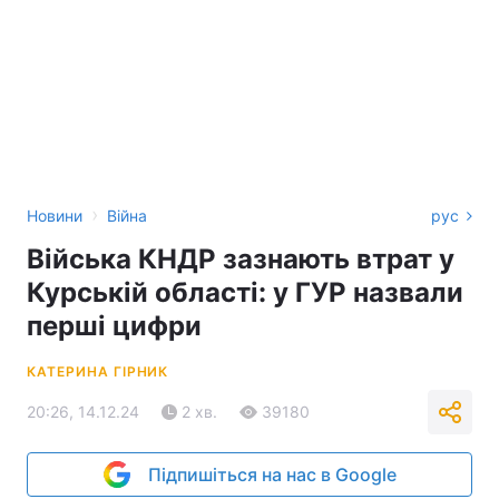
›
Новини
Війна
рус
Війська КНДР зазнають втрат у
Курській області: у ГУР назвали
перші цифри
КАТЕРИНА ГІРНИК
20:26, 14.12.24
2 хв.
39180
Підпишіться на нас в Google