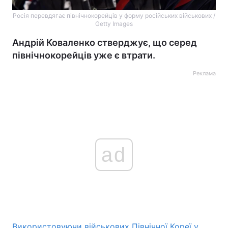
Росія перевдягає північнокорейців у форму російських військових /
Getty Images
Андрій Коваленко стверджує, що серед
північнокорейців уже є втрати.
Реклама
ad
Використовуючи військових Північної Кореї у