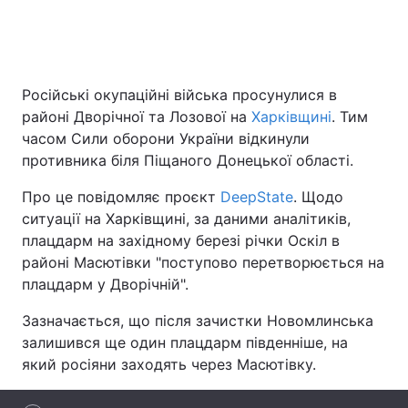
Головна
Війна
Російські окупаційні війська просунулися в
районі Дворічної та Лозової на
Харківщині
. Тим
Україна
Політика
часом Сили оборони України відкинули
Економіка
Світ
противника біля Піщаного Донецької області.
Про це повідомляє проєкт
DeepState
. Щодо
Спорт
Наука
ситуації на Харківщині, за даними аналітиків,
Техно і зв'язок
Лайт
плацдарм на західному березі річки Оскіл в
районі Масютівки "поступово перетворюється на
Зброя
Інциденти
плацдарм у Дворічній".
Здоров'я
Туризм
Зазначається, що після зачистки Новомлинська
залишився ще один плацдарм південніше, на
Цікавинки
Погода
який росіяни заходять через Масютівку.
Екологія
Регіони