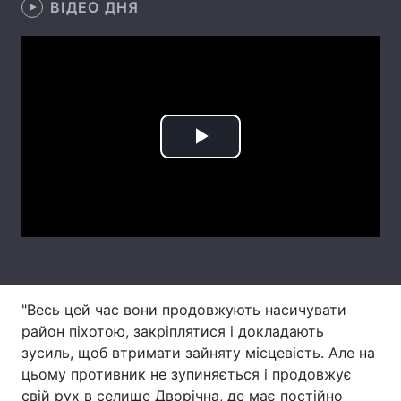
ВІДЕО ДНЯ
Лонгріди
Відео з Youtube
Статті
Інтерв'ю
Думки
Play
Архів
Вакансії
Video
Контакти
Послуги
"Весь цей час вони продовжують насичувати
район піхотою, закріплятися і докладають
зусиль, щоб втримати зайняту місцевість. Але на
цьому противник не зупиняється і продовжує
свій рух в селище Дворічна, де має постійно