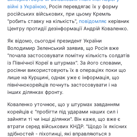
війні з Україною
, Росія перевдягає їх у форму
російських військових, при цьому Кремль
"робить ставку на кількість",
повідомляє
керівник
Центру протидії дезінформації Андрій Коваленко.
Як відомо, сьогодні президент України
Володимир Зеленський заявив, що Росія вже
"почала застосовувати помітну кількість солдатів
із Північної Кореї в штурмах". За його словами,
росіяни використовують їх в операціях поки що
лише на Курщині, однак уже є інформація, що
північнокорейців почнуть застосовувати і на
інших ділянках фронту.
Коваленко уточнює, що у штурмах завданням
корейців є "пробігти під ударами наших сил і
зайняти ті чи інші ділянки". Він каже, що вже є
втрати серед військових КНДР. "Щодо їх якісних
здібностей - піхотинці, які вправляються з