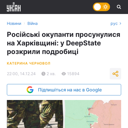
›
Новини
Війна
рус
Російські окупанти просунулися
на Харківщині: у DeepState
розкрили подробиці
КАТЕРИНА ЧЕРНОВОЛ
22:00, 14.12.24
2 хв.
15894
Підпишіться на нас в Google