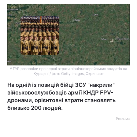
У ГУР розповіли про перші втрати північнокорейських солдатів на
Курщині / фото Getty Images, Скриншот
На одній із позицій бійці ЗСУ "накрили"
військовослужбовців армії КНДР FPV-
дронами, орієнтовні втрати становлять
близько 200 людей.
Реклама