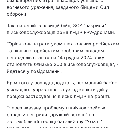
безповоротних втрат внаслідок успішного
вогневого ураження, завданого бійцями Сил
оборони.
Так, на одній із позицій бійці ЗСУ "накрили"
військовослужбовців армії КНДР FPV-дронами.
"Орієнтовні втрати укомплектованих російським
та північнокорейським особовим складом
підрозділів станом на 14 грудня 2024 року
становлять близько 200 військовослужбовців", -
йдеться у повідомленні.
Крім того у розвідці додають, що мовний бар’єр
ускладнює управління та узгодженість дій у
процесі застосування військ КНДР на фронті.
"Через вказану проблему північнокорейські
солдати відкрили "дружній вогонь" по
автомобільній техніці батальйону "Ахмат".