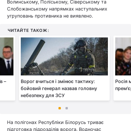
Волинському, Поліському, Сіверському та
Слобожанському напрямках наступальних
угруповань противника не виявлено.
ЧИТАЙТЕ ТАКОЖ:
в –
Ворог вчиться і змінює тактику:
Росія 
бойовий генерал назвав головну
прем'є
небезпеку для ЗСУ
На полігонах Республіки Білорусь триває
підготовка підрозділів ворога. Водночас