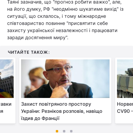
Таяні зазначив, що "прогноз робити важко", але,
на його думку, РФ "неодмінно шукатиме вихід" із
ситуації, що склалось, і тому міжнародне
співтовариство повинне "присвятити себе
захисту української незалежності і працювати
заради досягнення миру".
ЧИТАЙТЕ ТАКОЖ:
тавки
Захист повітряного простору
Норвег
ня
України: Резніков розповів, навіщо
CV90 -
їздив до Франції