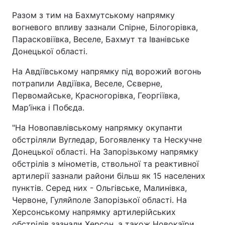
Разом з тим на Бахмутському напрямку
вогневого впливу зазнали Спірне, Білогорівка,
Парасковіївка, Веселе, Бахмут та Іванівське
Донецької області.
На Авдіївському напрямку під ворожий вогонь
потрапили Авдіївка, Веселе, Сєверне,
Первомайське, Красногорівка, Георгіївка,
Мар’їнка і Побєда.
"На Новопавлівському напрямку окупанти
обстріляли Вугледар, Богоявленку та Нескучне
Донецької області. На Запорізькому напрямку
обстрілів з мінометів, ствольної та реактивної
артилерії зазнали райони більш як 15 населених
пунктів. Серед них - Ольгівське, Малинівка,
Червоне, Гуляйполе Запорізької області. На
Херсонському напрямку артилерійських
обстрілів зазнали Херсон, а також Новокаїри,