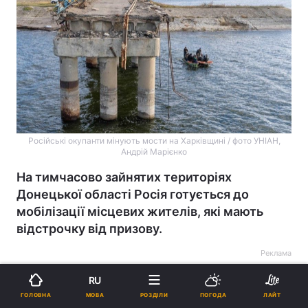
Російські окупанти мінують мости на Харківщині / фото УНІАН,
Андрій Марієнко
На тимчасово зайнятих територіях
Донецької області Росія готується до
мобілізації місцевих жителів, які мають
відстрочку від призову.
Реклама
RU
МОВА
ГОЛОВНА
РОЗДІЛИ
ПОГОДА
ЛАЙТ