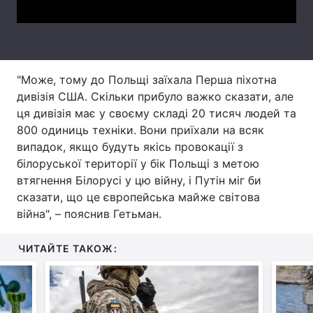
Тема оформлення
"Може, тому до Польщі заїхала Перша піхотна
дивізія США. Скільки прибуло важко сказати, але
ця дивізія має у своєму складі 20 тисяч людей та
800 одиниць техніки. Вони приїхали на всяк
випадок, якщо будуть якісь провокації з
білоруської території у бік Польщі з метою
втягнення Білорусі у цю війну, і Путін міг би
сказати, що це європейська майже світова
війна", – пояснив Гетьман.
ЧИТАЙТЕ ТАКОЖ: