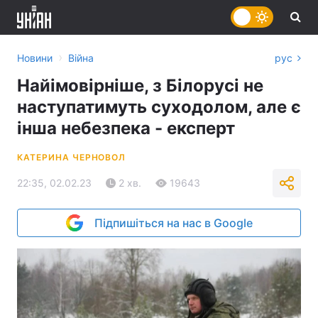
›
Новини
Війна
рус
Найімовірніше, з Білорусі не
наступатимуть суходолом, але є
інша небезпека - експерт
КАТЕРИНА ЧЕРНОВОЛ
22:35, 02.02.23
2 хв.
19643
Підпишіться на нас в Google