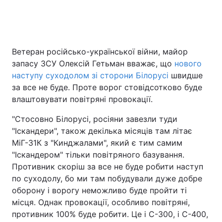
Головна
Війна
Ветеран російсько-української війни, майор
запасу ЗСУ Олексій Гетьман вважає, що
нового
Україна
Політика
наступу суходолом зі сторони Білорусі
швидше
Економіка
Світ
за все не буде. Проте ворог стовідсотково буде
влаштовувати повітряні провокації.
Спорт
Наука
"Стосовно Білорусі, росіяни завезли туди
Техно і зв'язок
Лайт
"Іскандери", також декілька місяців там літає
МіГ-31К з "Кинджалами", який є тим самим
Зброя
Інциденти
"Іскандером" тільки повітряного базування.
Противник скоріш за все не буде робити наступ
Здоров'я
Туризм
по суходолу, бо ми там побудували дуже добре
оборону і ворогу неможливо буде пройти ті
Цікавинки
Погода
місця. Однак провокації, особливо повітряні,
противник 100% буде робити. Це і С-300, і С-400,
Екологія
Регіони