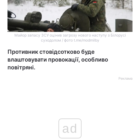
Майор запасу ЗСУ оцінив загрозу нового наступу з Білорусі
суходолом / фото t.me/modmilby
Противник стовідсотково буде
влаштовувати провокації, особливо
повітряні.
Реклама
ad