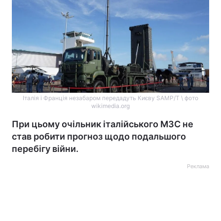
Італія і Франція незабаром передадуть Києву SAMP/T \ фото
wikimedia.org
При цьому очільник італійського МЗС не
став робити прогноз щодо подальшого
перебігу війни.
Реклама