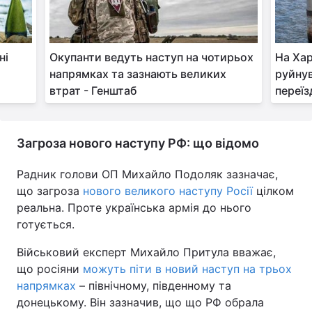
ні
Окупанти ведуть наступ на чотирьох
На Хар
напрямках та зазнають великих
руйнув
втрат - Генштаб
переїз
Загроза нового наступу РФ: що відомо
Радник голови ОП Михайло Подоляк зазначає,
що загроза
нового великого наступу Росії
цілком
реальна. Проте українська армія до нього
готується.
Військовий експерт Михайло Притула вважає,
що росіяни
можуть піти в новий наступ на трьох
напрямках
– північному, південному та
донецькому. Він зазначив, що що РФ обрала