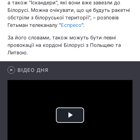
а також "Іскандери", які вони вже завезли до
Білорусі. Можна очікувати, що це будуть ракетні
Лонгріди
обстріли з білоруської території", – розповів
Гетьман телеканалу "
Еспресо
".
Відео з Youtube
Статті
За його словами, також можуть бути певні
Інтерв'ю
Думки
провокації на кордоні Білорусі з Польщею та
Литвою.
Архів
Вакансії
ВІДЕО ДНЯ
Контакти
Послуги
Play
Video