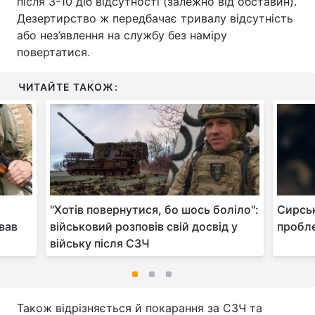
після 3-10 діб відсутності (залежно від обставин).
Дезертирство ж передбачає тривалу відсутність
або нез’явлення на службу без наміру
повертатися.
ЧИТАЙТЕ ТАКОЖ:
"Хотів повернутися, бо шось боліло":
Сирськ
вав
військовий розповів свій досвід у
пробле
війську після СЗЧ
Також відрізняється й покарання за СЗЧ та