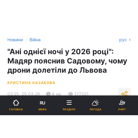
›
Новини
Війна
рус
"Ані однієї ночі у 2026 році":
Мадяр пояснив Садовому, чому
дрони долетіли до Львова
КРИСТИНА КАЗАКОВА
02:25, 25.03.26
4 хв.
177321
RU
МОВА
ГОЛОВНА
РОЗДІЛИ
ПОГОДА
ЛАЙТ
Підпишіться на нас в Google