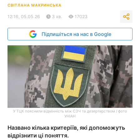
СВІТЛАНА МАКРИНСЬКА
12:16, 05.05.26
3 хв.
17023
Підпишіться на нас в Google
У ТЦК пояснили відмінність між СЗЧ та дезертирством / фото
УНІАН
Названо кілька критеріїв, які допоможуть
відрізнити ці поняття.