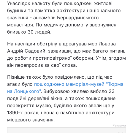
Унаслідок нальоту були пошкоджені житлові
будинки та пам'ятка архітектури національного
значення - ансамбль Бернардинського
монастиря. По медичну допомогу звернулися
близько 30 людей.
На наслідки обстрілу відреагував мер Львова
Андрій Садовий, заявивши, що має багато питань
до роботи протиповітряної оборони. Утім, згодом
він перепросив за свої слова.
Пізніше також було повідомлено, що під час
атаки було
пошкоджено меморіал-музей "Тюрма
на Лонцького"
. Вибуховою хвилею вибило 23
подвійні дерев’яні вікна, а також пошкоджене
перекриття музею, будівлю якого звели ще у
1890-х роках, і вона є пам’яткою архітектури
місцевого значення.
Реклама