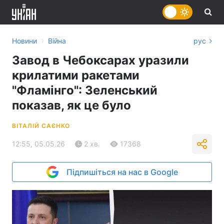
›
Новини
Війна
рус
Завод в Чебоксарах уразили
крилатими ракетами
"Фламінго": Зеленський
показав, як це було
ВІТАЛІЙ САЄНКО
12:55, 05.05.26
2 хв.
17368
Підпишіться на нас в Google