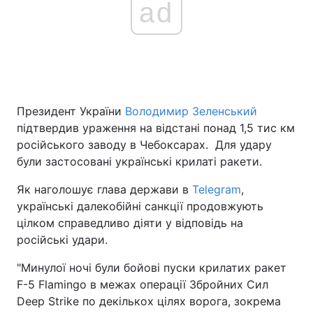
ad
Головна
Війна
Україна
Політика
Президент України
Володимир Зеленський
Економіка
Світ
підтвердив ураження на відстані понад 1,5 тис км
російського заводу в Чебоксарах. Для удару
Спорт
Наука
були застосовані українські крилаті ракети.
Техно і зв'язок
Лайт
Як наголошує глава держави в
Telegram
,
українські далекобійні санкції продовжують
Зброя
Інциденти
цілком справедливо діяти у відповідь на
російські удари.
Здоров'я
Туризм
"Минулої ночі були бойові пуски крилатих ракет
Цікавинки
Погода
F-5 Flamingo в межах операції Збройних Сил
Deep Strike по декількох цілях ворога, зокрема
Екологія
Регіони