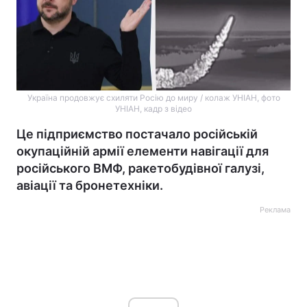
Україна продовжує схиляти Росію до миру / колаж УНІАН, фото
УНІАН, кадр з відео
Це підприємство постачало російській
окупаційній армії елементи навігації для
російського ВМФ, ракетобудівної галузі,
авіації та бронетехніки.
Реклама