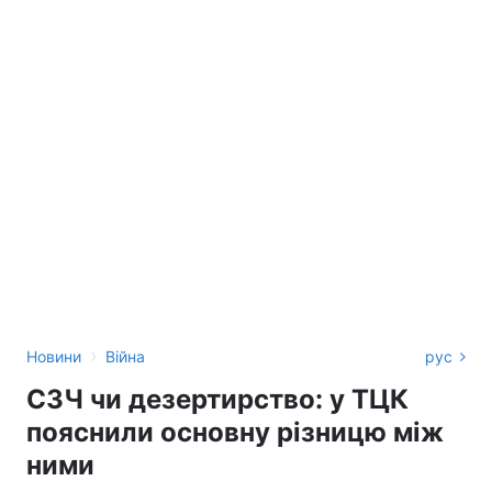
›
Новини
Війна
рус
СЗЧ чи дезертирство: у ТЦК
пояснили основну різницю між
ними