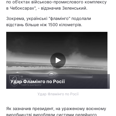
по обʼєктах військово-промислового комплексу
в Чебоксарах", - відзначив Зеленський.
Лонгріди
Зокрема, українські "фламінго" подолали
відстань більше ніж 1500 кілометрів.
Відео з Youtube
Статті
Інтерв'ю
Думки
Архів
Вакансії
Контакти
Послуги
Удар Фламінго по Росії
Удар Фламінго по Росії
Як зазначив президент, на ураженому воєнному
виробництві виробляли системи релейного