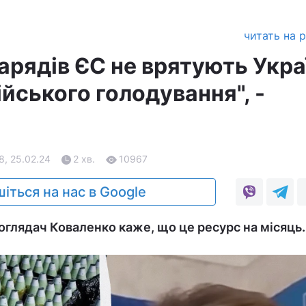
читать на 
арядів ЄС не врятують Укра
ійського голодування", -
8, 25.02.24
2 хв.
10967
іться на нас в Google
оглядач Коваленко каже, що це ресурс на місяць.