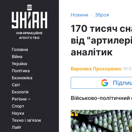
›
Новини
Зброя
170 тисяч сн
ІНФОРМАЦІЙНЕ
від "артилер
АГЕНТСТВО
аналітик
Головна
Війна
Україна
Вероніка Прохоренко
10:5
Політика
Економіка
Підпиш
Світ
Екологія
Військово-політичний 
Регіони
Спорт
Наука
Техно і зв'язок
Лайт