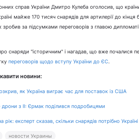
онних справ України Дмитро Кулеба оголосив, що країн
раїні майже 170 тисяч снарядів для артилерії до кінця 
к зробив за підсумками переговорів з главою дипломаті
про снаряди "історичним" і нагадав, що вже почалися п
атку
переговорів щодо вступу України до ЄС
.
кавити новини:
озкрив, як Україна виграє час для поставок із США
 дрони з ІІ: Єрмак поділився подробицями
на рік: експерт сказав, скільки снарядів потрібно Україні
новости Украины