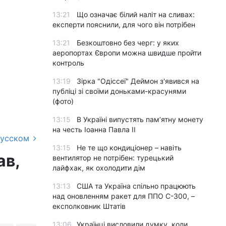
13:21
Що означає білий наліт на сливах:
експерти пояснили, для чого він потрібен
13:21
Безкоштовно без черг: у яких
аеропортах Європи можна швидше пройти
контроль
13:19
Зірка "Одіссеї" Деймон з'явився на
публіці зі своїми доньками-красунями
(фото)
13:15
В Україні випустять пам’ятну монету
на честь Іоанна Павла II
русском
13:15
Не те що кондиціонер – навіть
ав,
вентилятор не потрібен: турецький
лайфхак, як охолодити дім
13:13
США та Україна спільно працюють
над оновленням ракет для ППО С-300, –
експолковник Штатів
13:06
Українці висловили думку, коли