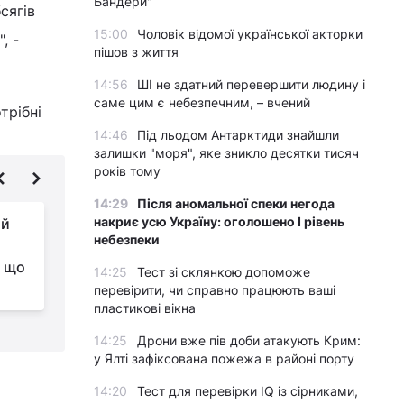
Бандери"
сягів
15:00
Чоловік відомої української акторки
, -
пішов з життя
14:56
ШІ не здатний перевершити людину і
саме цим є небезпечним, – вчений
трібні
14:46
Під льодом Антарктиди знайшли
залишки "моря", яке зникло десятки тисяч
років тому
14:29
Після аномальної спеки негода
накриє усю Україну: оголошено І рівень
ий
Українські
небезпеки
безпілотники можуть
: що
літати на 1000 км, -
14:25
Тест зі склянкою допоможе
Федоров
з
перевірити, чи справно працюють ваші
пластикові вікна
14:25
Дрони вже пів доби атакують Крим:
у Ялті зафіксована пожежа в районі порту
14:20
Тест для перевірки IQ із сірниками,