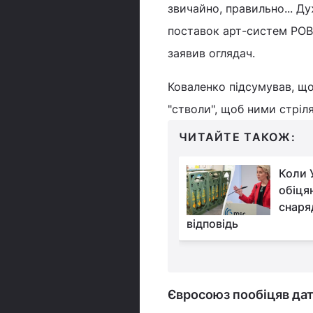
звичайно, правильно... Ду
поставок арт-систем РОВ в
заявив оглядач.
Коваленко підсумував, що
"стволи", щоб ними стріл
ЧИТАЙТЕ ТАКОЖ:
"Блукаючий Patriot"
Коли 
відпадає: експерти
обіця
сказали, чим могли
снаря
к А-50
відповідь
Євросоюз пообіцяв дат