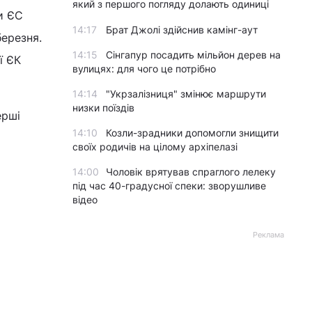
який з першого погляду долають одиниці
и ЄС
14:17
Брат Джолі здійснив камінг-аут
березня.
14:15
Сінгапур посадить мільйон дерев на
ї ЄК
вулицях: для чого це потрібно
14:14
"Укрзалізниця" змінює маршрути
низки поїздів
ерші
14:10
Козли-зрадники допомогли знищити
своїх родичів на цілому архіпелазі
14:00
Чоловік врятував спраглого лелеку
під час 40-градусної спеки: зворушливе
відео
Реклама