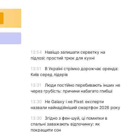
13:54
Навіщо залишати серветку на
підлозі: простий трюк для кухні
13:51
В Україні стрімко дорожчає оренда:
Київ серед лідерів
13:31
Люди постійно перебивають інших не
через грубість: причини набагато глибші
13:30
Не Galaxy і не Pixel: експерти
назвали найнадійніший смартфон 2026 року
13:30
Згідно з фен-шуй, ці помилки в
спальні заважають відпочинку: як
покращити сон