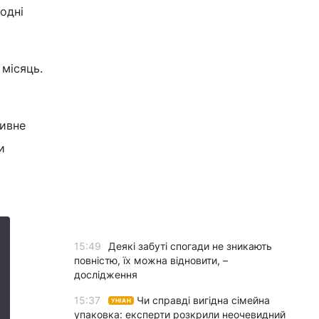
одні
 місяць.
тивне
и
15:49
Деякі забуті спогади не зникають
повністю, їх можна відновити, –
дослідження
15:37
Чи справді вигідна сімейна
УНІАН
упаковка: експерти розкрили неочевидний