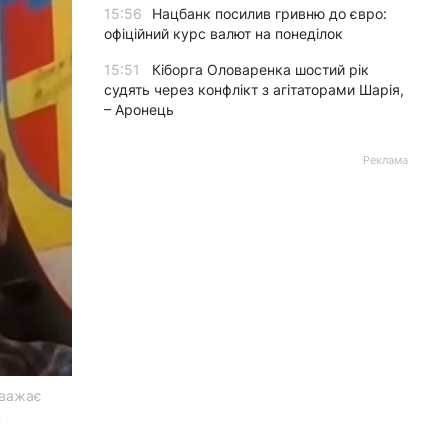
15:56
Нацбанк посилив гривню до євро:
офіційний курс валют на понеділок
15:51
Кіборга Оловаренка шостий рік
судять через конфлікт з агітаторами Шарія,
– Аронець
Реклама
вважає
m