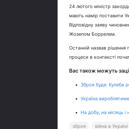
24 лютого міністр закорд
мають намір поставити Ук
Відповідну заяву чиновни
Жозепом Боррелем.
Останній назвав рішення 
процеси в контексті поч
Вас також можуть заці
Зброя буде: Кулеба р
Україна вироблятиме
На добу, на місяць і 
зброя
війна в Україні