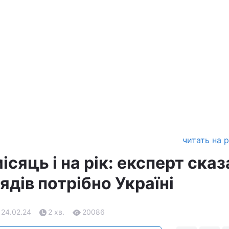
читать на 
ісяць і на рік: експерт сказ
ядів потрібно Україні
 24.02.24
2 хв.
20086