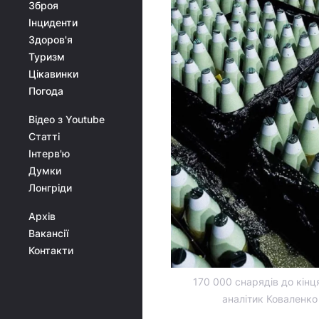
Зброя
Інциденти
Здоров'я
Туризм
Цікавинки
Погода
Відео з Youtube
Статті
Інтерв'ю
Думки
Лонгріди
Архів
Вакансії
Контакти
170 000 снарядів до кінц
аналітик Коваленко