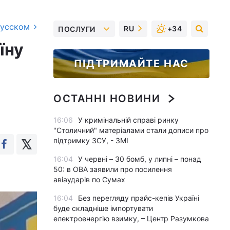
русском
RU
+34
ПОСЛУГИ
їну
ПІДТРИМАЙТЕ НАС
ОСТАННІ НОВИНИ
16:06
У кримінальній справі ринку
"Столичний" матеріалами стали дописи про
підтримку ЗСУ, - ЗМІ
16:04
У червні – 30 бомб, у липні – понад
50: в ОВА заявили про посилення
авіаударів по Сумах
16:04
Без перегляду прайс-кепів Україні
буде складніше імпортувати
електроенергію взимку, – Центр Разумкова