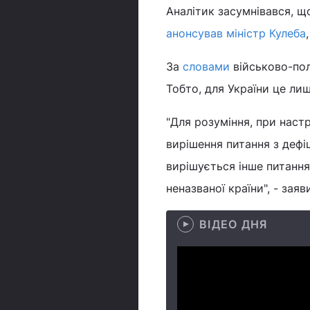
Аналітик засумнівався, що
анонсував міністр Кулеба
За
словами
військово-пол
Тобто, для України це ли
"Для розуміння, при настр
вирішення питання з дефі
вирішується інше питання 
неназваної країни", - заяв
ВІДЕО ДНЯ