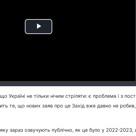
Play
Video
що Україні не тільки нічим стріляти: є проблема і з пос
ить те, що нових заяв про це Захід вже давно не робив,
яку зараз озвучують публічно, як це було у 2022-2023, 