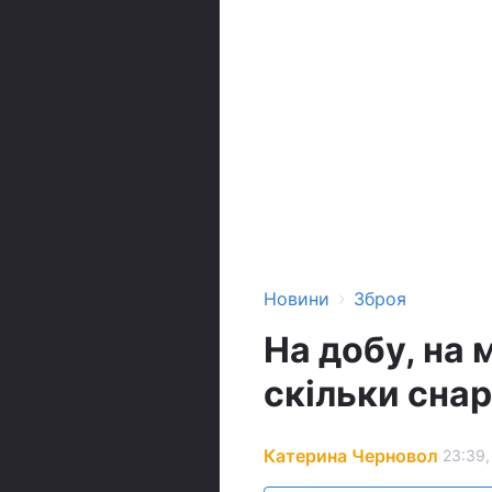
›
Новини
Зброя
На добу, на м
скільки снар
Катерина Черновол
23:39,