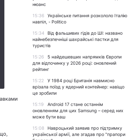
нюанс
15:36
Українське питання розкололо Італію
навпіл, - Politico
15:34
Від фальшивих гідів до ШІ: названо
найнебезпечніші шахрайські пастки для
туристів
15:26
5 найдешевших напрямків Європи
для відпочинку у 2026 році: оновлений
рейтинг
15:22
У 1984 році Британія навмисно
врізала поїзд у ядерний контейнер: навіщо
це зробили
тавками
15:19
Android 17 стане останнім
оновленням для цих Samsung – серед них
може бути ваш
15:08
Навроцький заявив про підтримку
що,
української армії, але згадав про "прапори