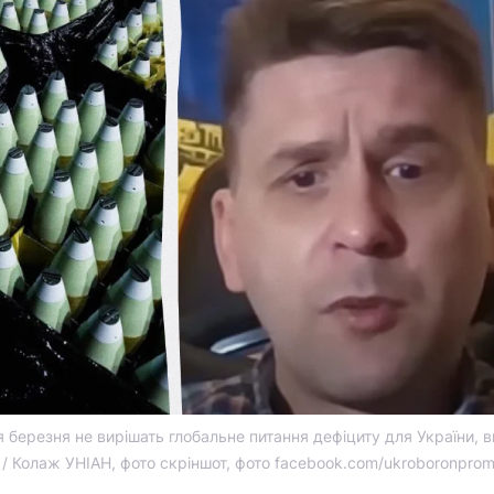
я березня не вирішать глобальне питання дефіциту для України, 
 / Колаж УНІАН, фото скріншот, фото facebook.com/ukroboronpro