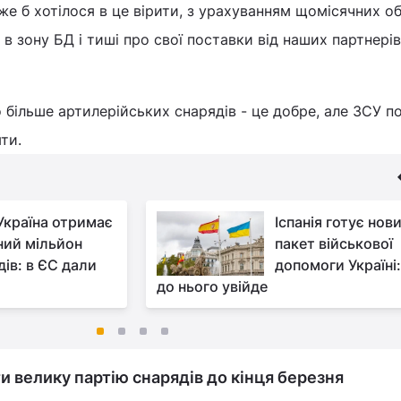
же б хотілося в це вірити, з урахуванням щомісячних об
 зону БД і тиші про свої поставки від наших партнерів"
 більше артилерійських снарядів - це добре, але ЗСУ по
яти.
Україна отримає
Іспанія готує нов
ний мільйон
пакет військової
дів: в ЄС дали
допомоги Україні
до нього увійде
и велику партію снарядів до кінця березня