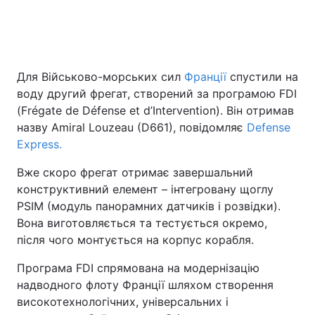
Головна
Війна
Для Військово-морських сил
Франції
спустили на
Україна
Політика
воду другий фрегат, створений за програмою FDI
(Frégate de Défense et d’Intervention). Він отримав
Економіка
Світ
назву Amiral Louzeau (D661), повідомляє
Defense
Express.
Спорт
Наука
Вже скоро фрегат отримає завершальний
Техно і зв'язок
Лайт
конструктивний елемент – інтегровану щоглу
PSIM (модуль панорамних датчиків і розвідки).
Зброя
Інциденти
Вона виготовляється та тестується окремо,
після чого монтується на корпус корабля.
Здоров'я
Туризм
Програма FDI спрямована на модернізацію
Цікавинки
Погода
надводного флоту Франції шляхом створення
високотехнологічних, універсальних і
Екологія
Регіони