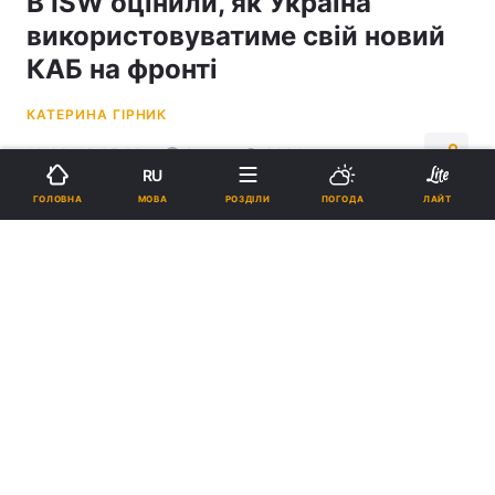
В ISW оцінили, як Україна
використовуватиме свій новий
КАБ на фронті
КАТЕРИНА ГІРНИК
10:03, 19.05.26
2 хв.
3094
RU
МОВА
ГОЛОВНА
РОЗДІЛИ
ПОГОДА
ЛАЙТ
Підпишіться на нас в Google
Новий КАБ дозволить посилити удари по російських силах /