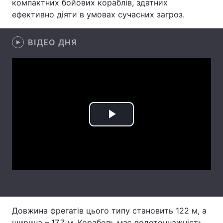
компактних бойових кораблів, здатних
ефективно діяти в умовах сучасних загроз.
Лонгріди
ВІДЕО ДНЯ
Відео з Youtube
Статті
Інтерв'ю
Думки
Архів
Вакансії
Контакти
Play
Послуги
Video
Довжина фрегатів цього типу становить 122 м, а
ширина – 17,7 м. Корабель має водотоннажність