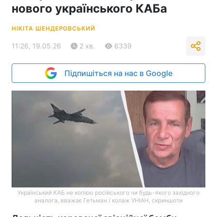
нового українського КАБа
НІКІТА ШЕНДЕРОВСЬКИЙ
11:26, 19.05.26
2 хв.
6339
Підпишіться на нас в Google
Український КАБ не копією російського чи будь-якого західного
аналога, вважає Гетьман / колаж УНІАН, скриншоти