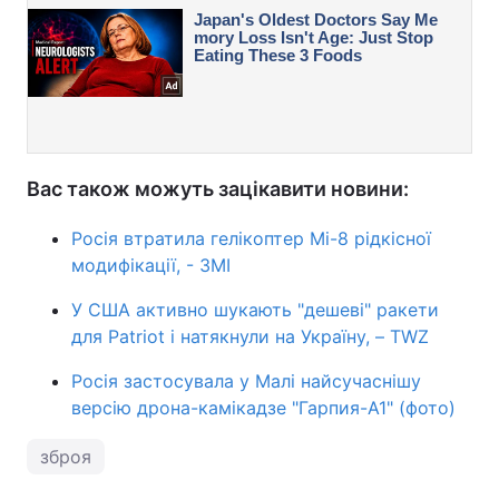
Вас також можуть зацікавити новини:
Росія втратила гелікоптер Мі-8 рідкісної
модифікації, - ЗМІ
У США активно шукають "дешеві" ракети
для Patriot і натякнули на Україну, – TWZ
Росія застосувала у Малі найсучаснішу
версію дрона-камікадзе "Гарпия-А1" (фото)
зброя