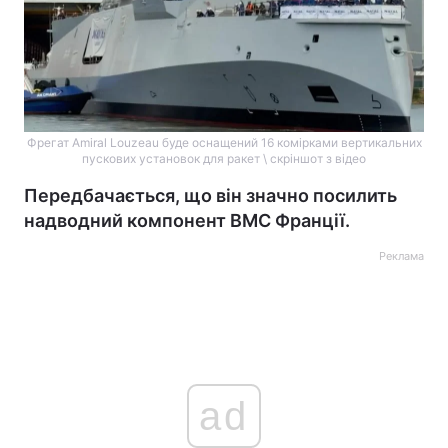
Фрегат Amiral Louzeau буде оснащений 16 комірками вертикальних
пускових установок для ракет \ скріншот з відео
Передбачається, що він значно посилить
надводний компонент ВМС Франції.
Реклама
ad