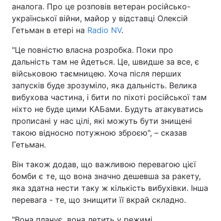
аналога. Про це розповів ветеран російсько-
української війни, майор у відставці Олексій
Гетьман в етері на
Radio NV
.
"Це повністю власна розробка. Поки про
дальність там не йдеться. Це, швидше за все, є
військовою таємницею. Хоча після перших
запусків буде зрозуміло, яка дальність. Велика
вибухова частина, і бити по піхоті російської там
ніхто не буде цими КАБами. Будуть атакуватись
прописані у нас цілі, які можуть бути знищені
такою відносно потужною зброєю", – сказав
Гетьман.
Він також додав, що важливою перевагою цієї
бомби є те, що вона значно дешевша за ракету,
яка здатна нести таку ж кількість вибухівки. Інша
перевага - те, що знищити її вкрай складно.
"Вона планує, вона летить у режимі