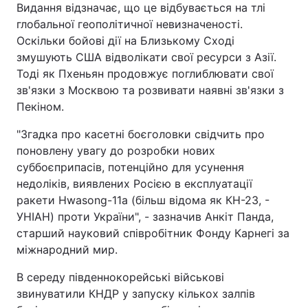
Видання відзначає, що це відбувається на тлі
глобальної геополітичної невизначеності.
Оскільки бойові дії на Близькому Сході
змушують США відволікати свої ресурси з Азії.
Тоді як Пхеньян продовжує поглиблювати свої
зв'язки з Москвою та розвивати наявні зв'язки з
Пекіном.
"Згадка про касетні боєголовки свідчить про
поновлену увагу до розробки нових
суббоєприпасів, потенційно для усунення
недоліків, виявлених Росією в експлуатації
ракети Hwasong-11a (більш відома як КН-23, -
УНІАН) проти України", - зазначив Анкіт Панда,
старший науковий співробітник Фонду Карнегі за
міжнародний мир.
В середу південнокорейські військові
звинуватили КНДР у запуску кількох залпів