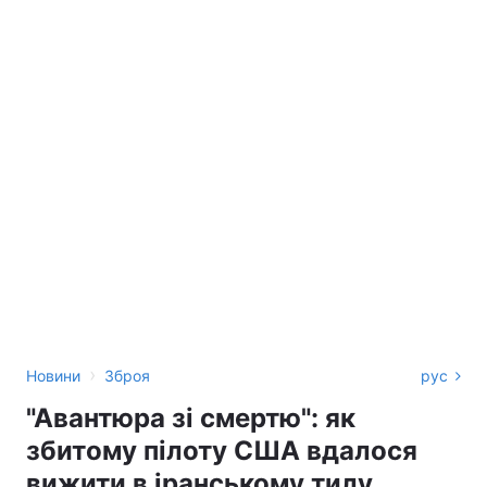
›
Новини
Зброя
рус
"Авантюра зі смертю": як
збитому пілоту США вдалося
вижити в іранському тилу