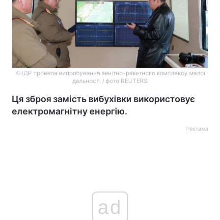
КНДР провела випробування зенітно-ракетного комплексу малої
дальності / фото REUTERS
Ця зброя замість вибухівки використовує
електромагнітну енергію.
Реклама
ad