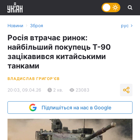
›
Новини
Зброя
рус
Росія втрачає ринок:
найбільший покупець Т-90
зацікавився китайськими
танками
ВЛАДИСЛАВ ГРИГОР'ЄВ
20:03, 09.04.26
2 хв.
23083
Підпишіться на нас в Google