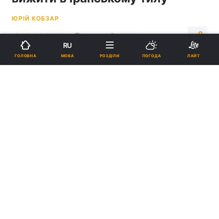
ЮРІЙ КОБЗАР
15:00, 09.04.26
4 хв.
20418
RU
МОВА
ГОЛОВНА
РОЗДІЛИ
ПОГОДА
ЛАЙТ
Підпишіться на нас в Google
Покинути підбитий літак не так вже й просто, але це тільки
половина справи / колаж УНІАН, фото Вікіпедія
Важливим етапом підготовки