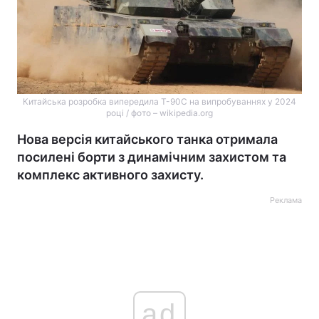
Китайська розробка випередила Т-90С на випробуваннях у 2024
році / фото – wikipedia.org
Нова версія китайського танка отримала
посилені борти з динамічним захистом та
комплекс активного захисту.
Реклама
ad