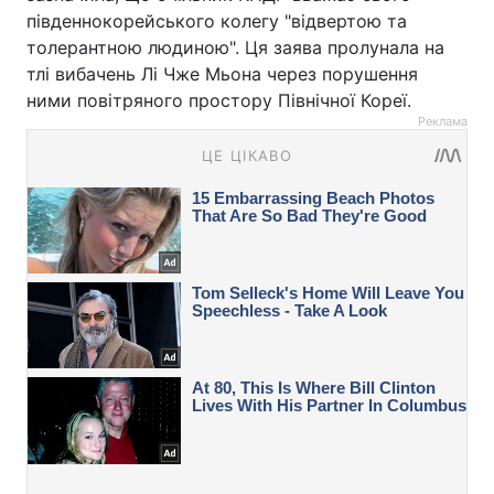
південнокорейського колегу "відвертою та
толерантною людиною". Ця заява пролунала на
тлі вибачень Лі Чже Мьона через порушення
ними повітряного простору Північної Кореї.
Реклама