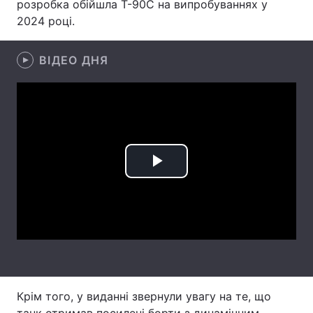
розробка обійшла Т-90С на випробуваннях у
2024 році.
Лонгріди
ВІДЕО ДНЯ
Відео з Youtube
Статті
Інтерв'ю
Думки
Архів
Вакансії
Контакти
Play
Послуги
Video
Крім того, у виданні звернули увагу на те, що