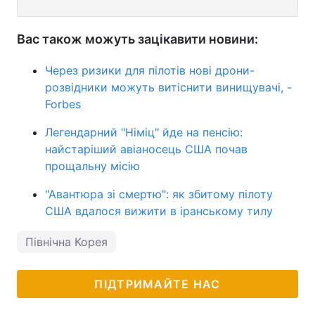
Вас також можуть зацікавити новини:
Через ризики для пілотів нові дрони-
розвідники можуть витіснити винищувачі, -
Forbes
Легендарний "Німіц" йде на пенсію:
найстаріший авіаносець США почав
прощальну місію
"Авантюра зі смертю": як збитому пілоту
США вдалося вижити в іранському тилу
Північна Корея
ПІДТРИМАЙТЕ НАС