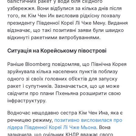
балістичних ракет у води біля східного
узбережжя. Вони відбулися за кілька днів після
того, як Кім Чен Ин висловив рідкісну похвалу
президенту Південної Кореї Лі Чже Мену. Видання
відзначає, що такі позитивні заяви були швидко
відкинуті ракетними випробуваннями.
Ситуація на Корейському півострові
Раніше Bloomberg повідомляв, що Північна Корея
зруйнувала кілька населених пунктів поблизу
одного зі своїх головних об’єктів для запуску
ракет і супутників. Зазначається, що це може
свідчити про плани Пхеньяна розширити свою
інфраструктуру.
Водночас нещодавно сестра Кім Чен Ина, яка є
речницею режиму,
позитивно висловилася про
лідера Південної Кореї Лі Чже Мьона
. Вона
зазначила, що очільник КНДР вважає свого