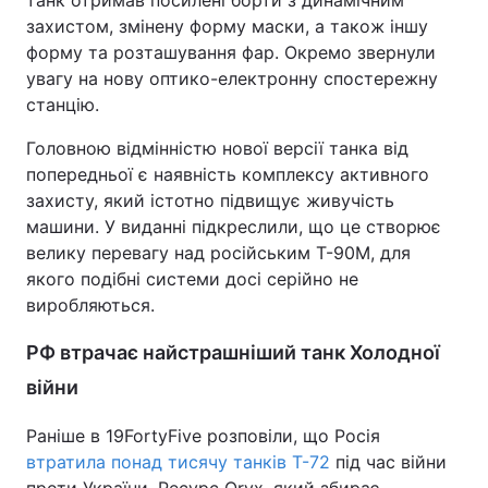
танк отримав посилені борти з динамічним
захистом, змінену форму маски, а також іншу
Тема оформлення
форму та розташування фар. Окремо звернули
увагу на нову оптико-електронну спостережну
станцію.
Головною відмінністю нової версії танка від
попередньої є наявність комплексу активного
захисту, який істотно підвищує живучість
машини. У виданні підкреслили, що це створює
велику перевагу над російським Т-90М, для
якого подібні системи досі серійно не
виробляються.
РФ втрачає найстрашніший танк Холодної
війни
Раніше в 19FortyFive розповіли, що Росія
втратила понад тисячу танків Т-72
під час війни