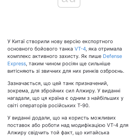
Головна
Війна
Україна
Політика
У Китаї створили нову версію експортного
основного бойового танка
VT-4
, яка отримала
Економіка
Світ
комплекс активного захисту. Як пише
Defense
Express
, таким чином росіян ще сильніше
Спорт
Наука
витісняють зі звичних для них ринків озброєнь.
Техно і зв'язок
Лайт
Зазначається, що цей танк призначений,
зокрема, для збройних сил Алжиру. У виданні
Зброя
Інциденти
нагадали, що ця країна є одним з найбільших у
світі операторів російських Т-90.
Здоров'я
Туризм
У виданні додали, що на користь можливих
Цікавинки
Погода
поставок або роботи над модифікацією VT-4 для
Алжиру свідчить той факт, що китайська
Екологія
Регіони