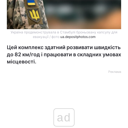
Україна продемонструвала в Стамбулі броньовану капсулу для
евакуації / фото
ua.depositphotos.com
Цей комплекс здатний розвивати швидкість
до 82 км/год і працювати в складних умовах
місцевості.
Реклама
ad