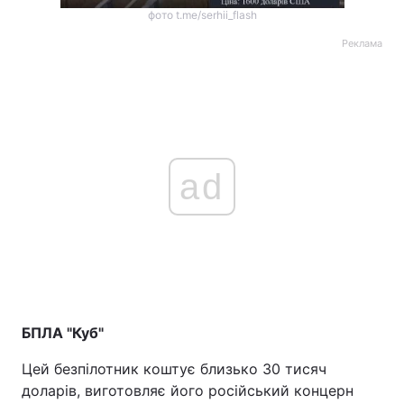
фото t.me/serhii_flash
Реклама
ad
БПЛА "Куб"
Цей безпілотник коштує близько 30 тисяч
доларів, виготовляє його російський концерн