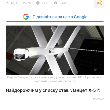
21:41, 09.05.26
3 хв.
3303
Підпишіться на нас в Google
Сергій Бескрестнов назвав найдорожчі тактичні БПЛА російських
окупантів / фото wikipedia.org
Найдорожчим у списку став "Ланцет Х-51".
Реклама