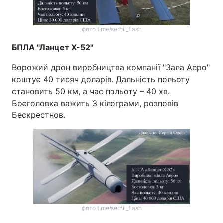
фото t.me/serhii_flash
БПЛА "Ланцет Х-52"
Ворожий дрон виробництва компанії "Зала Аеро"
коштує 40 тисяч доларів. Дальність польоту
становить 50 км, а час польоту – 40 хв.
Боєголовка важить 3 кілограми, розповів
Бескрестнов.
фото t.me/serhii_flash