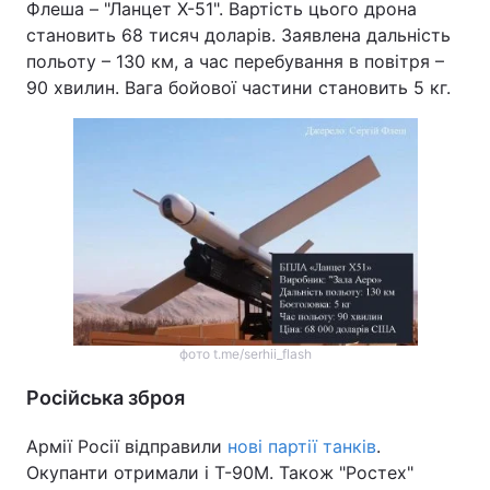
Флеша – "Ланцет Х-51". Вартість цього дрона
становить 68 тисяч доларів. Заявлена дальність
польоту – 130 км, а час перебування в повітря –
90 хвилин. Вага бойової частини становить 5 кг.
фото t.me/serhii_flash
Російська зброя
Армії Росії відправили
нові партії танків
.
Окупанти отримали і Т-90М. Також "Ростех"