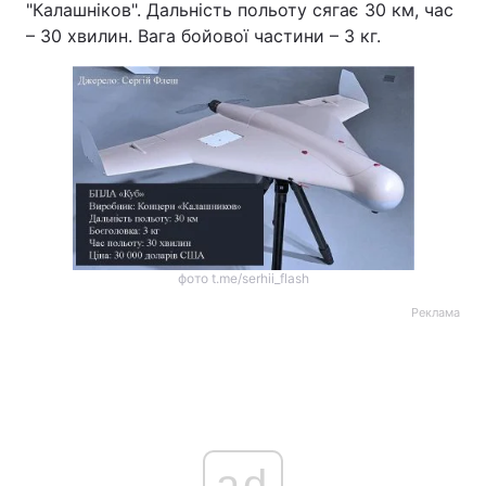
"Калашніков". Дальність польоту сягає 30 км, час
– 30 хвилин. Вага бойової частини – 3 кг.
фото t.me/serhii_flash
Реклама
ad