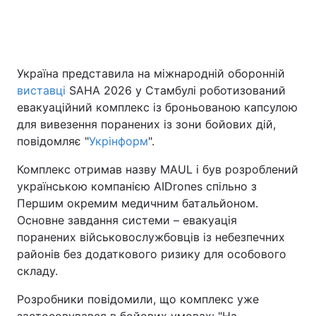
Головна
Війна
Україна представила на міжнародній оборонній
виставці
SAHA 2026 у Стамбулі роботизований
Україна
Політика
евакуаційний комплекс із броньованою капсулою
Економіка
Світ
для вивезення поранених із зони бойових дій,
повідомляє "
Укрінформ
".
Спорт
Наука
Комплекс отримав назву MAUL і був розроблений
Техно і зв'язок
Лайт
українською компанією AIDrones спільно з
Першим окремим медичним батальйоном.
Зброя
Інциденти
Основне завдання системи – евакуація
поранених військовослужбовців із небезпечних
Здоров'я
Туризм
районів без додаткового ризику для особового
складу.
Цікавинки
Погода
Розробники повідомили, що комплекс уже
Екологія
Регіони