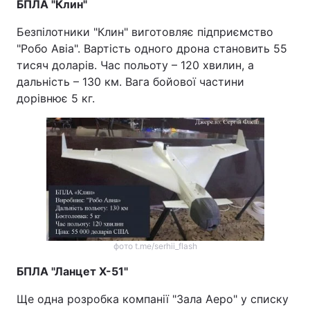
БПЛА "Клин"
Безпілотники "Клин" виготовляє підприємство
"Робо Авіа". Вартість одного дрона становить 55
тисяч доларів. Час польоту – 120 хвилин, а
дальність – 130 км. Вага бойової частини
дорівнює 5 кг.
фото t.me/serhii_flash
БПЛА "Ланцет Х-51"
Ще одна розробка компанії "Зала Аеро" у списку