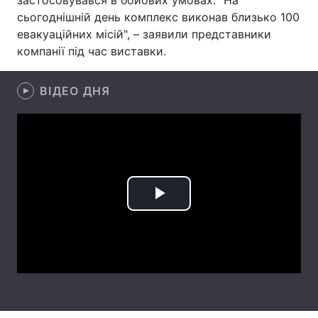
застосовувався в бойових умовах: "На
сьогоднішній день комплекс виконав близько 100
Лонгріди
евакуаційних місій", – заявили представники
компанії під час виставки.
Відео з Youtube
Статті
ВІДЕО ДНЯ
Інтерв'ю
Думки
Архів
Вакансії
Контакти
Послуги
Play
Video