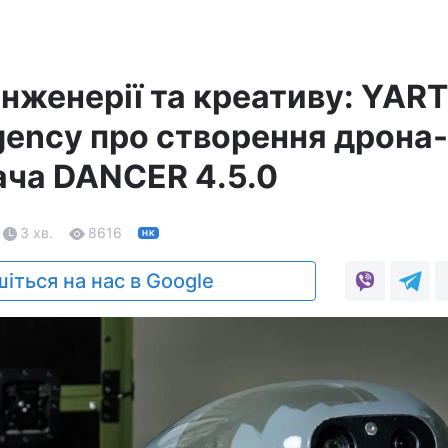
інженерії та креативу: YAR
gency про створення дрона-
ча DANCER 4.5.0
3 хв.
8616
НК
іться на нас в Google