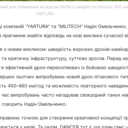
ий для полювання на ворожі БпЛА із швидкістю польоту 450 км
YARTURA
і компаній "YARTURA" та "MILITECH" Надін Омельченко,
прагнення знайти відповідь на нові виклики сучасної в
ся з новим викликом: швидкість ворожих дронів-камікад
а та критичну інфраструктуру, суттєво зросла. Перед н
ти ефективний дрон-перехоплювач із бойовою швидкіс
перших льотних випробувань новий дрон літакового ти
ть 450–460 км/год та можливість повторного наведен
д час випробувань часто нагадував своєрідний танок н
– говорить Надін Омельченко.
дправною точкою для створення креативної концепції п
ується у назві. Та окрім DANCER тут є ще один сенс – "