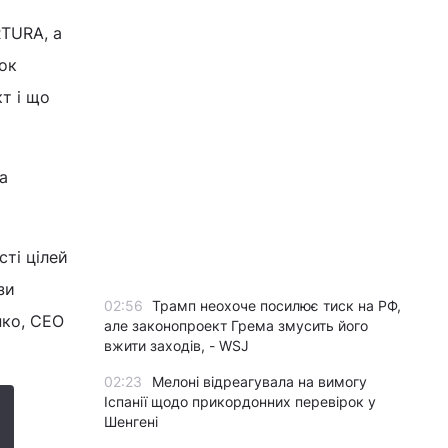
TURA, а
ок
т і що
а
сті цілей
зи
02:56
Трамп неохоче посилює тиск на РФ,
нко, CEO
але законопроект Грема змусить його
вжити заходів, - WSJ
02:23
Мелоні відреагувала на вимогу
Іспанії щодо прикордонних перевірок у
Шенгені