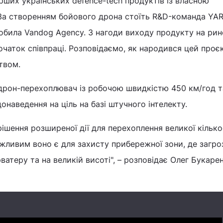
ерших українських defence-tech продуктів із власною
За створенням бойового дрона стоїть R&D-команда YAR
обила Vandog Agency. З нагоди виходу продукту на рин
очаток співпраці. Розповідаємо, як народився цей проєк
твом.
дрон-перехоплювач із робочою швидкістю 450 км/год т
наведення на ціль на базі штучного інтелекту.
рішення розширеної дії для перехоплення великої кілько
ажливим воно є для захисту прибережної зони, де загро
ватеру та на великій висоті", – розповідає Олег Букаре