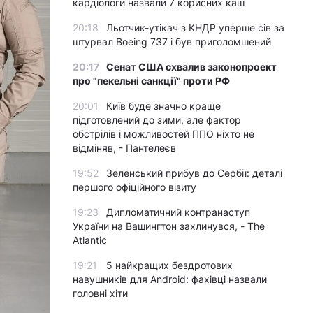
кардіологи назвали 7 корисних каш
20:18
Льотчик-утікач з КНДР уперше сів за
штурвал Boeing 737 і був приголомшений
20:17
Сенат США схвалив законопроект
про "пекельні санкції" проти РФ
20:01
Київ буде значно краще
підготовлений до зими, але фактор
обстрілів і можливостей ППО ніхто не
відміняв, - Пантелеєв
19:52
Зеленський прибув до Сербії: деталі
першого офіційного візиту
19:23
Дипломатичний контранаступ
України на Вашингтон захлинувся, - The
Atlantic
19:21
5 найкращих бездротових
навушників для Android: фахівці назвали
головні хіти