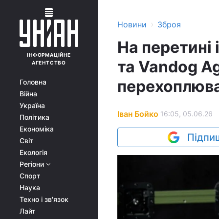
›
Новини
Зброя
На перетині 
ІНФОРМАЦІЙНЕ
та Vandog A
АГЕНТСТВО
перехоплюва
Головна
Війна
Україна
Іван Бойко
16:05, 05.06.26
Політика
Економіка
Підпиш
Світ
Екологія
Регіони
Спорт
Наука
Техно і зв'язок
Лайт