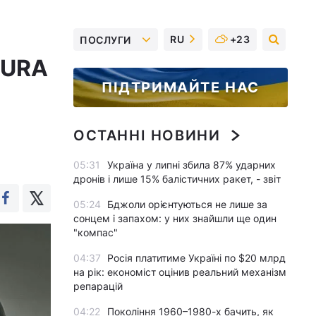
RU
+23
ПОСЛУГИ
TURA
ПІДТРИМАЙТЕ НАС
ОСТАННІ НОВИНИ
05:31
Україна у липні збила 87% ударних
дронів і лише 15% балістичних ракет, - звіт
05:24
Бджоли орієнтуються не лише за
сонцем і запахом: у них знайшли ще один
"компас"
04:37
Росія платитиме Україні по $20 млрд
на рік: економіст оцінив реальний механізм
репарацій
04:22
Покоління 1960–1980-х бачить, як