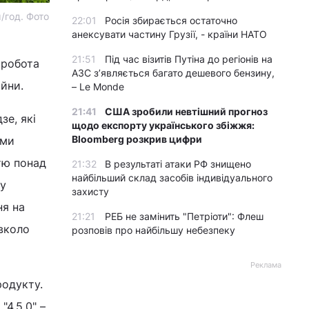
/год. Фото
22:01
Росія збирається остаточно
анексувати частину Грузії, - країни НАТО
21:51
Під час візитів Путіна до регіонів на
 робота
АЗС з’являється багато дешевого бензину,
ійни.
– Le Monde
21:41
США зробили невтішний прогноз
зе, які
щодо експорту українського збіжжя:
Bloomberg розкрив цифри
ами
тю понад
21:32
В результаті атаки РФ знищено
найбільший склад засобів індивідуального
пу
захисту
ня на
21:21
РЕБ не замінить "Петріоти": Флеш
авколо
розповів про найбільшу небезпеку
Реклама
родукту.
4.5.0" –