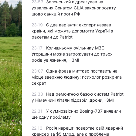
23:53
Зеленський відреагував на
ухвалення Сенатом США законопроєкту
щодо санкцій проти РФ
23:19
Є два варіанти: експерт назвав
країни, які можуть допомогти Україні з
ракетами до Patriot
23:17
Колишньому очільнику МЗС
Угорщини може загрожувати до трьох
років ув'язнення, - ЗМІ
23:07
Одна фраза миттєво поставить на
місце зверхню людину: психолог розкрила
секрет
22:33
Над ремонтною базою систем Patriot
у Німеччині літали підозрілі дрони, -ЗМІ
22:31
У сумнозвісних Boeing-737 виявили
ще одну проблему
22:12
Росія нарешті повертає свій ядерний
крейсер за $5 млрд, але є проблема