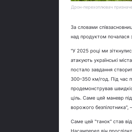
Дрон-перехоплювач призначен
За словами співзасновниц
над продуктом почалася з 
"У 2025 році ми зіткнули
атакують українські міст
постало завдання створи
300–350 км/год. Під час 
продемонстрував швидкіс
ціль. Саме цей маневр пі
ворожого безпілотника", 
Саме цей "танок" став ві
Насамперед він прослідков