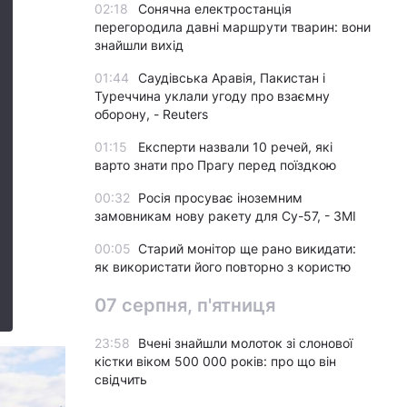
02:18
Сонячна електростанція
перегородила давні маршрути тварин: вони
знайшли вихід
01:44
Саудівська Аравія, Пакистан і
Туреччина уклали угоду про взаємну
оборону, - Reuters
01:15
Експерти назвали 10 речей, які
варто знати про Прагу перед поїздкою
00:32
Росія просуває іноземним
замовникам нову ракету для Су-57, - ЗМІ
00:05
Старий монітор ще рано викидати:
як використати його повторно з користю
07 серпня, п'ятниця
23:58
Вчені знайшли молоток зі слонової
кістки віком 500 000 років: про що він
свідчить