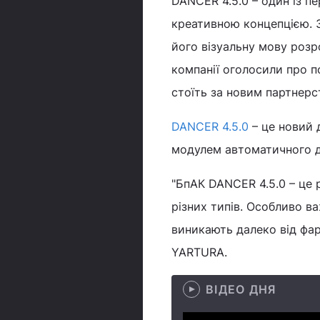
DANCER 4.5.0 – один із п
креативною концепцією. 
його візуальну мову розр
компанії оголосили про п
стоїть за новим партнерс
DANCER 4.5.0
– це новий 
модулем автоматичного до
"БпАК DANCER 4.5.0 – це 
різних типів. Особливо в
виникають далеко від фар
YARTURA.
ВІДЕО ДНЯ