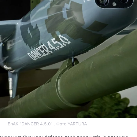
БпАК "DANCER 4.5.0" . Фото YARTURA