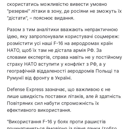
скористатись можливістю вивести умовно
"резервні" літаки в зону, де росіяни не зможуть їх
"дістати", – пояснює видання.
Разом з тим аналітики вважають непрактичною
ідею, яку запропонували користувачі соцмереж:
розмістити усі наші F-16 на аеродромах країн
НАТО, щоб їх там не дістала армія РФ. За
словами експертів, справа навіть не у постійному
страху НАТО вступити у конфлікт з РФ, а у
географічній віддаленості аеродромів Польщі та
Румунії від фронту в Україні.
Defense Express зазначає, що важливою є не
лише швидкість поставки літаків, але й здатність
Повітряних сил набути спроможність їх
ефективного використання.
"Використання F-16 у боях проти рашистів
починатиметься ймовірно із рівня ланки (тобто