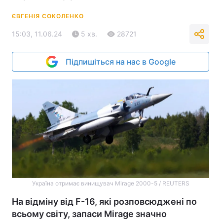
ЄВГЕНІЯ СОКОЛЕНКО
15:03, 11.06.24
5 хв.
28721
Підпишіться на нас в Google
Україна отримає в​​​инищувач Mirage 2000-5 / REUTERS
На відміну від F-16, які розповсюджені по
всьому світу, запаси Mirage значно