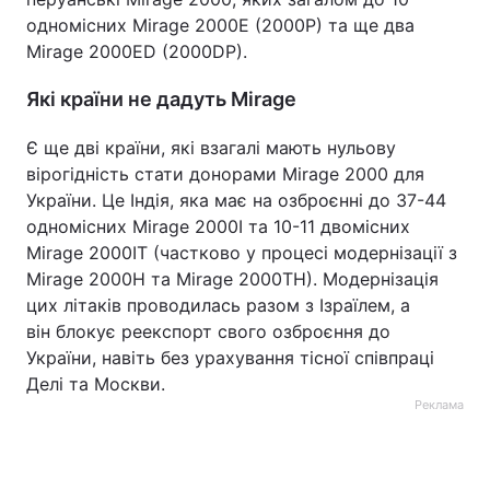
одномісних Mirage 2000E (2000P) та ще два
Mirage 2000ED (2000DP).
Які країни не дадуть Mirage
Є ще дві країни, які взагалі мають нульову
вірогідність стати донорами Mirage 2000 для
України. Це Індія, яка має на озброєнні до 37-44
одномісних Mirage 2000I та 10-11 двомісних
Mirage 2000IT (частково у процесі модернізації з
Mirage 2000H та Mirage 2000TH). Модернізація
цих літаків проводилась разом з Ізраїлем, а
він блокує реекспорт свого озброєння до
України, навіть без урахування тісної співпраці
Делі та Москви.
Реклама