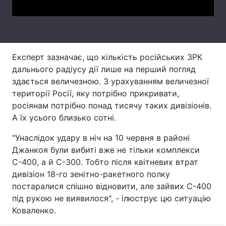
Тема оформлення
Експерт зазначає, що кількість російських ЗРК
дальнього радіусу дії лише на перший погляд
здається величезною. З урахуванням величезної
території Росії, яку потрібно прикривати,
росіянам потрібно понад тисячу таких дивізіонів.
А їх усього близько сотні.
"Унаслідок удару в ніч на 10 червня в районі
Джанкоя були вибиті вже не тільки комплекси
С-400, а й С-300. Тобто після квітневих втрат
дивізіон 18-го зенітно-ракетного полку
постаралися спішно відновити, але зайвих С-400
під рукою не виявилося", - ілюструє цю ситуацію
Коваленко.