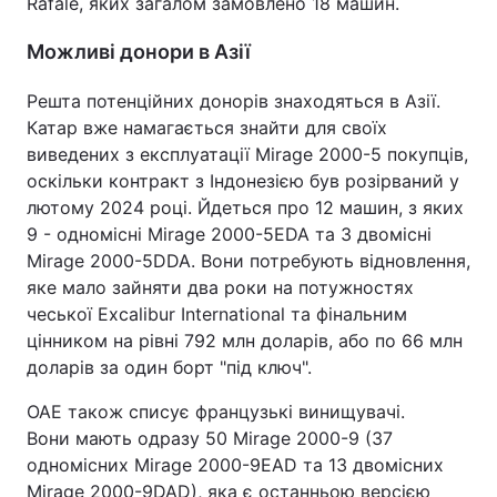
Rafale, яких загалом замовлено 18 машин.
Можливі донори в Азії
Решта потенційних донорів знаходяться в Азії.
Катар вже намагається знайти для своїх
виведених з експлуатації Mirage 2000-5 покупців,
оскільки контракт з Індонезією був розірваний у
лютому 2024 році. Йдеться про 12 машин, з яких
9 - одномісні Mirage 2000-5EDA та 3 двомісні
Mirage 2000-5DDA. Вони потребують відновлення,
яке мало зайняти два роки на потужностях
чеської Excalibur International та фінальним
цінником на рівні 792 млн доларів, або по 66 млн
доларів за один борт "під ключ".
ОАЕ також списує французькі винищувачі.
Вони мають одразу 50 Mirage 2000-9 (37
одномісних Mirage 2000-9EAD та 13 двомісних
Mirage 2000-9DAD), яка є останньою версією