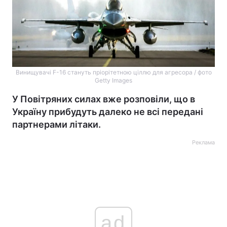
Винищувачі F-16 стануть пріорітетною ціллю для агресора / фото
Getty Images
У Повітряних силах вже розповіли, що в
Україну прибудуть далеко не всі передані
партнерами літаки.
Реклама
ad