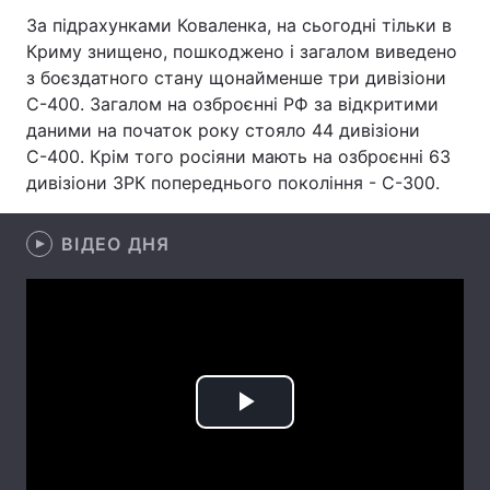
За підрахунками Коваленка, на сьогодні тільки в
Лонгріди
Криму знищено, пошкоджено і загалом виведено
з боєздатного стану щонайменше три дивізіони
С-400. Загалом на озброєнні РФ за відкритими
Відео з Youtube
Статті
даними на початок року стояло 44 дивізіони
Інтерв'ю
Думки
С-400. Крім того росіяни мають на озброєнні 63
дивізіони ЗРК попереднього покоління - С-300.
Архів
Вакансії
ВІДЕО ДНЯ
Контакти
Послуги
Play
Video