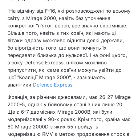
"На відміну від F-16, які розповсюджені по всьому
світу, з Mirage 2000, навіть без уточнення
конкретної "п'ятої" версії, все значно скромніше.
Більше того, навіть з тих країн, які мають ці
літаки одразу можливо відняти деякі держави,
бо вірогідність того, що вони почнуть їх
передавати близька до нульової. І на фоні цього,
з боку Defense Exrepss, цілком можливо
припустити, які саме країни можуть увійти до
цієї "Коаліції Mirage 2000", - зазначають
аналітики
Defence Express
.
Франція, за різними джерелами, має 26-27 Mirage
2000-5, однак у бойовому стані з них лише 20.
Ще є 6-7 двомісних Mirage 2000B, які були
модернізовані у 90-х роках. Крім того, країна має
60 Mirage 2000D з яких 55 пройдуть
модернізацію RMV з метою продовження строків