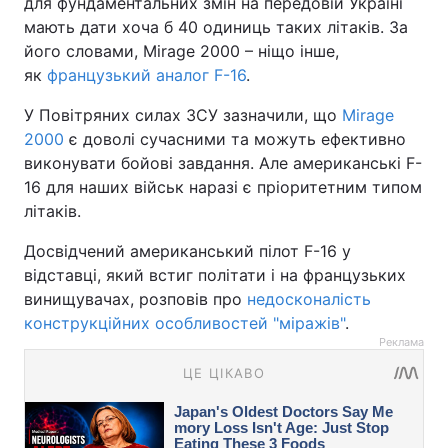
для фундаментальних змін на передовій Україні
мають дати хоча б 40 одиниць таких літаків. За
його словами, Mirage 2000 – ніщо інше,
як
французький аналог F-16
.
У Повітряних силах ЗСУ зазначили, що
Mirage
2000
є доволі сучасними та можуть ефективно
виконувати бойові завдання. Але американські F-
16 для наших військ наразі є пріоритетним типом
літаків.
Досвідчений американський пілот F-16 у
відставці, який встиг політати і на французьких
винищувачах, розповів про
недосконалість
конструкційних особливостей "міражів"
.
Реклама