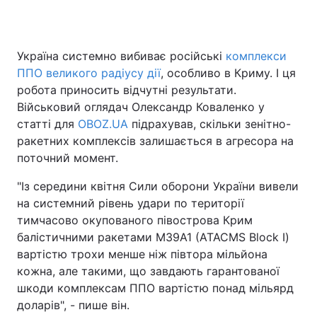
Україна системно вибиває російські
комплекси
Головна
Війна
ППО великого радіусу дії
, особливо в Криму. І ця
робота приносить відчутні результати.
Україна
Політика
Військовий оглядач Олександр Коваленко у
статті для
Економіка
OBOZ.UA
підрахував, скільки зенітно-
Світ
ракетних комплексів залишається в агресора на
Спорт
Наука
поточний момент.
"Із середини квітня Сили оборони України вивели
Техно і зв'язок
Лайт
на системний рівень удари по території
Зброя
Інциденти
тимчасово окупованого півострова Крим
балістичними ракетами M39А1 (ATACMS Block I)
Здоров'я
Туризм
вартістю трохи менше ніж півтора мільйона
кожна, але такими, що завдають гарантованої
Цікавинки
Погода
шкоди комплексам ППО вартістю понад мільярд
доларів", - пише він.
Екологія
Регіони