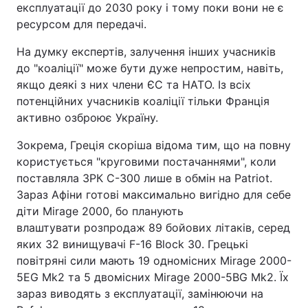
експлуатації до 2030 року і тому поки вони не є
ресурсом для передачі.
На думку експертів, залучення інших учасників
до "коаліції" може бути дуже непростим, навіть,
якщо деякі з них члени ЄС та НАТО. Із всіх
потенційних учасників коаліції тільки Франція
активно озброює Україну.
Зокрема, Греція скоріша відома тим, що на повну
користується "круговими постачаннями", коли
поставляла ЗРК С-300 лише в обмін на Patriot.
Зараз Афіни готові максимально вигідно для себе
діти Mirage 2000, бо планують
влаштувати розпродаж 89 бойових літаків, серед
яких 32 винищувачі F-16 Block 30. Грецькі
повітряні сили мають 19 одномісних Mirage 2000-
5EG Mk2 та 5 двомісних Mirage 2000-5BG Mk2. Їх
зараз виводять з експлуатації, замінюючи на