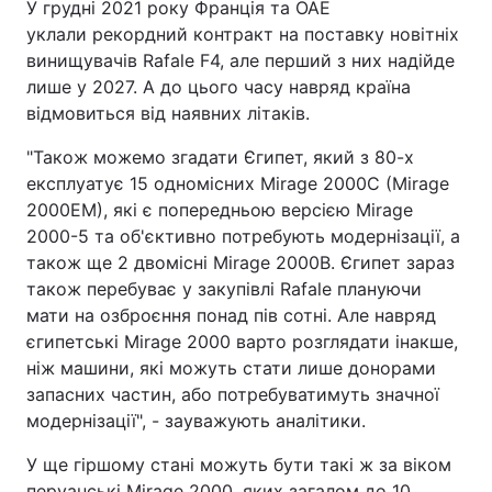
У грудні 2021 року Франція та ОАЕ
уклали рекордний контракт на поставку новітніх
винищувачів Rafale F4, але перший з них надійде
лише у 2027. А до цього часу навряд країна
відмовиться від наявних літаків.
"Також можемо згадати Єгипет, який з 80-х
експлуатує 15 одномісних Mirage 2000C (Mirage
2000EM), які є попередньою версією Mirage
2000-5 та об'єктивно потребують модернізації, а
також ще 2 двомісні Mirage 2000B. Єгипет зараз
також перебуває у закупівлі Rafale плануючи
мати на озброєння понад пів сотні. Але навряд
єгипетські Mirage 2000 варто розглядати інакше,
ніж машини, які можуть стати лише донорами
запасних частин, або потребуватимуть значної
модернізації", - зауважують аналітики.
У ще гіршому стані можуть бути такі ж за віком
перуанські Mirage 2000, яких загалом до 10