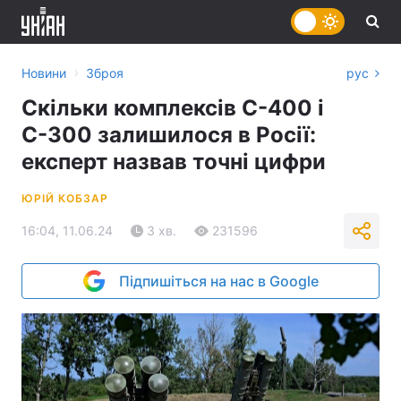
›
Новини
Зброя
рус
Скільки комплексів С-400 і
С-300 залишилося в Росії:
експерт назвав точні цифри
ЮРІЙ КОБЗАР
16:04, 11.06.24
3 хв.
231596
Підпишіться на нас в Google