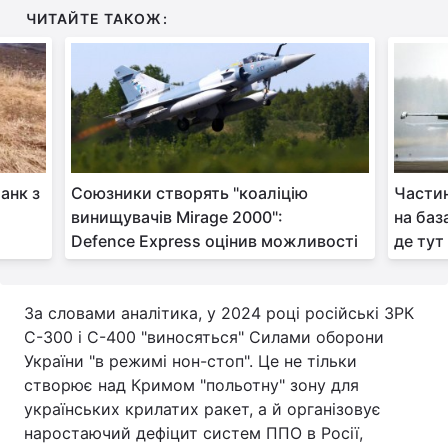
ЧИТАЙТЕ ТАКОЖ:
анк з
Союзники створять "коаліцію
Частин
винищувачів Mirage 2000":
на баз
Defence Express оцінив можливості
де тут
За словами аналітика, у 2024 році російські ЗРК
С-300 і С-400 "виносяться" Силами оборони
України "в режимі нон-стоп". Це не тільки
створює над Кримом "польотну" зону для
українських крилатих ракет, а й організовує
наростаючий дефіцит систем ППО в Росії,