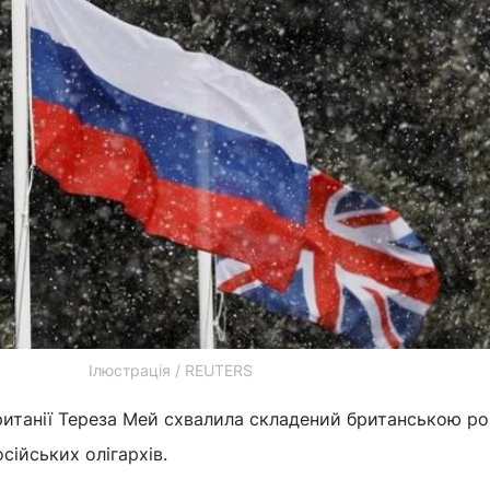
Ілюстрація / REUTERS
ританії Тереза Мей схвалила складений британською р
сійських олігархів.