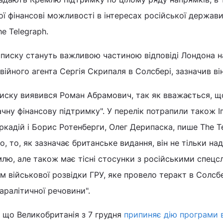
ї фінансові можливості в інтересах російської держави"
e Telegraph.
списку стануть важливою частиною відповіді Лондона н
ійного агента Сергія Скрипаля в Солсбері, зазначив він
иску виявився Роман Абрамович, так як вважається, що
ачну фінансову підтримку". У перелік потрапили також І
ркадій і Борис Ротенберги, Олег Дерипаска, пише The Te
, то, як зазначає британське видання, він не тільки на
лю, але також має тісні стосунки з російськими спецс
ом військової розвідки ГРУ, яке провело теракт в Солсбе
ралітичної речовини".
 що Великобританія з 7 грудня
припиняє дію програми в