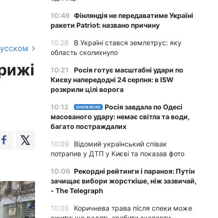
10:49
Фінляндія не передаватиме Україні
ракети Patriot: названо причину
10:28
В Україні стався землетрус: яку
русском
область сколихнуло
арижі
10:21
Росія готує масштабні удари по
Києву напередодні 24 серпня: в ISW
розкрили цілі ворога
10:12
Росія завдала по Одесі
ОНОВЛЕНО
масованого удару: немає світла та води,
багато постраждалих
10:09
Відомий український співак
потрапив у ДТП у Києві та показав фото
10:06
Рекордні рейтинги і параноя: Путін
зачищає вибори жорсткіше, ніж зазвичай,
- The Telegraph
10:05
Коричнева трава після спеки може
ожити: що радять зробити експерти