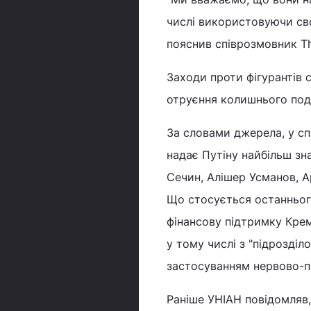
числі використовуючи сво
пояснив співрозмовник Th
Заходи проти фігурантів 
отруєння колишнього подв
За словами джерела, у сп
надає Путіну найбільш зн
Сечин, Алішер Усманов, А
Що стосується останнього
фінансову підтримку Крем
у тому числі з "підрозділ
застосуванням нервово-па
Раніше УНІАН повідомляв,