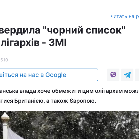
читать на 
твердила "чорний список"
лігархів - ЗМІ
7510
іться на нас в Google
танська влада хоче обмежити цим олігархам мож
атися Британією, а також Європою.