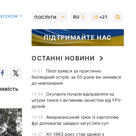
русском
RU
+21
ПОСЛУГИ
ПІДТРИМАЙТЕ НАС
ОСТАННІ НОВИНИ
14:51
Пілот взявся за практично
безлюдний острів: за 50 років він змінився
до невпізнання
ливість
14:44
Окупанти почали відправляти на
штурм танки з активним захистом від FPV-
дронів
14:38
Американський трюк із картоплею
фрі допомагає швидко загустити суп
14:27
Хіт 1983 року став однією з