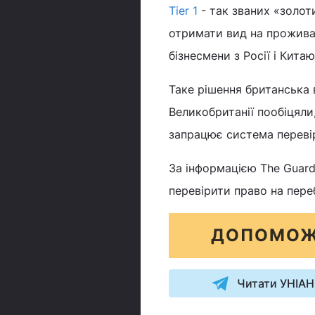
Tier 1
- так званих «золот
отримати вид на проживан
бізнесмени з Росії і Китаю
Таке рішення британська 
Великобританії пообіцяли,
запрацює система переві
За інформацією The Guard
перевірити право на переб
ДОПОМОЖ
Читати УНІАН