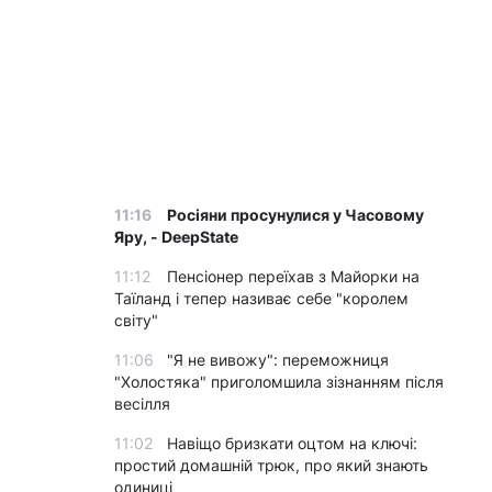
11:16
Росіяни просунулися у Часовому
Яру, - DeepState
11:12
Пенсіонер переїхав з Майорки на
Таїланд і тепер називає себе "королем
світу"
11:06
"Я не вивожу": переможниця
"Холостяка" приголомшила зізнанням після
весілля
11:02
Навіщо бризкати оцтом на ключі:
простий домашній трюк, про який знають
одиниці