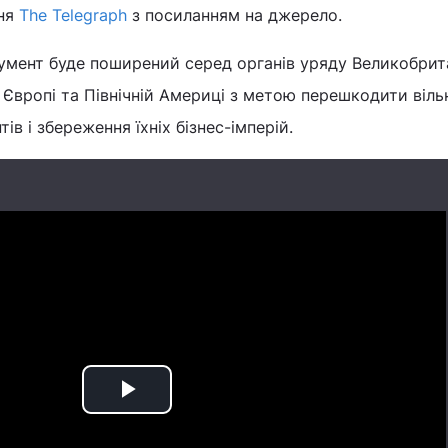
ння
The Telegraph
з посиланням на джерело.
умент буде поширений серед органів уряду Великобрита
 Європі та Північній Америці з метою перешкодити віл
ів і збереження їхніх бізнес-імперій.
Play