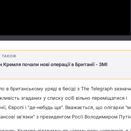
Video
Е ТАКОЖ
 Кремля почали нові операції в Британії - ЗМІ
 в британському уряді в бесіді з The Telegraph зазнач
ивість згаданих у списку осіб вільно переміщатися і
ії, Європі і "де-небудь ще". Вважається, що олігархи "
інансові зв'язки" з президентом Росії Володимиром Путі
адають Кремлю підтримку по цілому ряду напрямків, в