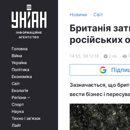
›
Новини
Світ
Британія за
ІНФОРМАЦІЙНЕ
російських о
АГЕНТСТВО
Головна
Війна
14:55, 08.12.18
2 хв.
Україна
Підпиш
Політика
Економіка
Світ
Зазначається, що бри
Екологія
вести бізнес і пересув
Регіони
Спорт
Наука
Техно і зв'язок
Лайт