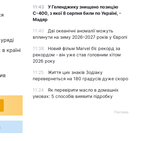
11:43
У Геленджику знищено позицію
С-400, з якої 8 серпня били по Україні, -
ся
Мадяр
11:40
Дві океанічні аномалії можуть
вплинути на зиму 2026–2027 років у Європі
 уряді
11:38
Новий фільм Marvel б’є рекорд за
 в країні
рекордом - він уже став головним хітом
2026 року
11:25
Життя цих знаків Зодіаку
шив
перевернеться на 180 градусів дуже скоро
11:24
Як перевірити масло в домашніх
умовах: 5 способів виявити підробку
Реклама
s