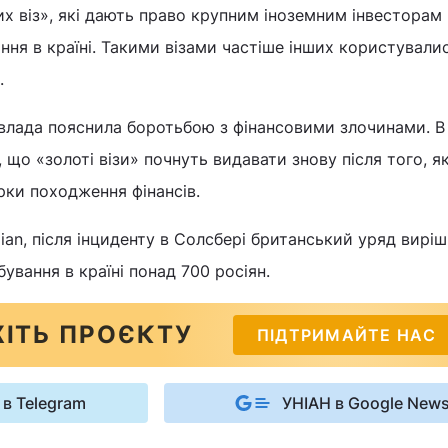
их віз», які дають право крупним іноземним інвесторам
ня в країні. Такими візами частіше інших користували
.
влада пояснила боротьбою з фінансовими злочинами. В
 що «золоті візи» почнуть видавати знову після того, як
рки походження фінансів.
ian, після інциденту в Солсбері британський уряд вирі
ування в країні понад 700 росіян.
ІТЬ ПРОЄКТУ
ПІДТРИМАЙТЕ НАС
 в Telegram
УНІАН в Google New