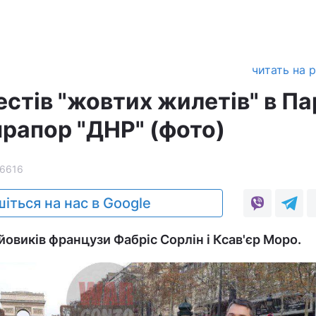
читать на 
естів "жовтих жилетів" в П
прапор "ДНР" (фото)
16616
іться на нас в Google
йовиків французи Фабріс Сорлін і Ксав'єр Моро.