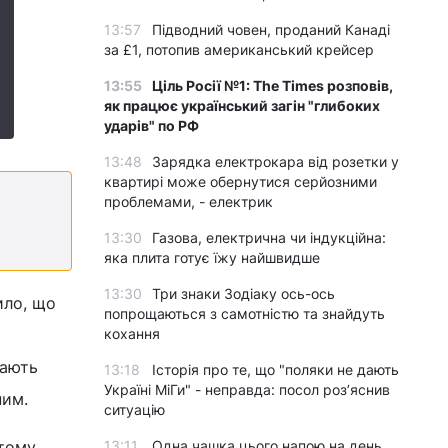
13:57
Підводний човен, проданий Канаді
за £1, потопив американський крейсер
13:55
Ціль Росії №1: The Times розповів,
як працює український загін "глибоких
ударів" по РФ
13:48
Зарядка електрокара від розетки у
квартирі може обернутися серйозними
проблемами, - електрик
13:30
Газова, електрична чи індукційна:
яка плита готує їжу найшвидше
13:30
Три знаки Зодіаку ось-ось
ило, що
попрощаються з самотністю та знайдуть
кохання
мають
13:18
Історія про те, що "поляки не дають
Україні МіГи" - неправда: посол роз’яснив
ним.
ситуацію
 тому
13:11
Одна чашка цього напою на день