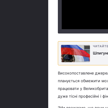
ЧИТАЙТ
Шпигуни
Високопоставлене джерело
планується обмежити можл
працювати у Великобритан
дуже тісні професійні і ф
"Ми вважаємо, що вони н