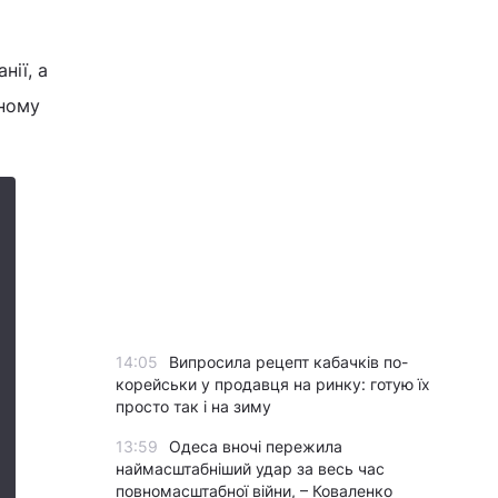
нії, а
ьному
14:05
Випросила рецепт кабачків по-
корейськи у продавця на ринку: готую їх
просто так і на зиму
13:59
Одеса вночі пережила
наймасштабніший удар за весь час
повномасштабної війни, – Коваленко