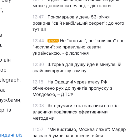
може допомогти печінці, - дієтологи
, -
12:47
Пономарьов у день 53-річчя
розкрив "свій найбільший секрет": до чого
тут ШІ
а
12:44
Не "костилі", не "коляска" і не
УНІАН
.
"носилки": як правильно казати
українською, - філологиня
 він
12:30
Шторка для душу йде в минуле: їй
гор
знайшли зручнішу заміну
legraph.
12:18
На Одещині через атаку РФ
обмежено рух до пунктів пропуску з
дає
Молдовою, – ДПСУ
лужбами,
12:08
Як відучити кота залазити на стіл:
рі із
власники поділилися ефективними
методами
11:57
"Ми вистоїмо, Москва ляже": Мадяр
идачі віз
назвав 5 умов завершення війни