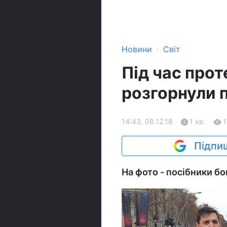
›
Новини
Світ
Під час прот
розгорнули 
14:43, 08.12.18
1 хв.
Підпиш
На фото - посібники бо