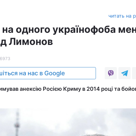
читать на 
о на одного українофоба ме
рд Лимонов
16973
іться на нас в Google
мував анексію Росією Криму в 2014 році та бойо