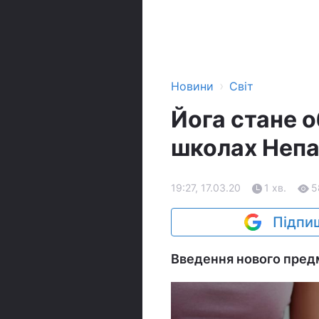
›
Новини
Світ
Йога стане 
школах Неп
19:27, 17.03.20
1 хв.
5
Підпиш
Введення нового пред