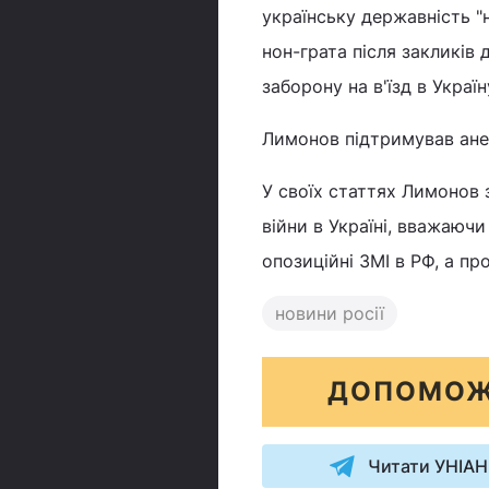
українську державність "
нон-грата після закликів 
заборону на в'їзд в Украї
Лимонов підтримував анек
У своїх статтях Лимонов 
війни в Україні, вважаючи
опозиційні ЗМІ в РФ, а пр
новини росії
ДОПОМОЖ
Читати УНІАН