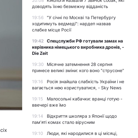
20:08
Кінологи назвали 7 звичок собак, які
доводять їхню безмежну відданість
19:56
"У січні по Москві та Петербургу
ходитимуть ведмеді": нардеп назвав
слабке місце Росії
19:42
Спецслужби РФ готували замах на
керівника німецького виробника дронів, -
Die Zeit
19:30
Місячне затемнення 28 серпня
принесе великі зміни: кого воно "струсоне"
19:16
Росія знайшла слабкість України і не
вагається нею користуватися, - Sky News
19:15
Малосольні кабачки: вранці готую -
ввечері вже їмо
19:14
Відкриття школяра з Японії щодо
пам’яті комах стало вірусним
сіх
19:10
Люди, які народилися в ці місяці,