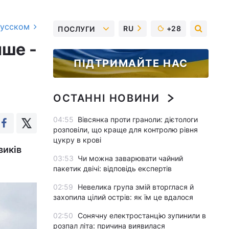
русском
RU
+28
ПОСЛУГИ
нше -
ПІДТРИМАЙТЕ НАС
ОСТАННІ НОВИНИ
04:55
Вівсянка проти граноли: дієтологи
розповіли, що краще для контролю рівня
цукру в крові
виків
03:53
Чи можна заварювати чайний
пакетик двічі: відповідь експертів
02:59
Невелика група змій вторглася й
захопила цілий острів: як їм це вдалося
02:50
Сонячну електростанцію зупинили в
розпал літа: причина виявилася