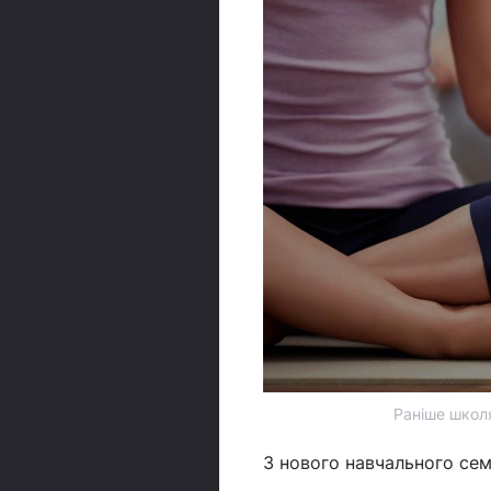
Раніше школя
З нового навчального семе