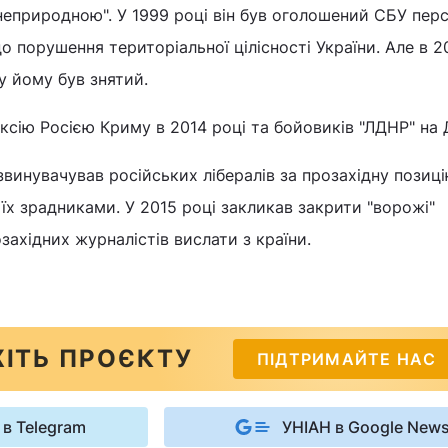
неприродною". У 1999 році він був оголошений СБУ пер
до порушення територіальної цілісності України. Але в 2
ну йому був знятий.
сію Росією Криму в 2014 році та бойовиків "ЛДНР" на 
звинувачував російських лібералів за прозахідну позиц
 їх зрадниками. У 2015 році закликав закрити "ворожі"
озахідних журналістів вислати з країни.
ІТЬ ПРОЄКТУ
ПІДТРИМАЙТЕ НАС
 в Telegram
УНІАН в Google New