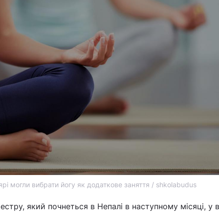
рі могли вибрати йогу як додаткове заняття / shkolabudus
стру, який почнеться в Непалі в наступному місяці, у в