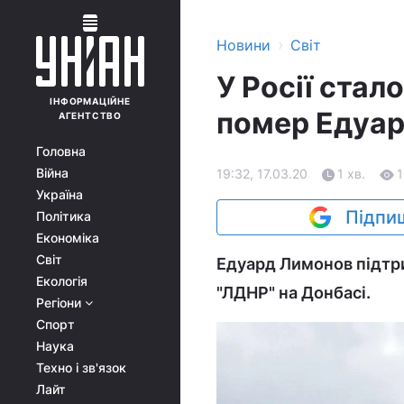
›
Новини
Світ
У Росії стал
ІНФОРМАЦІЙНЕ
помер Едуа
АГЕНТСТВО
Головна
Війна
19:32, 17.03.20
1 хв.
Україна
Підпиш
Політика
Економіка
Світ
Едуард Лимонов підтри
Екологія
"ЛДНР" на Донбасі.
Регіони
Спорт
Наука
Техно і зв'язок
Лайт