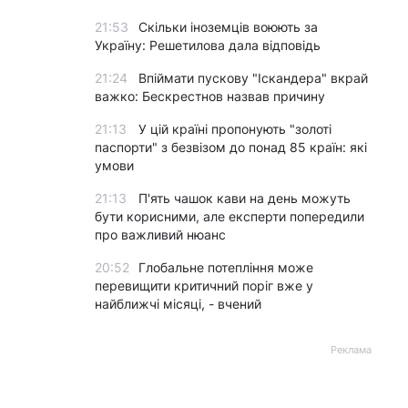
21:53
Скільки іноземців воюють за
Україну: Решетилова дала відповідь
21:24
Впіймати пускову "Іскандера" вкрай
важко: Бескрестнов назвав причину
21:13
У цій країні пропонують "золоті
паспорти" з безвізом до понад 85 країн: які
умови
21:13
П'ять чашок кави на день можуть
бути корисними, але експерти попередили
про важливий нюанс
20:52
Глобальне потепління може
перевищити критичний поріг вже у
найближчі місяці, - вчений
Реклама