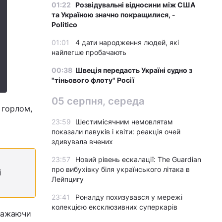
01:22
Розвідувальні відносини між США
та Україною значно покращилися, -
Politico
01:01
4 дати народження людей, які
найлегше пробачають
00:38
Швеція передасть Україні судно з
"тіньового флоту" Росії
05 серпня, середа
 горлом,
23:59
Шестимісячним немовлятам
показали павуків і квіти: реакція очей
здивувала вчених
23:57
Новий рівень ескалації: The Guardian
про вибухівку біля українського літака в
і
Лейпцигу
23:41
Роналду похизувався у мережі
колекцією ексклюзивних суперкарів
вважаючи