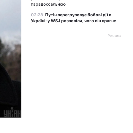
парадоксальною
02:28
Путін перегруповує бойові дії в
Україні: у WSJ розповіли, чого він прагне
Реклама