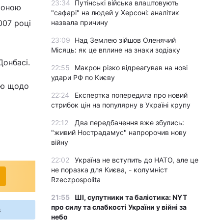
23:34
Путінські війська влаштовують
соною
"сафарі" на людей у Херсоні: аналітик
назвала причину
007 році
23:09
Над Землею зійшов Оленячий
Місяць: як це вплине на знаки зодіаку
Донбасі.
22:55
Макрон різко відреагував на нові
удари РФ по Києву
ію щодо
22:24
Експертка попередила про новий
стрибок цін на популярну в Україні крупу
22:12
Два передбачення вже збулись:
"живий Нострадамус" напророчив нову
війну
22:02
Україна не вступить до НАТО, але це
не поразка для Києва, - колумніст
Rzeczpospolita
21:55
ШІ, супутники та балістика: NYT
про силу та слабкості України у війні за
s
небо