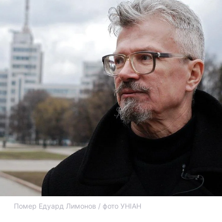
Помер Едуард Лимонов / фото УНІАН