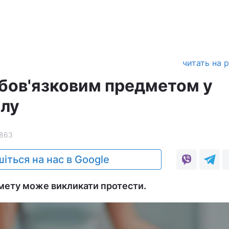
читать на 
обов'язковим предметом у
алу
863
іться на нас в Google
мету може викликати протести.