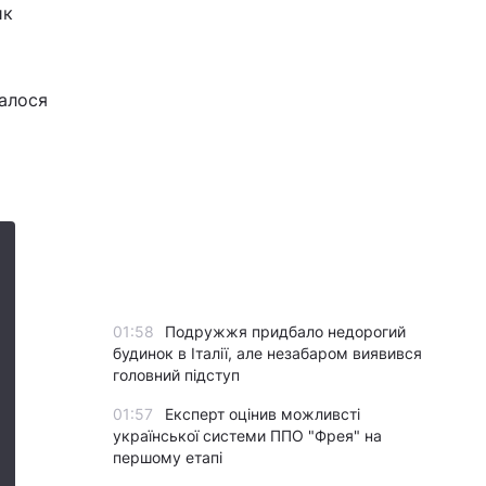
ик
алося
01:58
Подружжя придбало недорогий
будинок в Італії, але незабаром виявився
головний підступ
01:57
Експерт оцінив можливсті
української системи ППО "Фрея" на
першому етапі