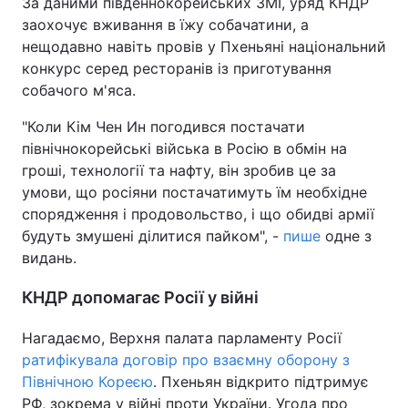
За даними південнокорейських ЗМІ, уряд КНДР
заохочує вживання в їжу собачатини, а
нещодавно навіть провів у Пхеньяні національний
конкурс серед ресторанів із приготування
собачого м'яса.
"Коли Кім Чен Ин погодився постачати
північнокорейські війська в Росію в обмін на
гроші, технології та нафту, він зробив це за
умови, що росіяни постачатимуть їм необхідне
спорядження і продовольство, і що обидві армії
будуть змушені ділитися пайком", -
пише
одне з
видань.
КНДР допомагає Росії у війні
Нагадаємо, Верхня палата парламенту Росії
ратифікувала договір про взаємну оборону з
Північною Кореєю
. Пхеньян відкрито підтримує
РФ, зокрема у війні проти України. Угода про