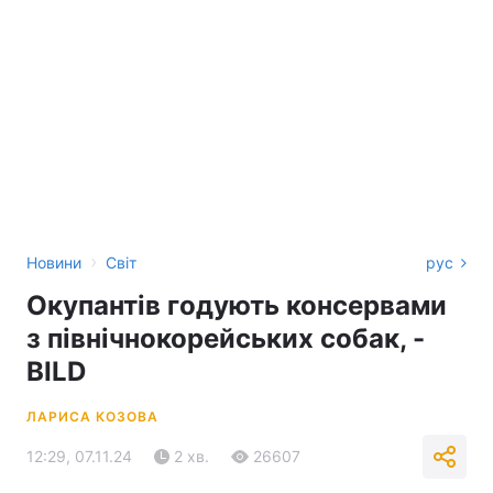
›
Новини
Світ
рус
Окупантів годують консервами
з північнокорейських собак, -
BILD
ЛАРИСА КОЗОВА
12:29, 07.11.24
2 хв.
26607