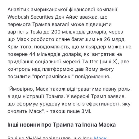
Аналітик американської фінансової компанії
Wedbush Securities Ден Айвс вважає, що
перемога Трампа взагалі може підвищити
вартість Tesla до 200 мільярдів доларів, через
що Маск особисто стане багатшим на 26 млрд.
Крім того, повідомляють, що мільярдер може і не
поверне 44 мільярдів доларів, які витратив на
придбання соціальної мережі Twitter (нині X), але
контроль над платформою дав йому змогу
посилити "протрампівські" повідомлення.
"Ймовірно, Маск також відіграватиме певну роль
в адміністрації Трампа. У вересні Трамп заявив,
що сформує урядову комісію з ефективності, яку
очолить Маск", - також пише ЗМІ.
Інші новини про Трампа та Ілона Маска
Раніше УНІАН повідомляв, що Ілон
Маск