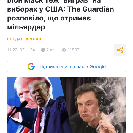
Ілон Маск теж "виграв" на
виборах у США: The Guardian
розповіло, що отримає
мільярдер
БОГДАН ФРОЛОВ
11:22, 07.11.24
2 хв.
11897
Підпишіться на нас в Google