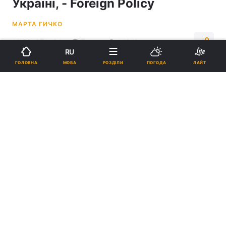
Україні, - Foreign Policy
МАРТА ГИЧКО
10:59, 07.11.24
5 хв.
14316
RU
МОВА
ГОЛОВНА
РОЗДІЛИ
ПОГОДА
ЛАЙТ
Підпишіться на нас в Google
Трампу не можна допустити програшу України, - ЗМІ / фото
ua.depositphotos.com
Перемога диктатора Володимира Путіна