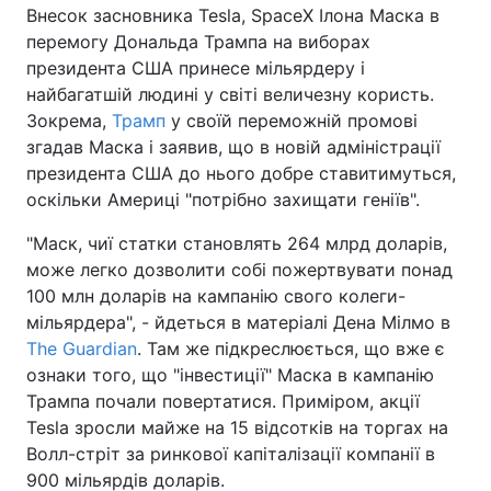
Внесок засновника Tesla, SpaceX Ілона Маска в
перемогу Дональда Трампа на виборах
президента США принесе мільярдеру і
найбагатшій людині у світі величезну користь.
Зокрема,
Трамп
у своїй переможній промові
згадав Маска і заявив, що в новій адміністрації
президента США до нього добре ставитимуться,
оскільки Америці "потрібно захищати геніїв".
"Маск, чиї статки становлять 264 млрд доларів,
може легко дозволити собі пожертвувати понад
100 млн доларів на кампанію свого колеги-
мільярдера", - йдеться в матеріалі Дена Мілмо в
The Guardian
. Там же підкреслюється, що вже є
ознаки того, що "інвестиції" Маска в кампанію
Трампа почали повертатися. Приміром, акції
Tesla зросли майже на 15 відсотків на торгах на
Волл-стріт за ринкової капіталізації компанії в
900 мільярдів доларів.