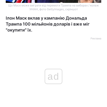
Що Маск може виграти від перемоги Трампа на виборах / колаж
УНІАН, фото GettyImages, скріншот
Ілон Маск вклав у кампанію Дональда
Трампа 100 мільйонів доларів і вже міг
"окупити" їх.
Реклама
ad