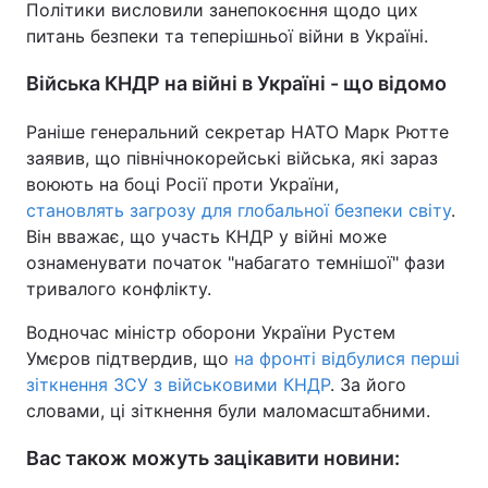
Політики висловили занепокоєння щодо цих
питань безпеки та теперішньої війни в Україні.
Тема оформлення
Війська КНДР на війні в Україні - що відомо
Раніше генеральний секретар НАТО Марк Рютте
заявив, що північнокорейські війська, які зараз
воюють на боці Росії проти України,
становлять загрозу для глобальної безпеки світу
.
Він вважає, що участь КНДР у війні може
ознаменувати початок "набагато темнішої" фази
тривалого конфлікту.
Водночас міністр оборони України Рустем
Умєров підтвердив, що
на фронті відбулися перші
зіткнення ЗСУ з військовими КНДР
. За його
словами, ці зіткнення були маломасштабними.
Вас також можуть зацікавити новини: