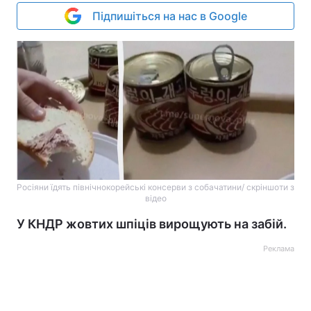
Підпишіться на нас в Google
Росіяни їдять північнокорейські консерви з собачатини/ скріншоти з
відео
У КНДР жовтих шпіців вирощують на забій.
Реклама