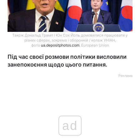
Також Дональд Трамп і Юн Сок Йоль домовилися працювати у
різних сферах, зокрема і оборонній / колаж УНІАН,
фото
ua.depositphotos.com
, European Union
Під час своєї розмови політики висловили
занепокоєння щодо цього питання.
Реклама
ad