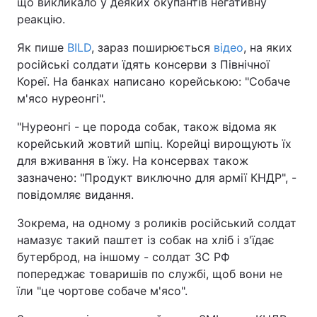
що викликало у деяких окупантів негативну
реакцію.
Як пише
BILD
, зараз поширюється
відео
, на яких
російські солдати їдять консерви з Північної
Кореї. На банках написано корейською: "Собаче
м'ясо нуреонгі".
"Нуреонгі - це порода собак, також відома як
корейський жовтий шпіц. Корейці вирощують їх
для вживання в їжу. На консервах також
зазначено: "Продукт виключно для армії КНДР", -
повідомляє видання.
Зокрема, на одному з роликів російський солдат
намазує такий паштет із собак на хліб і з'їдає
бутерброд, на іншому - солдат ЗС РФ
попереджає товаришів по службі, щоб вони не
їли "це чортове собаче м'ясо".