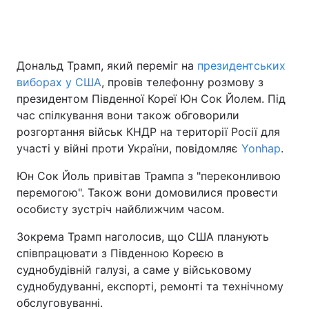
Головна
Війна
Дональд Трамп, який переміг на
президентських
виборах у США
, провів телефонну розмову з
Україна
Політика
президентом Південної Кореї Юн Сок Йолем. Під
час спілкування вони також обговорили
Економіка
Світ
розгортання військ КНДР на території Росії для
участі у війні проти України, повідомляє
Yonhap
.
Спорт
Наука
Юн Сок Йоль привітав Трампа з "переконливою
Техно і зв'язок
Лайт
перемогою". Також вони домовилися провести
особисту зустріч найближчим часом.
Зброя
Інциденти
Зокрема Трамп наголосив, що США планують
Здоров'я
Туризм
співпрацювати з Південною Кореєю в
суднобудівній галузі, а саме у військовому
Цікавинки
Погода
суднобудуванні, експорті, ремонті та технічному
обслуговуванні.
Екологія
Регіони