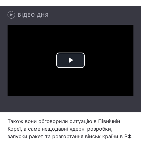
Лонгріди
ВІДЕО ДНЯ
Відео з Youtube
Статті
Інтерв'ю
Думки
Архів
Вакансії
Play
Контакти
Video
Послуги
Також вони обговорили ситуацію в Північній
Кореї, а саме нещодавні ядерні розробки,
запуски ракет та розгортання військ країни в РФ.