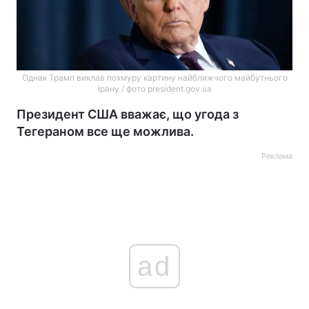
Однак Трамп виклав похмуру картину найближчого майбутнього
Ірану / фото president.gov.ua
Президент США вважає, що угода з
Тегераном все ще можлива.
Реклама
ad