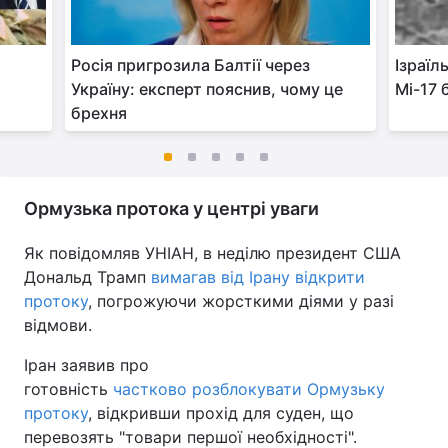
Росія пригрозила Балтії через
Ізраїл
Україну: експерт пояснив, чому це
Мі-17 
брехня
Ормузька протока у центрі уваги
Як повідомляв УНІАН, в неділю президент США
Дональд Трамп
вимагав від Ірану відкрити
протоку
, погрожуючи жорсткими діями у разі
відмови.
Іран заявив про
готовність
частково розблокувати Ормузьку
протоку
, відкривши прохід для суден, що
перевозять "товари першої необхідності".