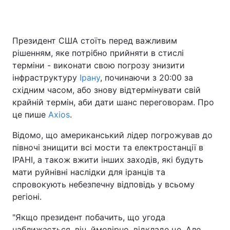
Президент США стоїть перед важливим
Головна
Війна
рішенням, яке потрібно прийняти в стислі
терміни - виконати свою погрозу знизити
Україна
Політика
інфраструктуру
Ірану
, починаючи з 20:00 за
східним часом, або знову відтермінувати свій
Економіка
Світ
крайній термін, аби дати шанс переговорам. Про
Спорт
Наука
це пише
Axios
.
Відомо, що американський лідер погрожував до
Техно і зв'язок
Лайт
півночі знищити всі мости та електростанції в
Зброя
Інциденти
ІРАНІ, а також вжити інших заходів, які будуть
мати руйнівні наслідки для іранців та
Здоров'я
Туризм
спровокують небезпечну відповідь у всьому
регіоні.
Цікавинки
Погода
"Якщо президент побачить, що угода
Екологія
Регіони
наближається, він, ймовірно, відкладе це. Але