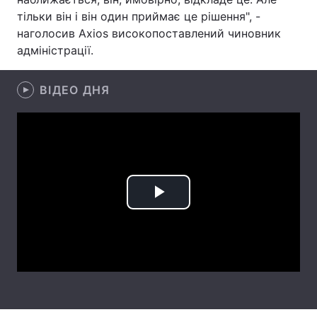
тільки він і він один приймає це рішення", -
Лонгріди
наголосив Axios високопоставлений чиновник
адміністрації.
Відео з Youtube
Статті
ВІДЕО ДНЯ
Інтерв'ю
Думки
Архів
Вакансії
Контакти
Послуги
Play
Video