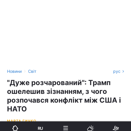
›
Новини
Світ
рус
"Дуже розчарований": Трамп
ошелешив зізнанням, з чого
розпочався конфлікт між США і
НАТО
МАРТА ГИЧКО
RU