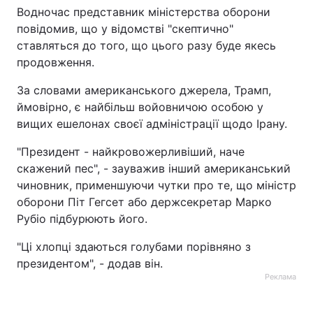
Водночас представник міністерства оборони
Тема оформлення
повідомив, що у відомстві "скептично"
ставляться до того, що цього разу буде якесь
продовження.
За словами американського джерела, Трамп,
ймовірно, є найбільш войовничою особою у
вищих ешелонах своєї адміністрації щодо Ірану.
"Президент - найкровожерливіший, наче
скажений пес", - зауважив інший американський
чиновник, применшуючи чутки про те, що міністр
оборони Піт Гегсет або держсекретар Марко
Рубіо підбурюють його.
"Ці хлопці здаються голубами порівняно з
президентом", - додав він.
Реклама