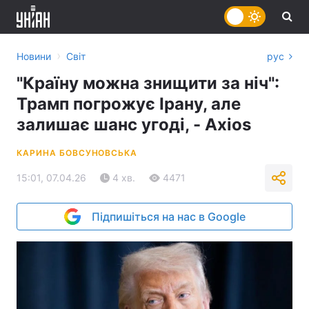
›
Новини
Світ
рус
"Країну можна знищити за ніч":
Трамп погрожує Ірану, але
залишає шанс угоді, - Axios
КАРИНА БОВСУНОВСЬКА
15:01, 07.04.26
4 хв.
4471
Підпишіться на нас в Google