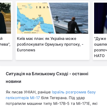
ий
Київ має план: як Україна може
"Дуже 
лева",
розблокувати Ормузьку протоку, -
ошелеш
Euronews
розпоч
НАТО
Ситуація на Близькому Сході - останні
новини
Як писав УНІАН, раніше
Ізраїль розгромив базу
гелікоптерів Мі-17
біля Тегерана. Під удар
потрапили машини типу Мі-17В-5 та Мі-171Е, які