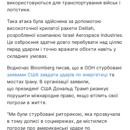
використовуються для транспортування військ і
логістики.
Така атака була здійснена за допомогою
високоточної крилатої ракети Delilah,
розробленої компанією Israel Aerospace Industries.
Це озброєння здатне довго перебувати над ціллю
перед ударом і точно вражати об’єкти навіть у
складних умовах.
Водночас Bloomberg писав, що в ООН стурбовані
заявами США завдати ударів по енергетиці
та
мостах Ірану. В організації заявили,
що президент США Дональд Трамп ризикує
порушити міжнародне право, якщо втілить свої
погрози в життя.
"Ми були стурбовані риторикою, яка прозвучала
в тому дописі в соцмережах, де містилися
погрози про американські удари по