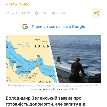
МАРТА ГИЧКО
14:22, 07.04.26
3 хв.
2398
Підпишіться на нас в Google
Як Україна може розблокувати Ормузьку протоку / Колаж УНІАН,
фото
ua.depositphotos.com
, УНІАН
Володимир Зеленський заявив про
готовність допомогти, але запиту від