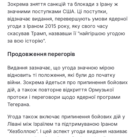
Зокрема зняття санкцій та блокади з Ірану ж
значними поступками США. Ці поступки,
відзначає видання, перевершують умови ядерної
угоди з Іраном 2015 року, яку свого часу
скасував Трамп, назвавши її "найгіршою угодою
за всю історію".
Продовження перегорів
Видання зазначає, що угода значною мірою
відновить ті положення, які були до початку
війни. Зокрема йдеться про припинення бойових
дій, а також повторне відкриття Ормузької
протоки і переговори щодо ядерної програми
Тегерана.
Угода також включає припинення бойових дій у
Лівані між Ізраїлем та підтримуваною Іраном
"Хезболлою". І цей аспект угоди видання називає