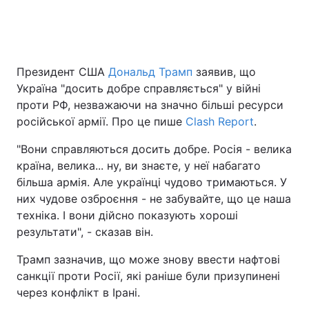
Головна
Війна
Президент США
Дональд Трамп
заявив, що
Україна "досить добре справляється" у війні
Україна
Політика
проти РФ, незважаючи на значно більші ресурси
Економіка
Світ
російської армії. Про це пише
Clash Report
.
"Вони справляються досить добре. Росія - велика
Спорт
Наука
країна, велика... ну, ви знаєте, у неї набагато
Техно і зв'язок
Лайт
більша армія. Але українці чудово тримаються. У
них чудове озброєння - не забувайте, що це наша
Зброя
Інциденти
техніка. І вони дійсно показують хороші
результати", - сказав він.
Здоров'я
Туризм
Трамп зазначив, що може знову ввести нафтові
Цікавинки
Погода
санкції проти Росії, які раніше були призупинені
через конфлікт в Ірані.
Екологія
Регіони