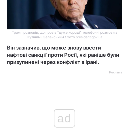
Трамп розповів, що провів "дуже хороші" телефонні розмови з
Путіним і Зеленським / фото president.gov.ua
Він зазначив, що може знову ввести
нафтові санкції проти Росії, які раніше були
призупинені через конфлікт в Ірані.
Реклама
ad