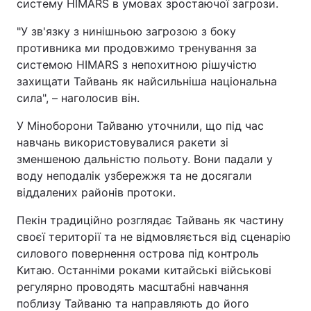
систему HIMARS в умовах зростаючої загрози.
"У зв'язку з нинішньою загрозою з боку
противника ми продовжимо тренування за
системою HIMARS з непохитною рішучістю
захищати Тайвань як найсильніша національна
сила", – наголосив він.
У Міноборони Тайваню уточнили, що під час
навчань використовувалися ракети зі
зменшеною дальністю польоту. Вони падали у
воду неподалік узбережжя та не досягали
віддалених районів протоки.
Пекін традиційно розглядає Тайвань як частину
своєї території та не відмовляється від сценарію
силового повернення острова під контроль
Китаю. Останніми роками китайські військові
регулярно проводять масштабні навчання
поблизу Тайваню та направляють до його