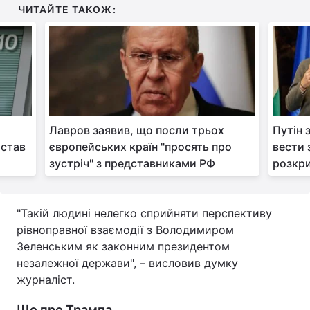
ЧИТАЙТЕ ТАКОЖ:
Лавров заявив, що посли трьох
Путін 
 став
європейських країн "просять про
вести 
зустріч" з представниками РФ
розкр
"Такій людині нелегко сприйняти перспективу
рівноправної взаємодії з Володимиром
Зеленським як законним президентом
незалежної держави", – висловив думку
журналіст.
Що про Трампа