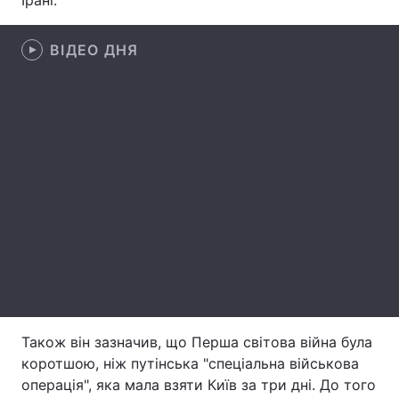
Ірані.
Лонгріди
ВІДЕО ДНЯ
Відео з Youtube
Статті
Інтерв'ю
Думки
Архів
Вакансії
Контакти
Послуги
Також він зазначив, що Перша світова війна була
коротшою, ніж путінська "спеціальна військова
операція", яка мала взяти Київ за три дні. До того