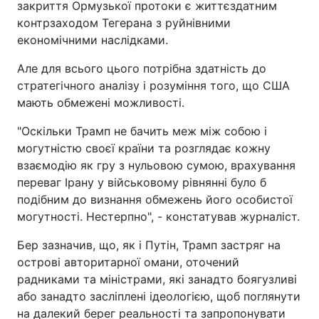
закриття Ормузької протоки є життєздатним
контрзаходом Тегерана з руйнівними
економічними наслідками.
Але для всього цього потрібна здатність до
стратегічного аналізу і розуміння того, що США
мають обмежені можливості.
"Оскільки Трамп не бачить меж між собою і
могутністю своєї країни та розглядає кожну
взаємодію як гру з нульовою сумою, врахування
переваг Ірану у військовому рівнянні було б
подібним до визнання обмежень його особистої
могутності. Нестерпно", - констатував журналіст.
Бер зазначив, що, як і Путін, Трамп застряг на
острові авторитарної омани, оточений
радниками та міністрами, які занадто боягузливі
або занадто засліплені ідеологією, щоб поглянути
на далекий берег реальності та запропонувати