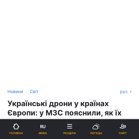
›
Новини
Світ
рус
Українські дрони у країнах
Європи: у МЗС пояснили, як їх
туди заносить
RU
МОВА
ГОЛОВНА
РОЗДІЛИ
ПОГОДА
ЛАЙТ
ВІТАЛІЙ САЄНКО