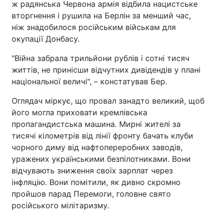
ж радянська Червона армія відбила нацистське
вторгнення і рушила на Берлін за менший час,
Тема оформлення
ніж знадобилося російським військам для
окупації Донбасу.
"Війна забрала трильйони рублів і сотні тисяч
життів, не принісши відчутних дивідендів у плані
національної величі", – констатував Бер.
Оглядач міркує, що провал занадто великий, щоб
його могла приховати кремлівська
пропагандистська машина. Мирні жителі за
тисячі кілометрів від лінії фронту бачать клуби
чорного диму від нафтопереробних заводів,
уражених українськими безпілотниками. Вони
відчувають зниження своїх зарплат через
інфляцію. Вони помітили, як дивно скромно
пройшов парад Перемоги, головне свято
російського мілітаризму.