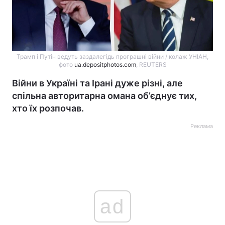
Трамп і Путін ведуть заздалегідь програшні війни / колаж УНІАН,
фото
ua.depositphotos.com
, REUTERS
Війни в Україні та Ірані дуже різні, але
спільна авторитарна омана об’єднує тих,
хто їх розпочав.
Реклама
ad