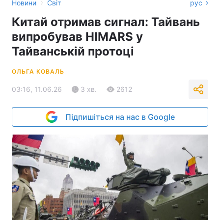
›
Новини
Світ
рус
Китай отримав сигнал: Тайвань
випробував HIMARS у
Тайванській протоці
ОЛЬГА КОВАЛЬ
03:16, 11.06.26
3 хв.
2612
Підпишіться на нас в Google