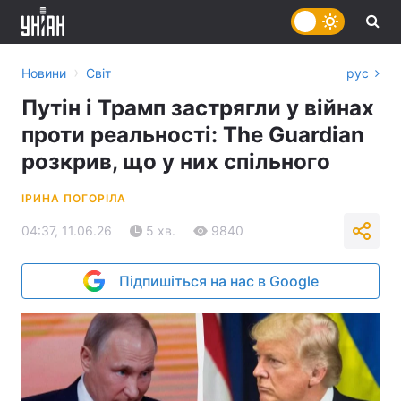
›
Новини
Світ
рус
Путін і Трамп застрягли у війнах
проти реальності: The Guardian
розкрив, що у них спільного
ІРИНА ПОГОРІЛА
04:37, 11.06.26
5 хв.
9840
Підпишіться на нас в Google