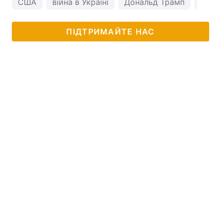
США
війна в Україні
Дональд Трамп
Воло
ПІДТРИМАЙТЕ НАС