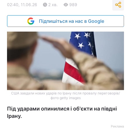
02:40, 11.06.26
2 хв.
989
Підпишіться на нас в Google
США завдали нових ударів по Ірану після провалу переговорів/
фото getty images
Під ударами опинилися і об'єкти на півдні
Ірану.
Реклама