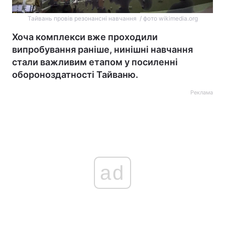
Тайвань провів резонансні навчання / фото wikimedia.org
Хоча комплекси вже проходили
випробування раніше, нинішні навчання
стали важливим етапом у посиленні
обороноздатності Тайваню.
Реклама
ad