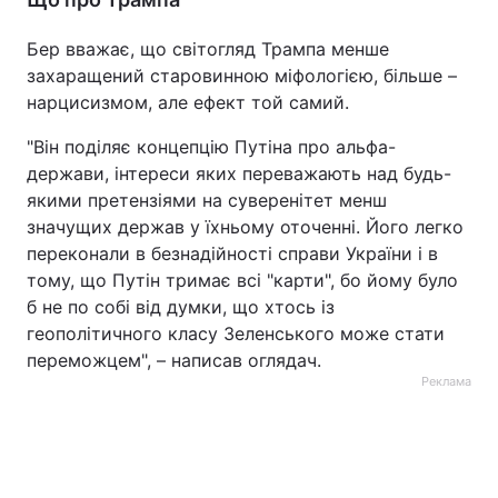
Бер вважає, що світогляд Трампа менше
захаращений старовинною міфологією, більше –
нарцисизмом, але ефект той самий.
"Він поділяє концепцію Путіна про альфа-
держави, інтереси яких переважають над будь-
якими претензіями на суверенітет менш
значущих держав у їхньому оточенні. Його легко
переконали в безнадійності справи України і в
тому, що Путін тримає всі "карти", бо йому було
б не по собі від думки, що хтось із
геополітичного класу Зеленського може стати
переможцем", – написав оглядач.
Реклама