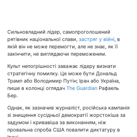
Головна
Війна
Сильновладний лідер, самопроголошений
рятівник національної слави,
застряг у війні
, в
Україна
Політика
якій він не може перемогти, але не знає, як її
Економіка
Світ
закінчити, не виглядаючи переможеним.
Культ непогрішності заважає лідеру визнати
Спорт
Наука
стратегічну помилку. Це може бути Дональд
Техно і зв'язок
Лайт
Трамп або Володимир Путін; Іран або Україна,
пише в колонці оглядач
The Guardian
Рафаель
Зброя
Інциденти
Бер.
Здоров'я
Туризм
Однак, як зазначив журналіст, російська кампанія
зі знищення сусідньої демократії жорстокіша за
Цікавинки
Погода
задумом і кривавіша за виконанням, ніж
провальна спроба США повалити диктатуру в
Екологія
Регіони