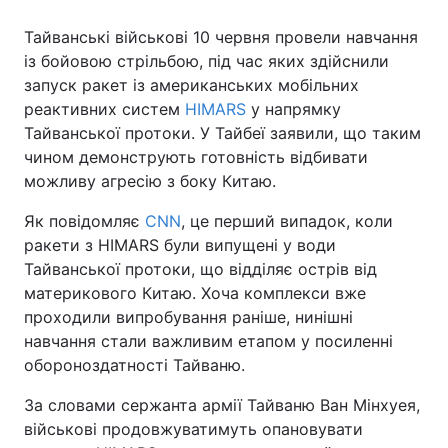
Тайванські військові 10 червня провели навчання
із бойовою стрільбою, під час яких здійснили
запуск ракет із американських мобільних
реактивних систем
HIMARS
у напрямку
Тайванської протоки. У Тайбеї заявили, що таким
чином демонструють готовність відбивати
можливу агресію з боку Китаю.
Як повідомляє
CNN
, це перший випадок, коли
ракети з HIMARS були випущені у води
Тайванської протоки, що відділяє острів від
материкового Китаю. Хоча комплекси вже
проходили випробування раніше, нинішні
навчання стали важливим етапом у посиленні
обороноздатності Тайваню.
За словами сержанта армії Тайваню Ван Мінхуея,
військові продовжуватимуть опановувати