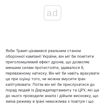
ad
Якби Трамп цікавився реальним станом
оборонної кампанії України, він міг би помітити
приголомшливий ефект дронів, що дозволяє
меншим силам протистояти, здавалося б,
переважному натиску. Він міг би навіть врахувати
це при оцінці того, чи можна змусити Іран
капітулювати. Потім він міг би прислухатися до
порад людей із Держдепартаменту та ЦРУ, які ще
до нього проводили аналіз і дійшли висновку, що
зміна режиму в Ірані неможлива з повітря і що