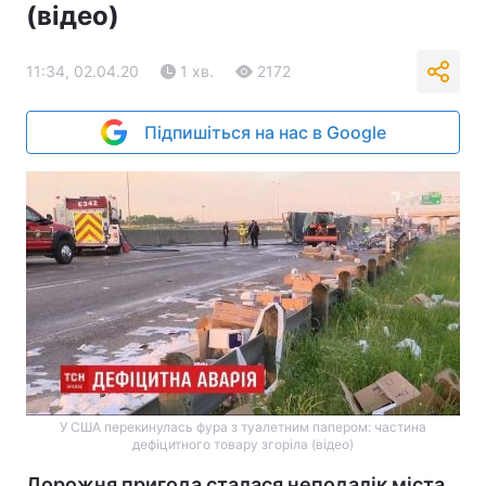
(відео)
11:34, 02.04.20
1 хв.
2172
Підпишіться на нас в Google
У США перекинулась фура з туалетним папером: частина
дефіцитного товару згоріла (відео)
Дорожня пригода сталася неподалік міста