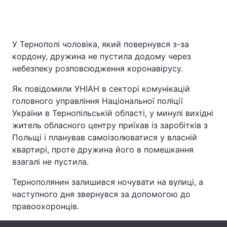
У Тернополі чоловіка, який повернувся з-за
Головна
Війна
кордону, дружина не пустила додому через
Україна
Політика
небезпеку розповсюдження коронавірусу.
Як повідомили УНІАН в секторі комунікацій
Економіка
Світ
головного управління Національної поліції
Спорт
Наука
України в Тернопільській області, у минулі вихідні
житель обласного центру приїхав із заробітків з
Техно і зв'язок
Лайт
Польщі і планував самоізолюватися у власній
квартирі, проте дружина його в помешкання
Зброя
Інциденти
взагалі не пустила.
Здоров'я
Туризм
Тернополянин залишився ночувати на вулиці, а
наступного дня звернувся за допомогою до
Цікавинки
Погода
правоохоронців.
Екологія
Регіони