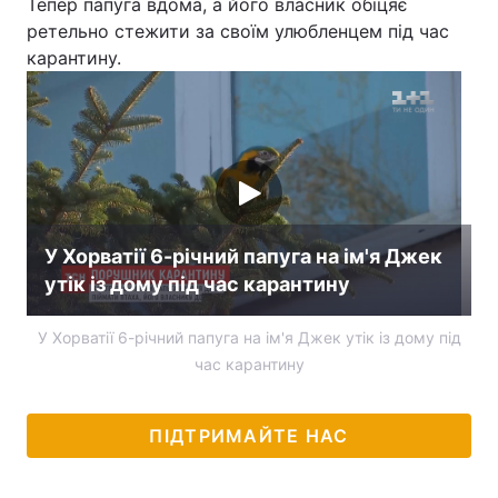
Тепер папуга вдома, а його власник обіцяє
ретельно стежити за своїм улюбленцем під час
карантину.
У Хорватії 6-річний папуга на ім'я Джек
утік із дому під час карантину
У Хорватії 6-річний папуга на ім'я Джек утік із дому під
час карантину
ПІДТРИМАЙТЕ НАС