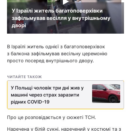
У Ізраїлі житель багатоповерхівки
зафільмував весілля у внутрішньому
дворі
В Ізраїлі житель однієї з багатоповерхівок
з балкона зафільмував весільну церемонію
просто посеред внутрішнього двору.
ЧИТАЙТЕ ТАКОЖ
У Польщі чоловік три дні жив у
машині через страх заразити
рідних COVID-19
Про це розповідається у сюжеті ТСН.
Наречена у білій сукні, наречений у костюмі та з