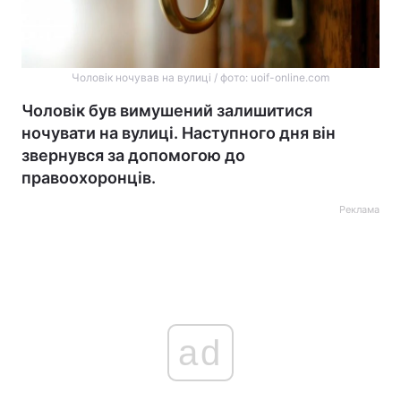
Чоловік ночував на вулиці / фото: uoif-online.com
Чоловік був вимушений залишитися
ночувати на вулиці. Наступного дня він
звернувся за допомогою до
правоохоронців.
Реклама
ad