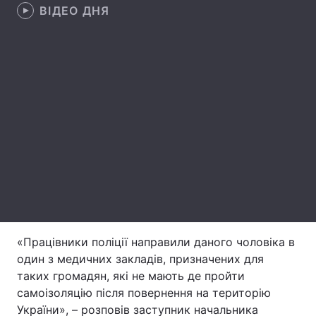
ВІДЕО ДНЯ
Лонгріди
Відео з Youtube
Статті
Інтерв'ю
Думки
Архів
Вакансії
Контакти
Послуги
«Працівники поліції направили даного чоловіка в
один з медичних закладів, призначених для
таких громадян, які не мають де пройти
самоізоляцію після повернення на територію
України», – розповів заступник начальника