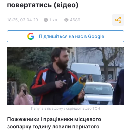
повертатись (відео)
18:25, 03.04.20
1 хв.
4689
Підпишіться на нас в Google
Папуга втік з дому / скріншот відео ТСН
Пожежники і працівники місцевого
зоопарку годину ловили пернатого