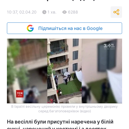
10:37, 02.04.20
1 хв.
6288
Підпишіться на нас в Google
В Ізраїлі весільну церемонію провели у внутрішньому дворику
серед багатоповерхівок (відео)
На весіллі були присутні наречена у білій
сукні, наречений у костюмі і з десяток