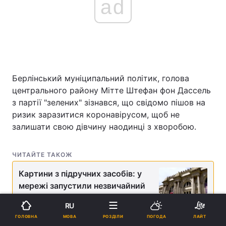
ad
Берлінський муніципальний політик, голова
центрального району Мітте Штефан фон Дассель
з партії "зелених" зізнався, що свідомо пішов на
ризик заразитися коронавірусом, щоб не
залишати свою дівчину наодинці з хворобою.
ЧИТАЙТЕ ТАКОЖ
Картини з підручних засобів: у
мережі запустили незвичайний
флешмоб
RU
МОВА
ГОЛОВНА
РОЗДІЛИ
ПОГОДА
ЛАЙТ
За його словами, кілька тижнів тому вона