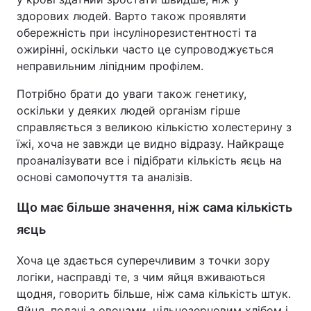
здорових людей. Варто також проявляти
обережність при інсулінорезистентності та
ожирінні, оскільки часто це супроводжується
неправильним ліпідним профілем.
Потрібно брати до уваги також генетику,
оскільки у деяких людей організм гірше
справляється з великою кількістю холестерину з
їжі, хоча не завжди це видно відразу. Найкраще
проаналізувати все і підібрати кількість яєць на
основі самопочуття та аналізів.
Що має більше значення, ніж сама кількість
яєць
Хоча це здається суперечливим з точки зору
логіки, насправді те, з чим яйця вживаються
щодня, говорить більше, ніж сама кількість штук.
Яйця, подані з овочами, цільнозерновим хлібом і