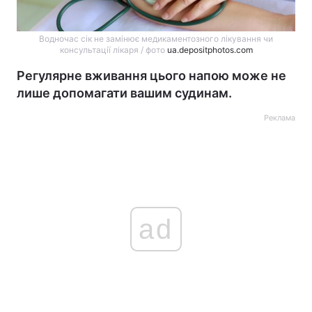
Водночас сік не замінює медикаментозного лікування чи
консультації лікаря / фото
ua.depositphotos.com
Регулярне вживання цього напою може не
лише допомагати вашим судинам.
Реклама
ad