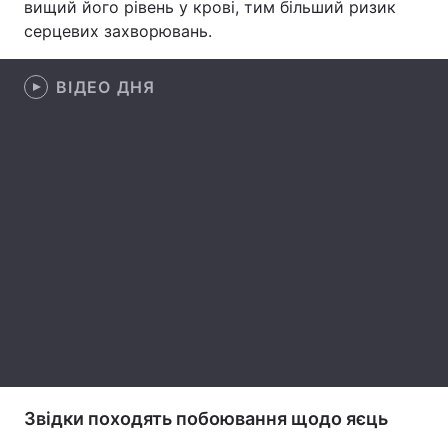
вищий його рівень у крові, тим більший ризик
серцевих захворювань.
Лонгріди
ВІДЕО ДНЯ
Відео з Youtube
Статті
Інтерв'ю
Думки
Архів
Вакансії
Контакти
Послуги
Звідки походять побоювання щодо яєць