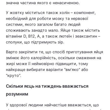
значна частина якого є ненасиченою.
У жовтку міститься також холін – компонент,
необхідний для роботи мозку та нервової
системи, якого загалом багато людей
споживають занадто мало. Яйце також містить
вітаміни D, B12, A, а також лютеїн і зеаксантин –
сполуки, що підтримують зір.
Варто закріпити те, що спосіб приготування яйця
змінює його калорійність, оскільки смаження на
жирі може її неймовірно підвищити, тому
найкраще вибирати варіанти "вм'яко" або
"круто".
Скільки яєць на тиждень вважається
розумним
У здорової людини найчастіше вважається, що