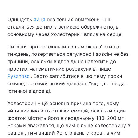
Одні їдять
яйця
без певних обмежень, інші
ставляться до них з великою обережністю, в
Головна
Війна
основному через холестерин і вплив на серце.
Україна
Політика
Питання про те, скільки яєць можна з'їсти на
тиждень, повертається регулярно і зовсім не без
Економіка
Світ
причини, оскільки відповідь не належить до
Спорт
Наука
простих математичних розрахунків, пише
Pyszności
. Варто заглибитися в цю тему трохи
Техно і зв'язок
Лайт
більше, оскільки чіткий діапазон "від і до" не дає
істинної відповіді.
Зброя
Інциденти
Холестерин – це основна причина того, чому
Здоров'я
Туризм
яйця викликають стільки емоцій, оскільки один
жовток містить його в середньому 180–200 мг.
Цікавинки
Погода
Роками вважалося, що чим більше холестерину в
раціоні, тим вищий його рівень у крові, а чим
Екологія
Регіони