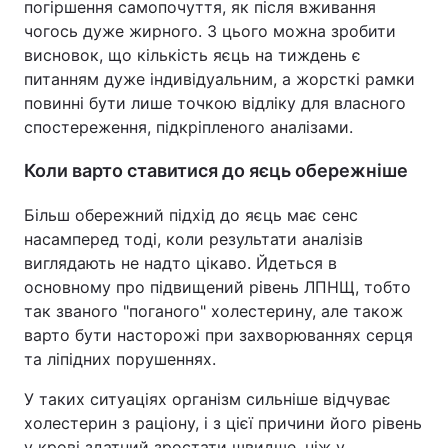
погіршення самопочуття, як після вживання
чогось дуже жирного. З цього можна зробити
висновок, що кількість яєць на тиждень є
питанням дуже індивідуальним, а жорсткі рамки
повинні бути лише точкою відліку для власного
спостереження, підкріпленого аналізами.
Коли варто ставитися до яєць обережніше
Більш обережний підхід до яєць має сенс
насамперед тоді, коли результати аналізів
виглядають не надто цікаво. Йдеться в
основному про підвищений рівень ЛПНЩ, тобто
так званого "поганого" холестерину, але також
варто бути насторожі при захворюваннях серця
та ліпідних порушеннях.
У таких ситуаціях організм сильніше відчуває
холестерин з раціону, і з цієї причини його рівень
у крові здатний зростати швидше, ніж у