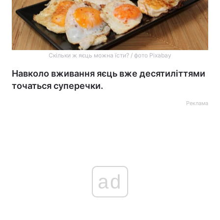
Скільки ж яєць можна їсти? / фото Pixabay
Навколо вживання яєць вже десятиліттями
точаться суперечки.
Реклама
ad