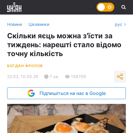
›
Новини
Цікавинки
рус
Скільки яєць можна з'їсти за
тиждень: нарешті стало відомо
точну кількість
БОГДАН ФРОЛОВ
22:03, 10.05.26
7 хв.
158709
Підпишіться на нас в Google