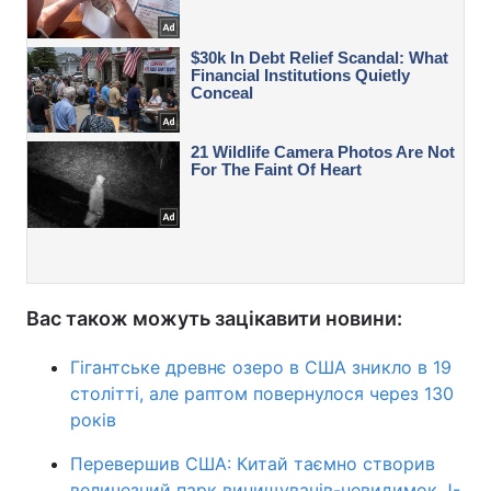
Вас також можуть зацікавити новини:
Гігантське древнє озеро в США зникло в 19
столітті, але раптом повернулося через 130
років
Перевершив США: Китай таємно створив
величезний парк винищувачів-невидимок J-