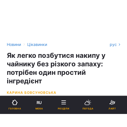
›
Новини
Цікавинки
рус
Як легко позбутися накипу у
чайнику без різкого запаху:
потрібен один простий
інгредієнт
КАРИНА БОВСУНОВСЬКА
RU
20:14, 10.05.26
2 хв.
40533
МОВА
ГОЛОВНА
РОЗДІЛИ
ПОГОДА
ЛАЙТ
Підпишіться на нас в Google