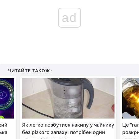
ad
ЧИТАЙТЕ ТАКОЖ:
кий
Як легко позбутися накипу у чайнику
Це "га
ька
без різкого запаху: потрібен один
розкри