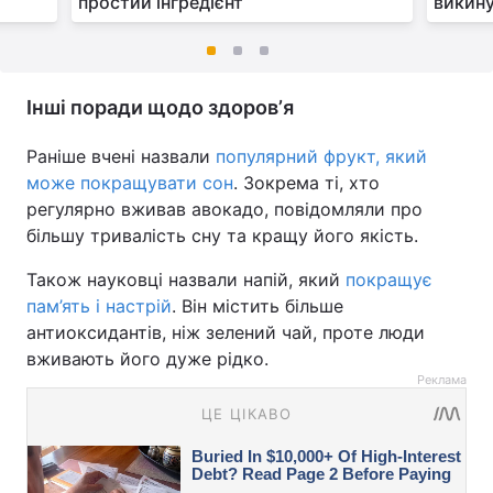
простий інгредієнт
викину
Інші поради щодо здоровʼя
Раніше вчені назвали
популярний фрукт, який
може покращувати сон
. Зокрема ті, хто
регулярно вживав авокадо, повідомляли про
більшу тривалість сну та кращу його якість.
Також науковці назвали напій, який
покращує
пам’ять і настрій
. Він містить більше
антиоксидантів, ніж зелений чай, проте люди
вживають його дуже рідко.
Реклама