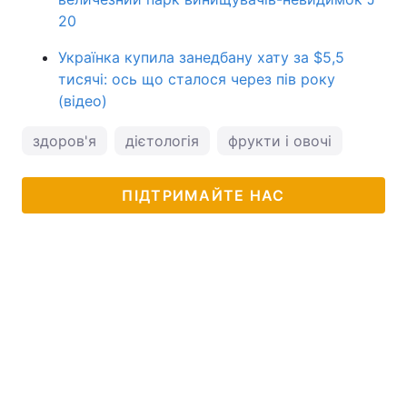
20
Українка купила занедбану хату за $5,5
тисячі: ось що сталося через пів року
(відео)
здоров'я
дієтологія
фрукти і овочі
ПІДТРИМАЙТЕ НАС