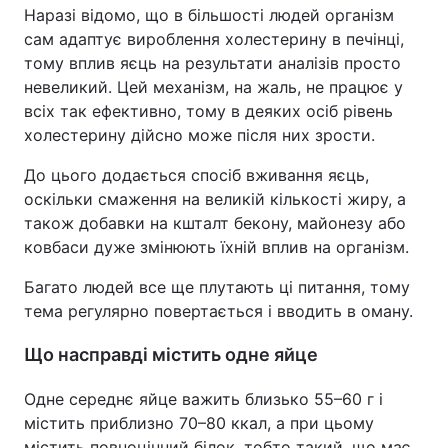
Наразі відомо, що в більшості людей організм
Тема оформлення
сам адаптує вироблення холестерину в печінці,
тому вплив яєць на результати аналізів просто
невеликий. Цей механізм, на жаль, не працює у
всіх так ефективно, тому в деяких осіб рівень
холестерину дійсно може після них зрости.
До цього додається спосіб вживання яєць,
оскільки смаження на великій кількості жиру, а
також добавки на кшталт бекону, майонезу або
ковбаси дуже змінюють їхній вплив на організм.
Багато людей все ще плутають ці питання, тому
тема регулярно повертається і вводить в оману.
Що насправді містить одне яйце
Одне середнє яйце важить близько 55–60 г і
містить приблизно 70–80 ккал, а при цьому
містить повноцінний білок, тобто такий, що має