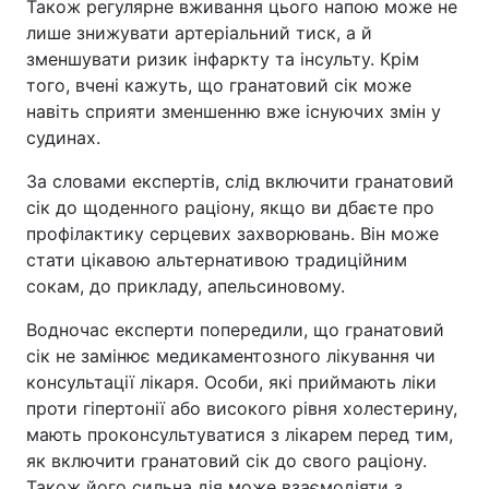
Також регулярне вживання цього напою може не
лише знижувати артеріальний тиск, а й
зменшувати ризик інфаркту та інсульту. Крім
того, вчені кажуть, що гранатовий сік може
навіть сприяти зменшенню вже існуючих змін у
судинах.
За словами експертів, слід включити гранатовий
сік до щоденного раціону, якщо ви дбаєте про
профілактику серцевих захворювань. Він може
стати цікавою альтернативою традиційним
сокам, до прикладу, апельсиновому.
Водночас експерти попередили, що гранатовий
сік не замінює медикаментозного лікування чи
консультації лікаря. Особи, які приймають ліки
проти гіпертонії або високого рівня холестерину,
мають проконсультуватися з лікарем перед тим,
як включити гранатовий сік до свого раціону.
Також його сильна дія може взаємодіяти з