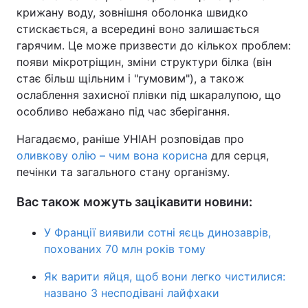
крижану воду, зовнішня оболонка швидко
Тема оформлення
стискається, а всередині воно залишається
гарячим. Це може призвести до кількох проблем:
появи мікротріщин, зміни структури білка (він
стає більш щільним і "гумовим"), а також
ослаблення захисної плівки під шкаралупою, що
особливо небажано під час зберігання.
Нагадаємо, раніше УНІАН розповідав про
оливкову олію – чим вона корисна
для серця,
печінки та загального стану організму.
Вас також можуть зацікавити новини:
У Франції виявили сотні яєць динозаврів,
похованих 70 млн років тому
Як варити яйця, щоб вони легко чистилися:
названо 3 несподівані лайфхаки