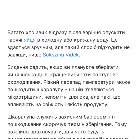
Головна
Війна
Багато хто звик відразу після варіння опускати
гарячі
яйця
в холодну або крижану воду. Це
Україна
Політика
здається зручним, але такий спосіб підходить не
Економіка
Світ
завжди, пише
Sokszinu Videk
.
Видання радить, якщо ви плануєте зберігати
Спорт
Наука
яйця кілька днів, краще вибирати поступове
Техно і зв'язок
Лайт
охолодження. Різкий перепад температури може
пошкодити шкаралупу – на ній з’являються
Зброя
Інциденти
мікротріщини, непомітні для ока, але такі, що
впливають на свіжість і якість продукту.
Здоров'я
Туризм
Шкаралупа служить захисним бар'єром, і її
Цікавинки
Погода
пошкодження скорочує термін зберігання. Тому
важливо враховувати, для чого будуть
Екологія
Регіони