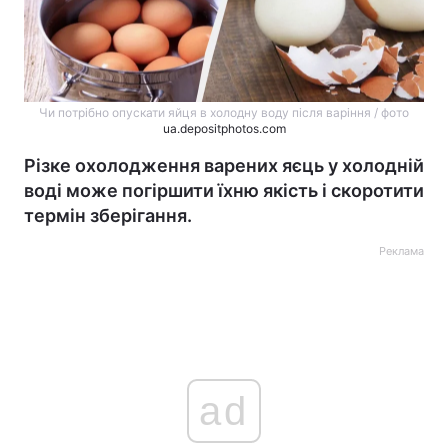
Чи потрібно опускати яйця в холодну воду після варіння / фото
ua.depositphotos.com
Різке охолодження варених яєць у холодній
воді може погіршити їхню якість і скоротити
термін зберігання.
Реклама
ad