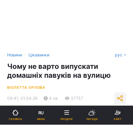
›
Новини
Цікавинки
рус
Чому не варто випускати
домашніх павуків на вулицю
ВІОЛЕТТА ОРЛОВА
09:41, 01.04.26
4 хв.
37757
RU
Підпишіться на нас в Google
МОВА
ГОЛОВНА
РОЗДІЛИ
ПОГОДА
ЛАЙТ