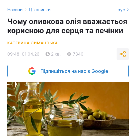
›
Новини
Цікавинки
рус
Чому оливкова олія вважається
корисною для серця та печінки
КАТЕРИНА ЛИМАНСЬКА
09:48, 01.04.26
2 хв.
7340
Підпишіться на нас в Google