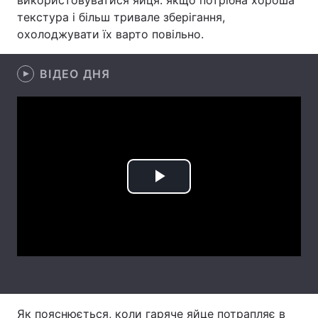
використовуватися яйця: якщо потрібна хороша
текстура і більш тривале зберігання,
Лонгріди
охолоджувати їх варто повільно.
Відео з Youtube
Статті
ВІДЕО ДНЯ
Інтерв'ю
Думки
Архів
Вакансії
Контакти
Play
Послуги
Video
Як пояснюється, коли гаряче яйце потрапляє в