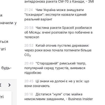
антидронова ракета CM-70 з Канади, - ЗМІ
21:24
Чим Україна може знищувати
"Іскандери": експерти назвали єдиний
ля
реальний варіант
значили у
20:58
Частина ракети SpaceX розбилася
об Місяць: вчені розповіли про побачене в
телескоп
ються
20:52
Китай оточив пустелю деревами:
таті
через роки вона почала поглинати більше
CO₂
20:49
"Стародавній" римський театр,
 будь-
популярний серед туристів, виявився
підробкою
20:45
Ці знаки на долоні є не у всіх: що
вони означають
20:18
Дістатися "нуля" стає майже
ті
Студент випадково
неможливим завданням, - Business Insider
виявив загублене