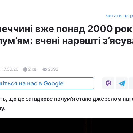
читать на 
реччині вже понад 2000 рок
ум’ям: вчені нарешті з’ясу
, 17.06.26
2 хв.
2692
іться на нас в Google
ть, що це загадкове полум’я стало джерелом на
у.