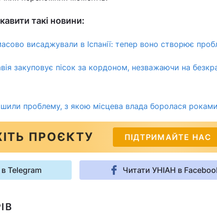
кавити такі новини:
масово висаджували в Іспанії: тепер воно створює про
вія закуповує пісок за кордоном, незважаючи на безкр
ішили проблему, з якою місцева влада боролася рокам
ІТЬ ПРОЄКТУ
ПІДТРИМАЙТЕ НАС
 в Telegram
Читати УНІАН в Faceboo
ІВ