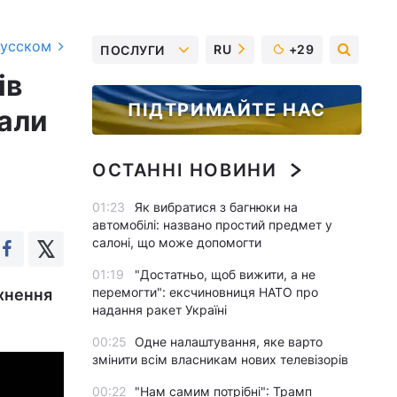
русском
RU
+29
ПОСЛУГИ
ів
ПІДТРИМАЙТЕ НАС
вали
ОСТАННІ НОВИНИ
01:23
Як вибратися з багнюки на
автомобілі: названо простий предмет у
салоні, що може допомогти
01:19
"Достатньо, щоб вижити, а не
перемогти": ексчиновниця НАТО про
тхнення
надання ракет Україні
00:25
Одне налаштування, яке варто
змінити всім власникам нових телевізорів
00:22
"Нам самим потрібні": Трамп