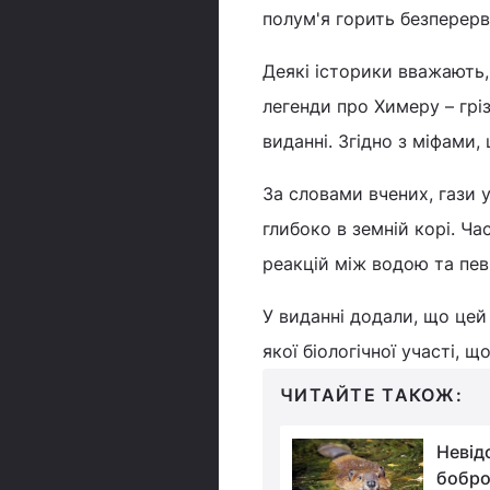
полум'я горить безперерв
Деякі історики вважають,
легенди про Химеру – грі
виданні. Згідно з міфами
За словами вчених, гази 
глибоко в земній корі. Ча
реакцій між водою та пев
У виданні додали, що цей
якої біологічної участі, 
ЧИТАЙТЕ ТАКОЖ:
Студент випадково
Невід
виявив загублене
бобро