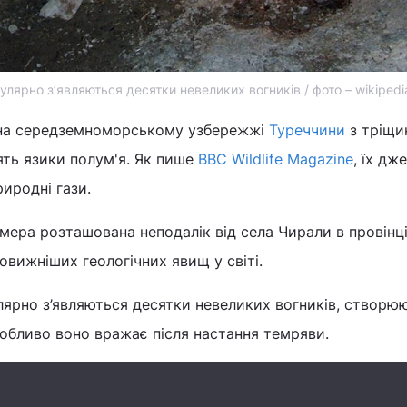
улярно з’являються десятки невеликих вогників / фото – wikipedi
 на середземноморському узбережжі
Туреччини
з тріщи
ять язики полум'я. Як пише
BBC Wildlife Magazine
, їх дж
риродні гази.
мера розташована неподалік від села Чирали в провінці
овижніших геологічних явищ у світі.
лярно з’являються десятки невеликих вогників, створю
обливо воно вражає після настання темряви.