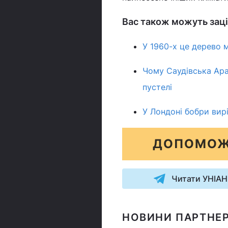
Вас також можуть заці
У 1960-х це дерево 
Чому Саудівська Ара
пустелі
У Лондоні бобри вир
ДОПОМОЖ
Читати УНІАН
НОВИНИ ПАРТНЕР