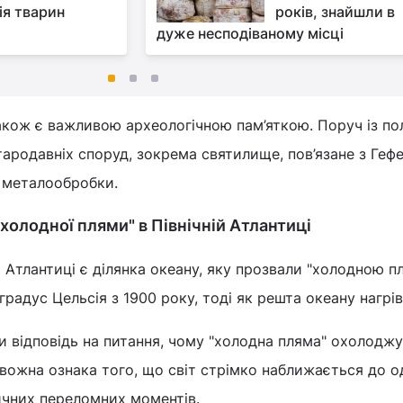
ія тварин
років, знайшли в
дуже несподіваному місці
акож є важливою археологічною пам’яткою. Поруч із по
ародавніх споруд, зокрема святилище, пов’язане з Геф
 металообробки.
холодної плями" в Північній Атлантиці
й Атлантиці є ділянка океану, яку прозвали "холодною п
радус Цельсія з 1900 року, тоді як решта океану нагрів
и відповідь на питання, чому "холодна пляма" охолоджу
ивожна ознака того, що світ стрімко наближається до о
ичних переломних моментів.