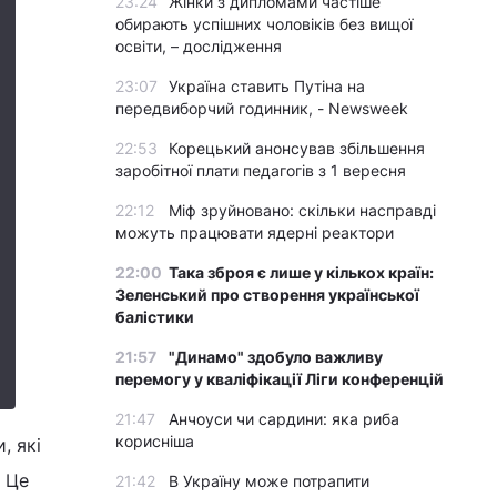
23:24
Жінки з дипломами частіше
обирають успішних чоловіків без вищої
освіти, – дослідження
23:07
Україна ставить Путіна на
передвиборчий годинник, - Newsweek
22:53
Корецький анонсував збільшення
заробітної плати педагогів з 1 вересня
22:12
Міф зруйновано: скільки насправді
можуть працювати ядерні реактори
22:00
Така зброя є лише у кількох країн:
Зеленський про створення української
балістики
21:57
"Динамо" здобуло важливу
перемогу у кваліфікації Ліги конференцій
21:47
Анчоуси чи сардини: яка риба
корисніша
, які
. Це
21:42
В Україну може потрапити