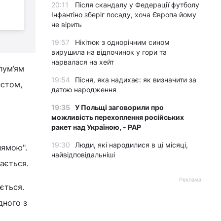
20:11
Після скандалу у Федерації футболу
місто майя на 16-й
Інфантіно зберіг посаду, хоча Європа йому
сторінці пошуку Google
з
не вірить
19:57
Нікітюк з однорічним сином
вирушила на відпочинок у гори та
нарвалася на хейт
лум’ям
19:54
Пісня, яка надихає: як визначити за
естом,
датою народження
19:35
У Польщі заговорили про
можливість перехоплення російських
ракет над Україною, - PAP
19:30
Люди, які народилися в ці місяці,
лямою".
найвідповідальніші
ається.
Реклама
ється.
дного з