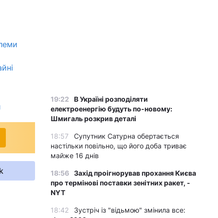
блеми
айні
19:22
В Україні розподіляти
и
електроенергію будуть по-новому:
Шмигаль розкрив деталі
18:57
Супутник Сатурна обертається
настільки повільно, що його доба триває
майже 16 днів
k
18:56
Захід проігнорував прохання Києва
про термінові поставки зенітних ракет, -
NYT
18:42
Зустріч із "відьмою" змінила все: