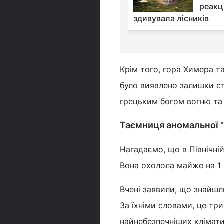
місто майя на 16-й
реакц
ошуку Google
здивувала лісників
Крім того, гора Химера т
було виявлено залишки ст
грецьким богом вогню та
Таємниця аномальної "
Нагадаємо, що в Північні
Вона охолола майже на 1 г
Вчені заявили, що знайшл
За їхніми словами, це тр
найнебезпечніших клімат