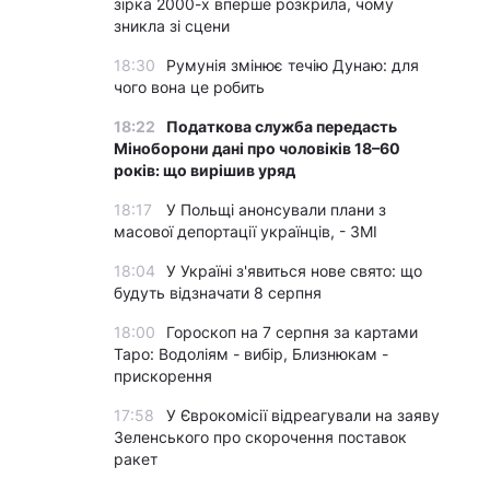
зірка 2000-х вперше розкрила, чому
зникла зі сцени
18:30
Румунія змінює течію Дунаю: для
чого вона це робить
18:22
Податкова служба передасть
Міноборони дані про чоловіків 18–60
років: що вирішив уряд
18:17
У Польщі анонсували плани з
масової депортації українців, - ЗМІ
18:04
У Україні з'явиться нове свято: що
будуть відзначати 8 серпня
18:00
Гороскоп на 7 серпня за картами
Таро: Водоліям - вибір, Близнюкам -
прискорення
17:58
У Єврокомісії відреагували на заяву
Зеленського про скорочення поставок
ракет