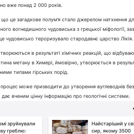
но вже понад 2 000 років.
 що це загадкове полум’я стало джерелом натхнення д
зного вогнедишного чудовиська з грецької міфології, за
, це чудовисько тероризувало стародавнє царство Лікія.
утворюються в результаті хімічних реакцій, що відбува
стина метану в Химері, ймовірно, утворюється в резуль
ними типами гірських порід.
 процес може призводити до утворення вуглеводнів без
що дає вченим цінну інформацію про геологічні системи.
омі зруйнували
Найстаріший у сві
ву греблю:
сир, якому 3500