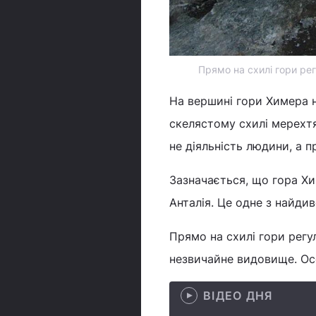
Прямо на схилі гори рег
На вершині гори Химера
скелястому схилі мерехт
не діяльність людини, а п
Зазначається, що гора Хи
Анталія. Це одне з найдив
Прямо на схилі гори регу
незвичайне видовище. Ос
ВІДЕО ДНЯ