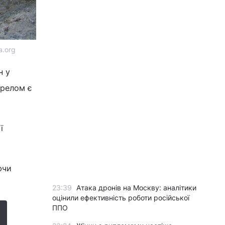
a.org
н у
ерелом є
ї
ючи
23:39
Атака дронів на Москву: аналітики
оцінили ефективність роботи російської
ППО