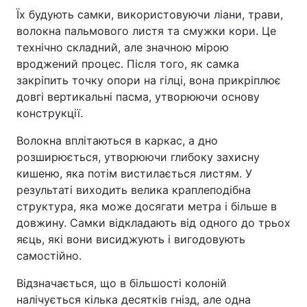
Їх будують самки, використовуючи ліани, трави,
волокна пальмового листя та смужки кори. Це
технічно складний, але значною мірою
вроджений процес. Після того, як самка
закріпить точку опори на гілці, вона прикріплює
довгі вертикальні пасма, утворюючи основу
конструкції.
Волокна вплітаються в каркас, а дно
розширюється, утворюючи глибоку захисну
кишеню, яка потім вистилається листям. У
результаті виходить велика краплеподібна
структура, яка може досягати метра і більше в
довжину. Самки відкладають від одного до трьох
яєць, які вони висиджують і вигодовують
самостійно.
Відзначається, що в більшості колоній
налічується кілька десятків гнізд, але одна