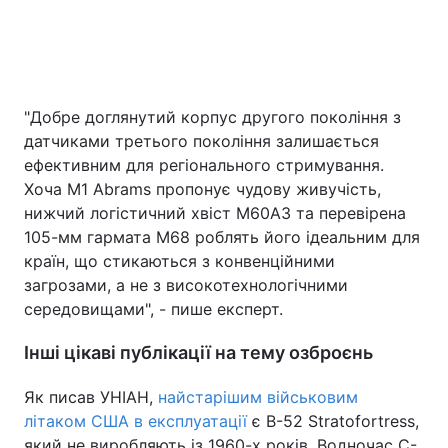
"Добре доглянутий корпус другого покоління з
датчиками третього покоління залишається
ефективним для регіонального стримування.
Хоча M1 Abrams пропонує чудову живучість,
нижчий логістичний хвіст M60A3 та перевірена
105-мм гармата M68 роблять його ідеальним для
країн, що стикаються з конвенційними
загрозами, а не з високотехнологічними
середовищами", - пише експерт.
Інші цікаві публікації на тему озброєнь
Як писав УНІАН,
найстарішим військовим
літаком США в експлуатації
є B-52 Stratofortress,
який не виробляють із 1960-х років. Водночас C-