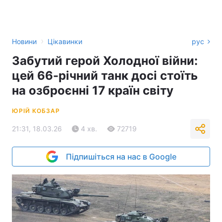
›
Новини
Цікавинки
рус
Забутий герой Холодної війни:
цей 66-річний танк досі стоїть
на озброєнні 17 країн світу
ЮРІЙ КОБЗАР
21:31, 18.03.26
4 хв.
72719
Підпишіться на нас в Google