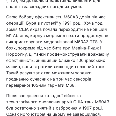
(TTS), які дозволяли ефективно виявляти цілі
вночі та за складних погодних умов.
Свою бойову ефективність M60A3 довів під час
операції "Буря в пустелі" у 1991 році. Хоча тоді
армія США якраз почала переходити на новіший
M1 Abrams, корпус морської піхоти продовжував
використовувати модернізовані M60A3 TTS. У
боях, зокрема під час битв при Медіна-Ридж і
Норфолку, ці танки продемонстрували вражаючу
ефективність: знищивши близько 100 іракських
машин, вони втратили лише один власний танк.
Такий результат став можливим завдяки
поєднанню сучасних на той час сенсорів і
перевіреної 105-мм гармати M68.
Після завершення холодної війни та
технологічного оновлення армії США танк M60A3
був остаточно знятий з озброєння у 1997 році.
Однак його історія на цьому не завершилася.