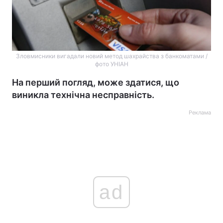
Зловмисники вигадали новий метод шахрайства з банкоматами /
фото УНІАН
На перший погляд, може здатися, що
виникла технічна несправність.
Реклама
ad