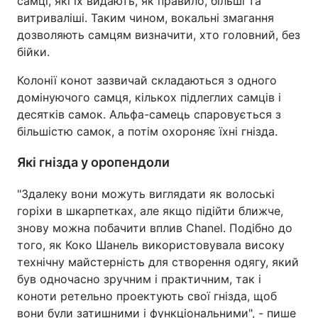
самці, які їх видають, як правило, більші та
витриваліші. Таким чином, вокальні змагання
дозволяють самцям визначити, хто головний, без
бійки.
Колонії конот зазвичай складаються з одного
домінуючого самця, кількох підлеглих самців і
десятків самок. Альфа-самець спаровується з
більшістю самок, а потім охороняє їхні гнізда.
Які гнізда у оропендоли
"Здалеку вони можуть виглядати як волоські
горіхи в шкарпетках, але якщо підійти ближче,
знову можна побачити вплив Chanel. Подібно до
того, як Коко Шанель використовувала високу
технічну майстерність для створення одягу, який
був одночасно зручним і практичним, так і
коноти ретельно проектують свої гнізда, щоб
вони були затишними і функціональними", - пише