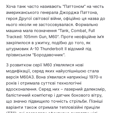
Хоча танк часто називають "Паттоном" на честь
американського генерала Джорджа Паттона,
героя Другої світової війни, офіційно ця назва до
нього ніколи не застосовувалася. Формально
машина мала позначення "Tank, Combat, Full
Tracked: 105mm Gun, M60". Проте неофіційне ім’я
закріпилося в ужитку, подібно до того, як
штурмовик A-10 Thunderbolt II відомий під
прізвиськом "Бородавочник".
З розвитком серії M60 з’являлися нові
модифікації, серед яких найуспішнішою стала
версія M60A3. Вона з’явилася наприкінці 1970-х
років і отримала суттєві технологічні
вдосконалення. Серед них – лазерний далекомір,
балістичний комп’ютер і датчик бокового вітру,
що значно підвищило точність стрільби. Пізніші
варіанти також отримали тепловізійні приціли