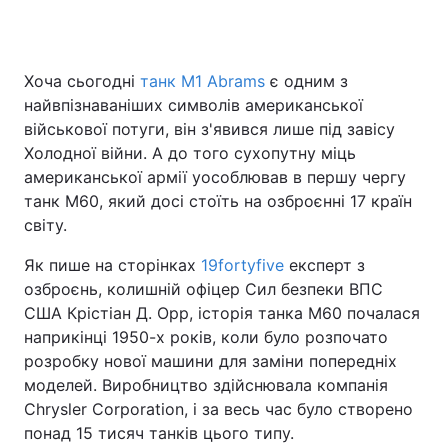
Хоча сьогодні
танк M1 Abrams
є одним з
найвпізнаваніших символів американської
військової потуги, він з'явився лише під завісу
Холодної війни. А до того сухопутну міць
американської армії уособлював в першу чергу
танк M60, який досі стоїть на озброєнні 17 країн
світу.
Як пише на сторінках
19fortyfive
експерт з
озброєнь, колишній офіцер Сил безпеки ВПС
США Крістіан Д. Орр, історія танка M60 почалася
наприкінці 1950-х років, коли було розпочато
розробку нової машини для заміни попередніх
моделей. Виробництво здійснювала компанія
Chrysler Corporation, і за весь час було створено
понад 15 тисяч танків цього типу.