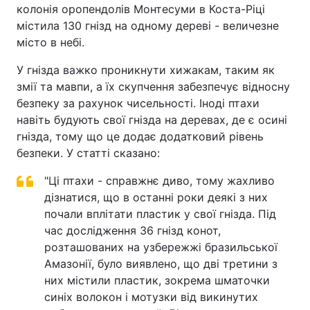
колонія оропендолів Монтесуми в Коста-Ріці
містила 130 гнізд на одному дереві - величезне
місто в небі.
У гнізда важко проникнути хижакам, таким як
змії та мавпи, а їх скупчення забезпечує відносну
безпеку за рахунок чисельності. Іноді птахи
навіть будують свої гнізда на деревах, де є осині
гнізда, тому що це додає додатковий рівень
безпеки. У статті сказано:
"Ці птахи - справжнє диво, тому жахливо
дізнатися, що в останні роки деякі з них
почали вплітати пластик у свої гнізда. Під
час дослідження 36 гнізд конот,
розташованих на узбережжі бразильської
Амазонії, було виявлено, що дві третини з
них містили пластик, зокрема шматочки
синіх волокон і мотузки від викинутих