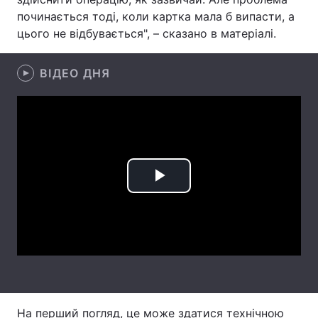
починається тоді, коли картка мала б випасти, а
Лонгріди
цього не відбувається", – сказано в матеріалі.
Відео з Youtube
Статті
ВІДЕО ДНЯ
Інтерв'ю
Думки
Архів
Вакансії
Контакти
Play
Послуги
Video
На перший погляд, це може здатися технічною