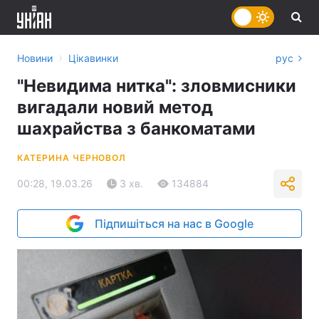
›
Новини
Цікавинки
рус
"Невидима нитка": зловмисники
вигадали новий метод
шахрайства з банкоматами
КАТЕРИНА ЧЕРНОВОЛ
00:28, 19.03.26
3 хв.
134884
Підпишіться на нас в Google