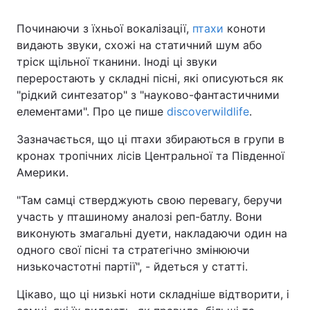
Починаючи з їхньої вокалізації,
птахи
коноти
видають звуки, схожі на статичний шум або
тріск щільної тканини. Іноді ці звуки
переростають у складні пісні, які описуються як
"рідкий синтезатор" з "науково-фантастичними
елементами". Про це пише
discoverwildlife
.
Зазначається, що ці птахи збираються в групи в
кронах тропічних лісів Центральної та Південної
Америки.
"Там самці стверджують свою перевагу, беручи
участь у пташиному аналозі реп-батлу. Вони
виконують змагальні дуети, накладаючи один на
одного свої пісні та стратегічно змінюючи
низькочастотні партії", - йдеться у статті.
Цікаво, що ці низькі ноти складніше відтворити, і