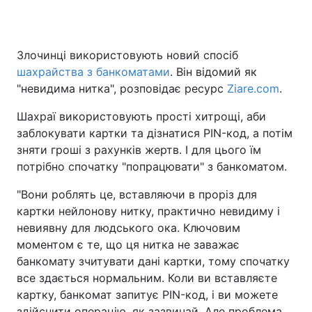
Злочинці використовують новий спосіб
Головна
Війна
шахрайства з банкоматами
. Він відомий як
"невидима нитка", розповідає ресурс
Ziare.com
.
Україна
Політика
Шахраї використовують прості хитрощі, аби
Економіка
Світ
заблокувати картки та дізнатися PIN-код, а потім
зняти гроші з рахунків жертв. І для цього їм
Спорт
Наука
потрібно спочатку "попрацювати" з банкоматом.
Техно і зв'язок
Лайт
"Вони роблять це, вставляючи в проріз для
картки нейлонову нитку, практично невидиму і
Зброя
Інциденти
невиявну для людського ока. Ключовим
моментом є те, що ця нитка не заважає
Здоров'я
Туризм
банкомату зчитувати дані картки, тому спочатку
Цікавинки
Погода
все здається нормальним. Коли ви вставляєте
картку, банкомат запитує PIN-код, і ви можете
Екологія
Регіони
здійснити операцію, як зазвичай. Але проблема