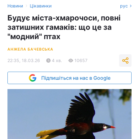
›
Новини
Цікавинки
рус
Будує міста-хмарочоси, повні
затишних гамаків: що це за
"модний" птах
АНЖЕЛА БАЧЕВСЬКА
22:35, 18.03.26
4 хв.
10657
Підпишіться на нас в Google