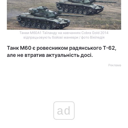
Танки M60A1 Таїланду на навчаннях Cobra Gold 2014
відпрацьовують бойові маневри / фото Вікіпедія
Танк M60 є ровесником радянського Т-62,
але не втратив актуальність досі.
Реклама
ad