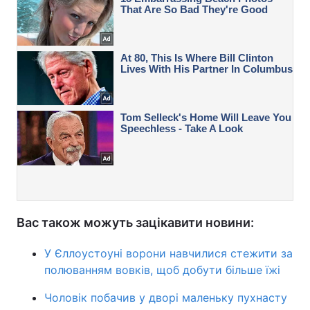
Вас також можуть зацікавити новини:
У Єллоустоуні ворони навчилися стежити за
полюванням вовків, щоб добути більше їжі
Чоловік побачив у дворі маленьку пухнасту