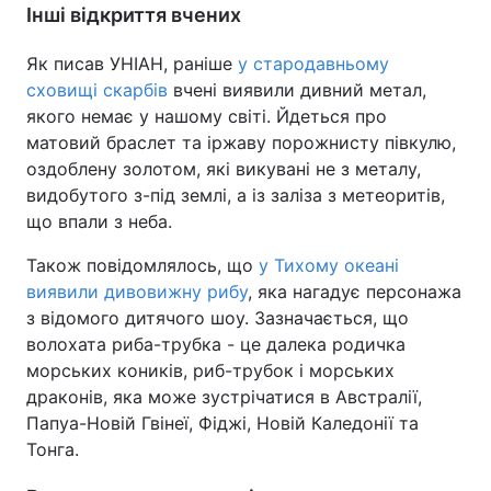
Інші відкриття вчених
Як писав УНІАН, раніше
у стародавньому
сховищі скарбів
вчені виявили дивний метал,
якого немає у нашому світі. Йдеться про
матовий браслет та іржаву порожнисту півкулю,
оздоблену золотом, які викувані не з металу,
видобутого з-під землі, а із заліза з метеоритів,
що впали з неба.
Також повідомлялось, що
у Тихому океані
виявили дивовижну рибу
, яка нагадує персонажа
з відомого дитячого шоу. Зазначається, що
волохата риба-трубка - це далека родичка
морських коників, риб-трубок і морських
драконів, яка може зустрічатися в Австралії,
Папуа-Новій Гвінеї, Фіджі, Новій Каледонії та
Тонга.