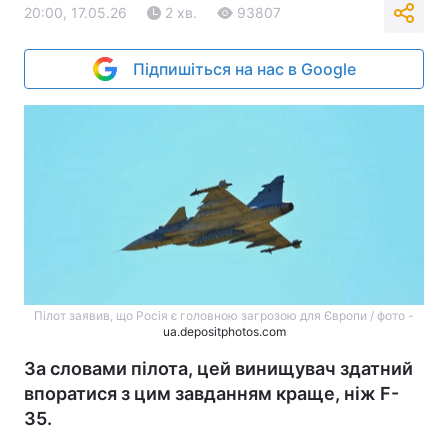
20:00, 17.05.26
2 хв.
93807
Підпишіться на нас в Google
Пілот заявив, що Росія є головною загрозою для Європи / фото -
ua.depositphotos.com
За словами пілота, цей винищувач здатний
впоратися з цим завданням краще, ніж F-
35.