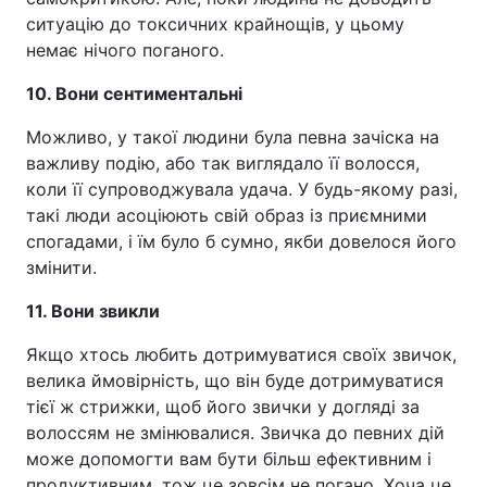
ситуацію до токсичних крайнощів, у цьому
немає нічого поганого.
10. Вони сентиментальні
Можливо, у такої людини була певна зачіска на
важливу подію, або так виглядало її волосся,
коли її супроводжувала удача. У будь-якому разі,
такі люди асоціюють свій образ із приємними
спогадами, і їм було б сумно, якби довелося його
змінити.
11. Вони звикли
Якщо хтось любить дотримуватися своїх звичок,
велика ймовірність, що він буде дотримуватися
тієї ж стрижки, щоб його звички у догляді за
волоссям не змінювалися. Звичка до певних дій
може допомогти вам бути більш ефективним і
продуктивним, тож це зовсім не погано. Хоча це