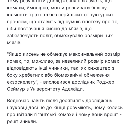
Тому результати дослідження показують, що
комахи, ймовірно, могли розвивати більшу
кількість трахеол без серйозних структурних
проблем, що ставить під сумнів гіпотезу про те,
ніби постачання кисню до мʼязів, що
забезпечують політ, обмежувало розміри цих
мʼязів.
"Якщо кисень не обмежує максимальний розмір
комах, то, можливо, за невеликий розмір комах
відповідають інші чинники, такі як хижацтво з
боку хребетних або біомеханічні обмеження
екзоскелету", - висловився дослідник Роджер
Сеймур з Університету Аделаїди.
Водночас навіть після десятиліть досліджень
науковці досі не до кінця розуміють, чому колись
процвітали гігантські комахи і чому вони врешті-
решт зникли.