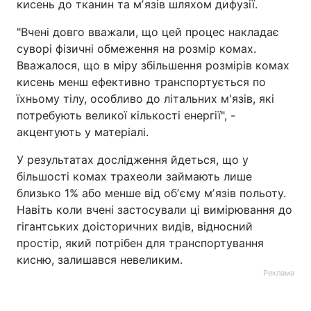
кисень до тканин та мʼязів шляхом дифузії.
"Вчені довго вважали, що цей процес накладає
суворі фізичні обмеження на розмір комах.
Вважалося, що в міру збільшення розмірів комах
кисень менш ефективно транспортується по
їхньому тілу, особливо до літальних м'язів, які
потребують великої кількості енергії", -
акцентують у матеріалі.
У результатах дослідження йдеться, що у
більшості комах трахеоли займають лише
близько 1% або менше від обʼєму мʼязів польоту.
Навіть коли вчені застосували ці вимірювання до
гігантських доісторичних видів, відносний
простір, який потрібен для транспортування
кисню, залишався невеликим.
Реклама