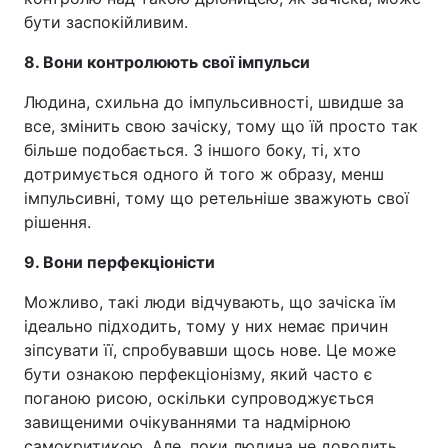
бути заспокійливим.
8. Вони контролюють свої імпульси
Людина, схильна до імпульсивності, швидше за
все, змінить свою зачіску, тому що їй просто так
більше подобається. З іншого боку, ті, хто
дотримується одного й того ж образу, менш
імпульсивні, тому що ретельніше зважують свої
рішення.
9. Вони перфекціоністи
Можливо, такі люди відчувають, що зачіска їм
ідеально підходить, тому у них немає причин
зіпсувати її, спробувавши щось нове. Це може
бути ознакою перфекціонізму, який часто є
поганою рисою, оскільки супроводжується
завищеними очікуваннями та надмірною
самокритикою. Але, поки людина не доводить