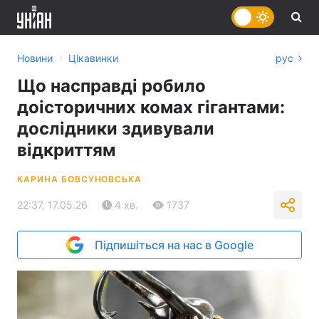
›
Новини
Цікавинки
рус
Що насправді робило
доісторичних комах гігантами:
дослідники здивували
відкриттям
КАРИНА БОВСУНОВСЬКА
22:37, 17.05.26
4 хв.
1737
Підпишіться на нас в Google