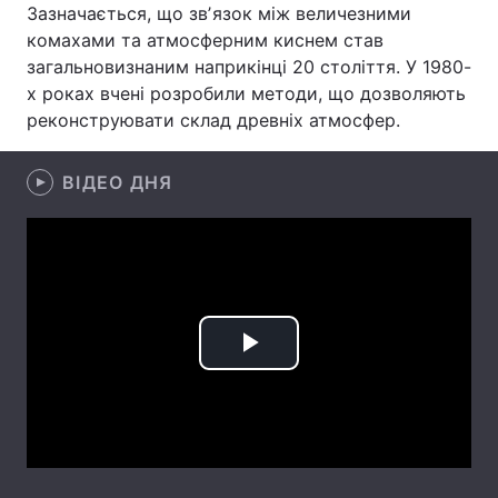
Зазначається, що звʼязок між величезними
Лонгріди
комахами та атмосферним киснем став
загальновизнаним наприкінці 20 століття. У 1980-
х роках вчені розробили методи, що дозволяють
Відео з Youtube
Статті
реконструювати склад древніх атмосфер.
Інтерв'ю
Думки
ВІДЕО ДНЯ
Архів
Вакансії
Контакти
Послуги
Play
Video