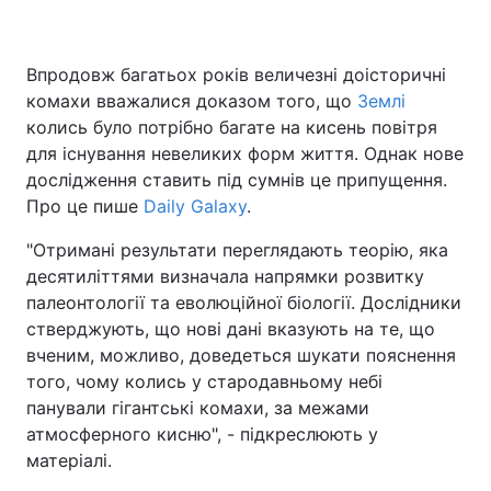
Впродовж багатьох років величезні доісторичні
Головна
Війна
комахи вважалися доказом того, що
Землі
колись було потрібно багате на кисень повітря
Україна
Політика
для існування невеликих форм життя. Однак нове
дослідження ставить під сумнів це припущення.
Економіка
Світ
Про це пише
Daily Galaxy
.
Спорт
Наука
"Отримані результати переглядають теорію, яка
десятиліттями визначала напрямки розвитку
Техно і зв'язок
Лайт
палеонтології та еволюційної біології. Дослідники
стверджують, що нові дані вказують на те, що
Зброя
Інциденти
вченим, можливо, доведеться шукати пояснення
того, чому колись у стародавньому небі
Здоров'я
Туризм
панували гігантські комахи, за межами
Цікавинки
Погода
атмосферного кисню", - підкреслюють у
матеріалі.
Екологія
Регіони