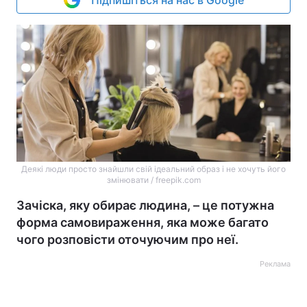
Підпишіться на нас в Google
Деякі люди просто знайшли свій ідеальний образ і не хочуть його
змінювати / freepik.com
Зачіска, яку обирає людина, – це потужна
форма самовираження, яка може багато
чого розповісти оточуючим про неї.
Реклама