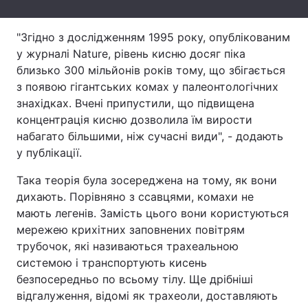
Тема оформлення
"Згідно з дослідженням 1995 року, опублікованим
у журналі Nature, рівень кисню досяг піка
близько 300 мільйонів років тому, що збігається
з появою гігантських комах у палеонтологічних
знахідках. Вчені припустили, що підвищена
концентрація кисню дозволила їм вирости
набагато більшими, ніж сучасні види", - додають
у публікації.
Така теорія була зосереджена на тому, як вони
дихають. Порівняно з ссавцями, комахи не
мають легенів. Замість цього вони користуються
мережею крихітних заповнених повітрям
трубочок, які називаються трахеальною
системою і транспортують кисень
безпосередньо по всьому тілу. Ще дрібніші
відгалуження, відомі як трахеоли, доставляють