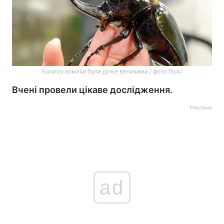
Колись комахи були дуже великими / фото flickr
Вчені провели цікаве дослідження.
Реклама
ad