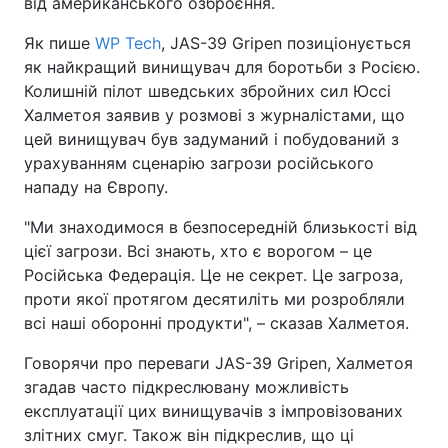
від американського озброєння.
Як пише
WP Tech
, JAS-39 Gripen позиціонується
як найкращий винищувач для боротьби з Росією.
Колишній пілот шведських збройних сил Юссі
Халметоя заявив у розмові з журналістами, що
цей винищувач був задуманий і побудований з
урахуванням сценарію загрози російського
нападу на Європу.
"Ми знаходимося в безпосередній близькості від
цієї загрози. Всі знають, хто є ворогом – це
Російська Федерація. Це не секрет. Це загроза,
проти якої протягом десятиліть ми розробляли
всі наші оборонні продукти", – сказав Халметоя.
Говорячи про переваги JAS-39 Gripen, Халметоя
згадав часто підкреслювану можливість
експлуатації цих винищувачів з імпровізованих
злітних смуг. Також він підкреслив, що ці