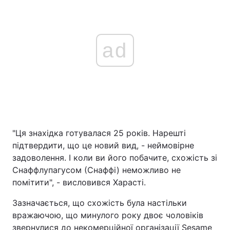
ad
"Ця знахідка готувалася 25 років. Нарешті
підтвердити, що це новий вид, - неймовірне
задоволення. І коли ви його побачите, схожість зі
Снаффлупагусом (Снаффі) неможливо не
помітити", - висловився Харасті.
Зазначається, що схожість була настільки
вражаючою, що минулого року двоє чоловіків
звернулися до некомерційної організації Sesame