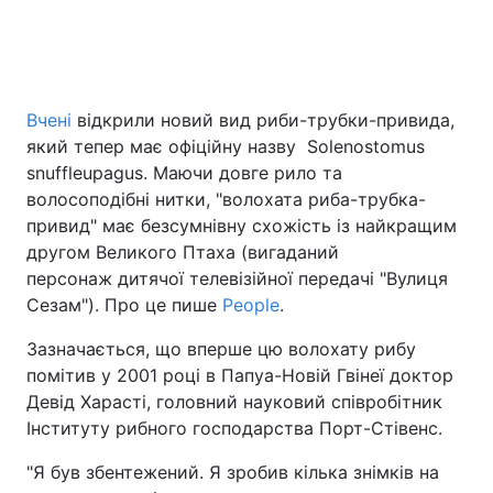
Головна
Війна
Вчені
відкрили новий вид риби-трубки-привида,
Україна
Політика
який тепер має офіційну назву Solenostomus
snuffleupagus. Маючи довге рило та
Економіка
Світ
волосоподібні нитки, "волохата риба-трубка-
привид" має безсумнівну схожість із найкращим
Спорт
Наука
другом Великого Птаха (вигаданий
персонаж дитячої телевізійної передачі "Вулиця
Техно і зв'язок
Лайт
Сезам"). Про це пише
People
.
Зброя
Інциденти
Зазначається, що вперше цю волохату рибу
помітив у 2001 році в Папуа-Новій Гвінеї доктор
Здоров'я
Туризм
Девід Харасті, головний науковий співробітник
Інституту рибного господарства Порт-Стівенс.
Цікавинки
Погода
"Я був збентежений. Я зробив кілька знімків на
Екологія
Регіони