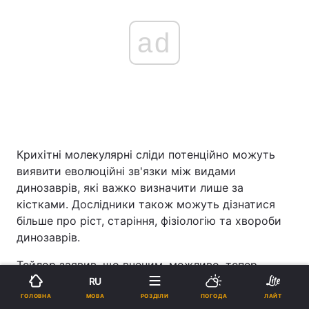
ad
Крихітні молекулярні сліди потенційно можуть
виявити еволюційні зв'язки між видами
динозаврів, які важко визначити лише за
кістками. Дослідники також можуть дізнатися
більше про ріст, старіння, фізіологію та хвороби
динозаврів.
Тейлор заявив, що вченим, можливо, тепер
доведеться переглянути зразки скам'янілостей,
RU
зібрані за останнє століття. Зображення,
МОВА
ГОЛОВНА
РОЗДІЛИ
ПОГОДА
ЛАЙТ