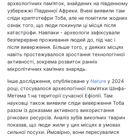
археологічних пам’яток, знайдених на південному
узбережжі Південної Африки. Вчені виявили там
сліди криптотефри Тоба, але не помітили жодних
ознак того, що люди покинули ці місця після
катастрофи. Навпаки - археологи зафіксували
безперервне проживання людей до, під час і
після виверження. Більше того, у деяких місцях
навіть простежувалося зростання технологічної
активності, зокрема розвиток ранніх
мікролітичних кам’яних знарядь.
Інше дослідження, опубліковане у
Nature
у 2024
році, стосувалося археологічної пам’ятки Шінфа-
Метема 1 на території сучасної Ефіопії. Там
науковці також виявили сліди виверження Тоба
разом із доказами активного використання
річкових ресурсів. Аналіз зубів викопних тварин
показав, що люди жили у цих місцях в умовах
сильної посухи. Ймовірно, вони пересувалися