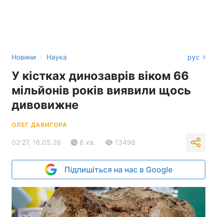
›
Новини
Наука
рус
У кістках динозаврів віком 66
мільйонів років виявили щось
дивовижне
ОЛЕГ ДАВИГОРА
02:27, 16.05.26
6 хв.
13498
Підпишіться на нас в Google