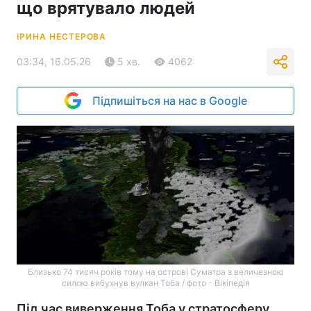
що врятувало людей
ІРИНА НЕСТЕРОВА
03:34, 16.05.26
5 хв.
4062
Підпишіться на нас в Google
Близько 74 тисяч років тому на острові Суматра з величезною
силою вибухнув вулкан Тоба / фото - Вікіпедія
Під час виверження Тоба у стратосферу