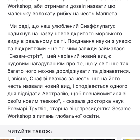
Workshop, аби отримати дозвіл назвати цю
маленьку волохату рибку на честь Маппета.
"Ми раді, що наш улюблений Снаффлупагус
надихнув на назву нововідкритого морського
виду в реальному світі. Поєднання науки з уявою
та відкриттями - це те, чим завжди займалася
"Сезам-стріт", і цей чарівний новий вид є
чудовим нагадуванням про те, що у світі ще так
багато чого можна досліджувати та дізнаватися.
І, звісно, Снаффі вважає за честь, що на його
честь назвали новий вид, і сподівається одного
дня відвідати Австралію, щоб познайомитися зі
своїм новим тезкою", - сказала докторка наук
Розмарі Тругліо, старша віцепрезидентка Sesame
Workshop з питань глобальної освіти.
ЧИТАЙТЕ ТАКОЖ: