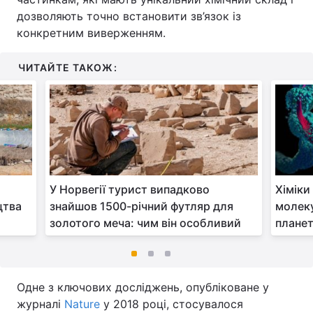
дозволяють точно встановити зв’язок із
конкретним виверженням.
ЧИТАЙТЕ ТАКОЖ:
У Норвегії турист випадково
Хіміки
цтва
знайшов 1500-річний футляр для
молеку
золотого меча: чим він особливий
плане
Одне з ключових досліджень, опубліковане у
журналі
Nature
у 2018 році, стосувалося