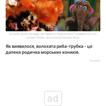
Ця риба дуже нагадує вигаданого персонажа Снаффлупагуса /
колаж УНІАН, фото David Harasti, flickr
Як виявилося, волохата риба-трубка - це
далека родичка морських коників.
Реклама
ad