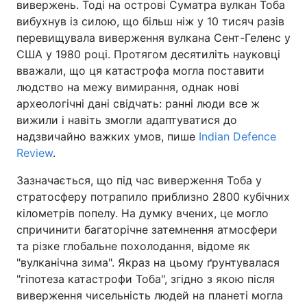
вивержень. Тоді на острові Суматра вулкан Тоба
вибухнув із силою, що більш ніж у 10 тисяч разів
перевищувала виверження вулкана Сент-Геленс у
США у 1980 році. Протягом десятиліть науковці
вважали, що ця катастрофа могла поставити
людство на межу вимирання, однак нові
археологічні дані свідчать: ранні люди все ж
вижили і навіть змогли адаптуватися до
надзвичайно важких умов, пише
Indian Defence
Review
.
Зазначається, що під час виверження Тоба у
стратосферу потрапило приблизно 2800 кубічних
кілометрів попелу. На думку вчених, це могло
спричинити багаторічне затемнення атмосфери
та різке глобальне похолодання, відоме як
"вулканічна зима". Якраз на цьому ґрунтувалася
"гіпотеза катастрофи Тоба", згідно з якою після
виверження чисельність людей на планеті могла