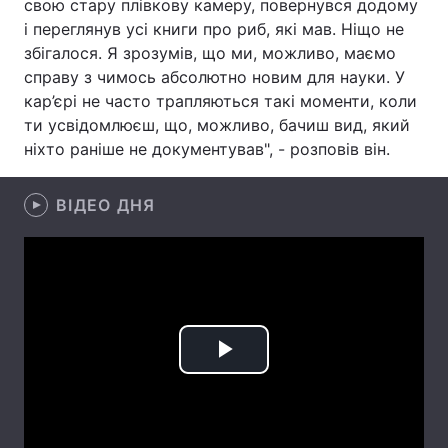
свою стару плівкову камеру, повернувся додому
і переглянув усі книги про риб, які мав. Ніщо не
Лонгріди
збігалося. Я зрозумів, що ми, можливо, маємо
справу з чимось абсолютно новим для науки. У
Відео з Youtube
Статті
кар’єрі не часто трапляються такі моменти, коли
ти усвідомлюєш, що, можливо, бачиш вид, який
Інтерв'ю
Думки
ніхто раніше не документував", - розповів він.
Архів
Вакансії
ВІДЕО ДНЯ
Контакти
Послуги
Play
Video