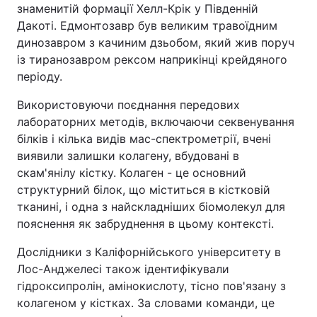
знаменитій формації Хелл-Крік у Південній
Дакоті. Едмонтозавр був великим травоїдним
динозавром з качиним дзьобом, який жив поруч
із тиранозавром рексом наприкінці крейдяного
періоду.
Використовуючи поєднання передових
лабораторних методів, включаючи секвенування
білків і кілька видів мас-спектрометрії, вчені
виявили залишки колагену, вбудовані в
скам'янілу кістку. Колаген - це основний
структурний білок, що міститься в кістковій
тканині, і одна з найскладніших біомолекул для
пояснення як забруднення в цьому контексті.
Дослідники з Каліфорнійського університету в
Лос-Анджелесі також ідентифікували
гідроксипролін, амінокислоту, тісно пов'язану з
колагеном у кістках. За словами команди, це