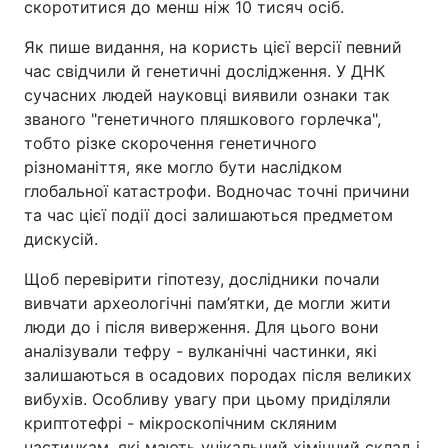
скоротитися до менш ніж 10 тисяч осіб.
Як пише видання, на користь цієї версії певний
час свідчили й генетичні дослідження. У ДНК
сучасних людей науковці виявили ознаки так
званого "генетичного пляшкового горлечка",
тобто різке скорочення генетичного
різноманіття, яке могло бути наслідком
глобальної катастрофи. Водночас точні причини
та час цієї події досі залишаються предметом
дискусій.
Щоб перевірити гіпотезу, дослідники почали
вивчати археологічні пам’ятки, де могли жити
люди до і після виверження. Для цього вони
аналізували тефру - вулканічні частинки, які
залишаються в осадових породах після великих
вибухів. Особливу увагу при цьому приділяли
криптотефрі - мікроскопічним скляним
частинкам, які мають унікальний хімічний склад і