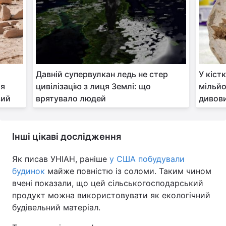
Давній супервулкан ледь не стер
У кіст
ля
цивілізацію з лиця Землі: що
мільйо
вий
врятувало людей
дивов
Інші цікаві дослідження
Як писав УНІАН, раніше
у США побудували
будинок
майже повністю із соломи. Таким чином
вчені показали, що цей сільськогосподарський
продукт можна використовувати як екологічний
будівельний матеріал.