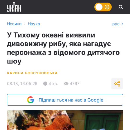
›
Новини
Наука
рус
У Тихому океані виявили
дивовижну рибу, яка нагадує
персонажа з відомого дитячого
шоу
КАРИНА БОВСУНОВСЬКА
08:18, 16.05.26
4 хв.
4767
Підпишіться на нас в Google