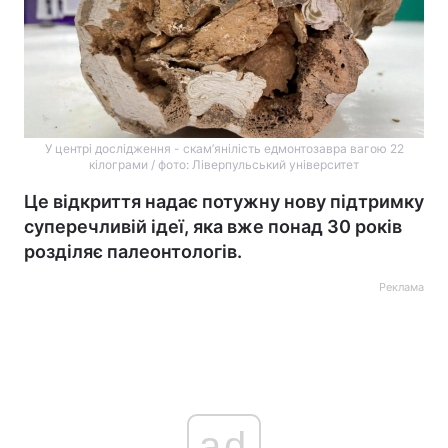
У центрі дослідження - скам’янілість едмонтозавра вагою 22
кілограми / фото: Ліверпульський університет
Це відкриття надає потужну нову підтримку
суперечливій ідеї, яка вже понад 30 років
розділяє палеонтологів.
Реклама
ad