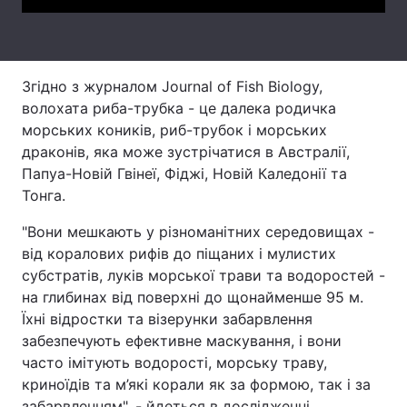
Тема оформлення
Згідно з журналом Journal of Fish Biology,
волохата риба-трубка - це далека родичка
морських коників, риб-трубок і морських
драконів, яка може зустрічатися в Австралії,
Папуа-Новій Гвінеї, Фіджі, Новій Каледонії та
Тонга.
"Вони мешкають у різноманітних середовищах -
від коралових рифів до піщаних і мулистих
субстратів, луків морської трави та водоростей -
на глибинах від поверхні до щонайменше 95 м.
Їхні відростки та візерунки забарвлення
забезпечують ефективне маскування, і вони
часто імітують водорості, морську траву,
криноїдів та м’які корали як за формою, так і за
забарвленням", - йдеться в дослідженні.