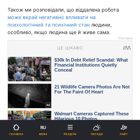
Також ми розповідали, що віддалена робота
може вкрай негативно впливати на
психологічний та психічний стан
людини,
особливо, якщо людина ще й живе сама.
Реклама
RU
МОВА
ГОЛОВНА
РОЗДІЛИ
ПОГОДА
ЛАЙТ