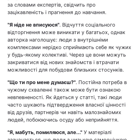
за словами експертів, свідчить про
зацікавленість і прагнення до навчання.
"Я ніде не вписуюся"
. Відчуття соціального
відторгнення може виникати у багатьох, однак
авторка наголошує: люди з внутрішніми
комплексами нерідко сприймають себе як чужих
у будь-якому колективі. Через це вони можуть
закриватися від нових знайомств і втрачати
можливості для побудови близьких стосунків.
"Що ти про мене думаєш?"
. Постійна потреба в
чужому схваленні також може бути ознакою
невпевненості. Як йдеться у статті, такі люди
часто шукають підтвердження власної цінності
від друзів, партнерів чи навіть малознайомих
людей, побоюючись осуду або неприйняття.
"Я, мабуть, помиляюся, але..."
У матеріалі
зазначається, що люди з низькою самооцінкою