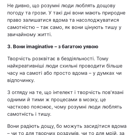
Не дивно, що розумні люди люблять дощову
погоду та грози. У такі дні вони мають природне
право залишатися вдома та насолоджуватися
самотністю – так само, як вони цінують тишу у
звичайному житті.
3. Вони imaginative – з багатою уявою
Творчість розквітає в бездіяльності. Тому
найкреативніші люди схильні проводити більше
часу на самоті або просто вдома – у думках чи
відпочинку.
З огляду на те, що інтелект і творчість пов'язані
одними й тими ж процесами в мозку, це
частково пояснює, чому розумні люди люблять
самотність і тишу.
Вони радіють дощу, бо можуть засидітися вдома
– чи то для творчих роздумів, чи то для мрій, за