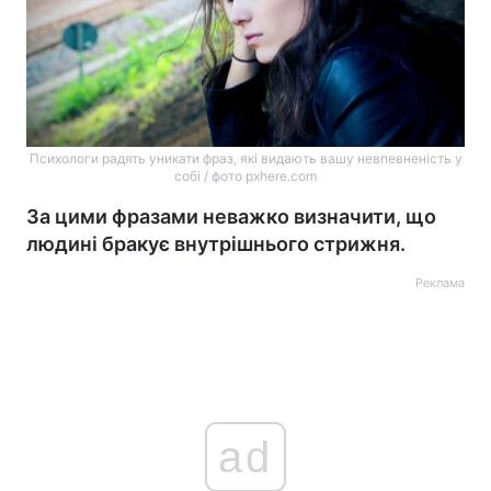
Психологи радять уникати фраз, які видають вашу невпевненість у
собі / фото pxhere.com
За цими фразами неважко визначити, що
людині бракує внутрішнього стрижня.
Реклама
ad