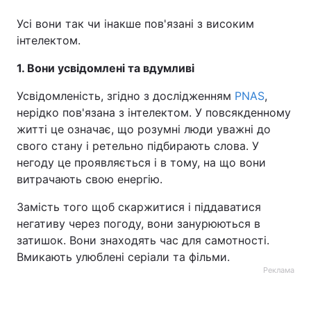
Усі вони так чи інакше пов'язані з високим
Тема оформлення
інтелектом.
1. Вони усвідомлені та вдумливі
Усвідомленість, згідно з дослідженням
PNAS
,
нерідко пов'язана з інтелектом. У повсякденному
житті це означає, що розумні люди уважні до
свого стану і ретельно підбирають слова. У
негоду це проявляється і в тому, на що вони
витрачають свою енергію.
Замість того щоб скаржитися і піддаватися
негативу через погоду, вони занурюються в
затишок. Вони знаходять час для самотності.
Вмикають улюблені серіали та фільми.
Реклама