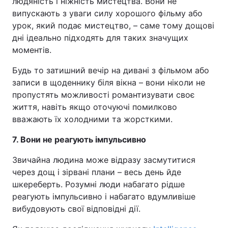
людяність і ніжність мистецтва. Вони не
випускають з уваги силу хорошого фільму або
урок, який подає мистецтво, – саме тому дощові
дні ідеально підходять для таких значущих
моментів.
Будь то затишний вечір на дивані з фільмом або
записи в щоденнику біля вікна – вони ніколи не
пропустять можливості романтизувати своє
життя, навіть якщо оточуючі помилково
вважають їх холодними та жорсткими.
7. Вони не реагують імпульсивно
Звичайна людина може відразу засмутитися
через дощ і зірвані плани – весь день йде
шкереберть. Розумні люди набагато рідше
реагують імпульсивно і набагато вдумливіше
вибудовують свої відповідні дії.