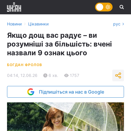
›
Новини
Цікавинки
рус
Якщо дощ вас радує – ви
розумніші за більшість: вчені
назвали 9 ознак цього
БОГДАН ФРОЛОВ
04:14, 12.06.26
6 хв.
1757
Підпишіться на нас в Google