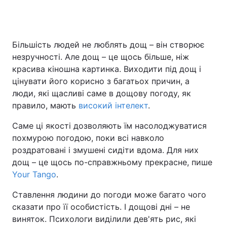
Головна
Війна
Більшість людей не люблять дощ – він створює
незручності. Але дощ – це щось більше, ніж
Україна
Політика
красива кіношна картинка. Виходити під дощ і
цінувати його корисно з багатьох причин, а
Економіка
Світ
люди, які щасливі саме в дощову погоду, як
правило, мають
високий інтелект
.
Спорт
Наука
Саме ці якості дозволяють їм насолоджуватися
Техно і зв'язок
Лайт
похмурою погодою, поки всі навколо
роздратовані і змушені сидіти вдома. Для них
Зброя
Інциденти
дощ – це щось по-справжньому прекрасне, пише
Your Tango
.
Здоров'я
Туризм
Ставлення людини до погоди може багато чого
Цікавинки
Погода
сказати про її особистість. І дощові дні – не
виняток. Психологи виділили дев'ять рис, які
Екологія
Регіони