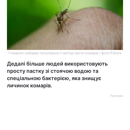
У мережі набирає популярності метод проти комарів / фото Pxhere
Дедалі більше людей використовують
просту пастку зі стоячою водою та
спеціальною бактерією, яка знищує
личинок комарів.
Реклама