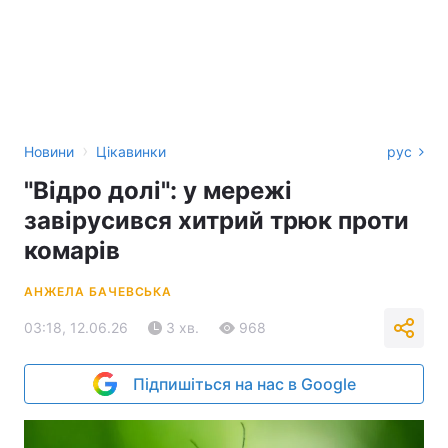
›
Новини
Цікавинки
рус
"Відро долі": у мережі
завірусився хитрий трюк проти
комарів
АНЖЕЛА БАЧЕВСЬКА
03:18, 12.06.26
3 хв.
968
Підпишіться на нас в Google