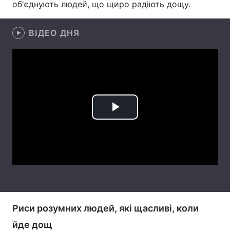
об'єднують людей, що щиро радіють дощу.
Лонгріди
ВІДЕО ДНЯ
Відео з Youtube
Статті
Інтерв'ю
Думки
Архів
Вакансії
Play
Контакти
Video
Послуги
Риси розумних людей, які щасливі, коли
йде дощ