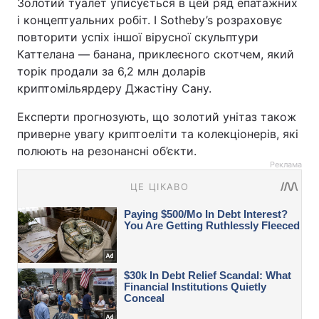
Золотий туалет уписується в цей ряд епатажних
і концептуальних робіт. І Sotheby’s розраховує
повторити успіх іншої вірусної скульптури
Каттелана — банана, приклеєного скотчем, який
торік продали за 6,2 млн доларів
криптомільярдеру Джастіну Сану.
Експерти прогнозують, що золотий унітаз також
приверне увагу криптоеліти та колекціонерів, які
полюють на резонансні об’єкти.
Реклама