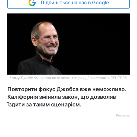
Підпишіться на нас в Google
Чому Джобс змінював авто кожні пів року / Ілюстрація REUTERS
Повторити фокус Джобса вже неможливо.
Каліфорнія змінила закон, що дозволяв
їздити за таким сценарієм.
Реклама