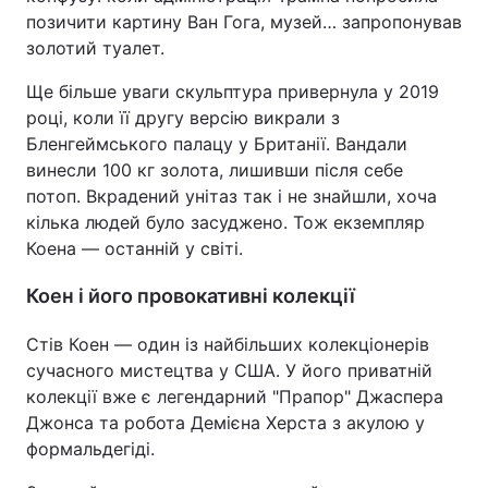
позичити картину Ван Гога, музей… запропонував
золотий туалет.
Ще більше уваги скульптура привернула у 2019
році, коли її другу версію викрали з
Бленгеймського палацу у Британії. Вандали
винесли 100 кг золота, лишивши після себе
потоп. Вкрадений унітаз так і не знайшли, хоча
кілька людей було засуджено. Тож екземпляр
Коена — останній у світі.
Коен і його провокативні колекції
Стів Коен — один із найбільших колекціонерів
сучасного мистецтва у США. У його приватній
колекції вже є легендарний "Прапор" Джаспера
Джонса та робота Демієна Херста з акулою у
формальдегіді.