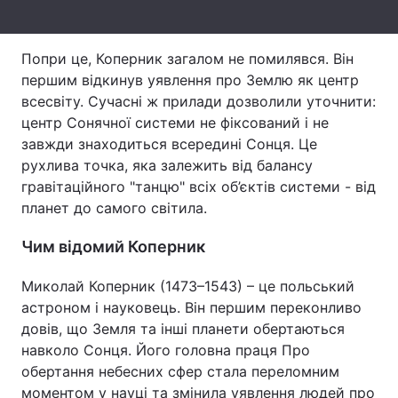
Тема оформлення
Попри це, Коперник загалом не помилявся. Він
першим відкинув уявлення про Землю як центр
всесвіту. Сучасні ж прилади дозволили уточнити:
центр Сонячної системи не фіксований і не
завжди знаходиться всередині Сонця. Це
рухлива точка, яка залежить від балансу
гравітаційного "танцю" всіх об’єктів системи - від
планет до самого світила.
Чим відомий Коперник
Миколай Коперник (1473–1543) – це польський
астроном і науковець. Він першим переконливо
довів, що Земля та інші планети обертаються
навколо Сонця. Його головна праця Про
обертання небесних сфер стала переломним
моментом у науці та змінила уявлення людей про