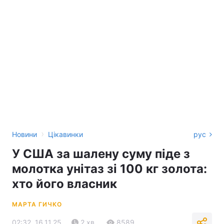
›
Новини
Цікавинки
рус
У США за шалену суму піде з
молотка унітаз зі 100 кг золота:
хто його власник
МАРТА ГИЧКО
02:32, 16.11.25
2 хв.
8589