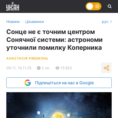
›
Новини
Цікавинки
рус
Сонце не є точним центром
Сонячної системи: астрономи
уточнили помилку Коперника
АНАСТАСІЯ РЯБОКОНЬ
06:11, 16.11.25
2 хв.
15383
Підпишіться на нас в Google