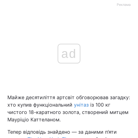
Реклама
ad
Майже десятиліття артсвіт обговорював загадку:
хто купив функціональний
унітаз
із 100 кг
чистого 18-каратного золота, створений митцем
Мауріціо Каттеланом.
Тепер відповідь знайдено — за даними п’яти