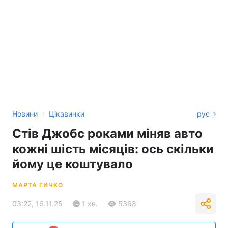
›
Новини
Цікавинки
рус
Стів Джобс роками міняв авто
кожні шість місяців: ось скільки
йому це коштувало
МАРТА ГИЧКО
03:22, 16.11.25
1 хв.
5368