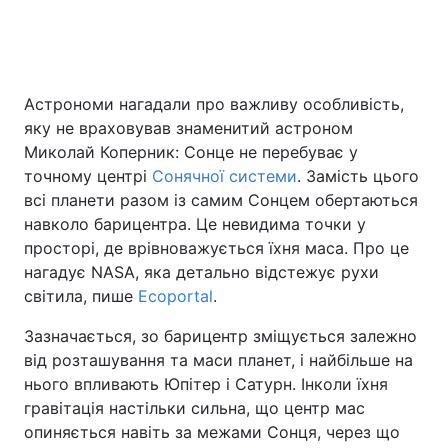
Головна
Війна
Астрономи нагадали про важливу особливість,
яку не враховував знаменитий астроном
Україна
Політика
Миколай Коперник: Сонце не перебуває у
Економіка
Світ
точному центрі
Сонячної системи
. Замість цього
всі планети разом із самим Сонцем обертаються
Спорт
Наука
навколо барицентра. Це невидима точки у
просторі, де врівноважується їхня маса. Про це
Техно і зв'язок
Лайт
нагадує NASA, яка детально відстежує рухи
світила, пише
Ecoportal
.
Зброя
Інциденти
Зазначається, зо барицентр зміщується залежно
Здоров'я
Туризм
від розташування та маси планет, і найбільше на
нього впливають Юпітер і Сатурн. Інколи їхня
Цікавинки
Погода
гравітація настільки сильна, що центр мас
опиняється навіть за межами Сонця, через що
Екологія
Регіони