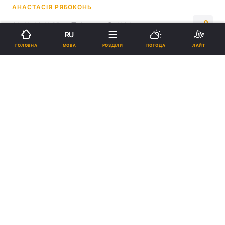
АНАСТАСІЯ РЯБОКОНЬ
01:41, 16.11.25
3 хв.
1184
RU
МОВА
ГОЛОВНА
РОЗДІЛИ
ПОГОДА
ЛАЙТ
Підпишіться на нас в Google
Скупчення зірок Плеяди в об'єктиві телескопу "Хаббл" та
інфрачервоному світлі / колаж УНІАН, фото Вікіпедія
Знамените зоряне скупчення "Сім сестер"
приховує тисячі давно втрачених зоряних