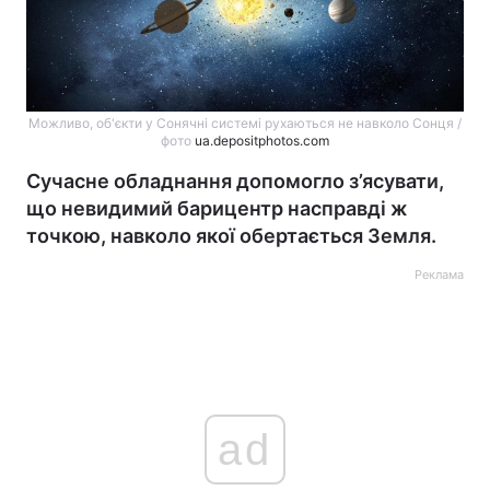
Можливо, об'єкти у Сонячні системі рухаються не навколо Сонця /
фото
ua.depositphotos.com
Сучасне обладнання допомогло з’ясувати,
що невидимий барицентр насправді ж
точкою, навколо якої обертається Земля.
Реклама
ad