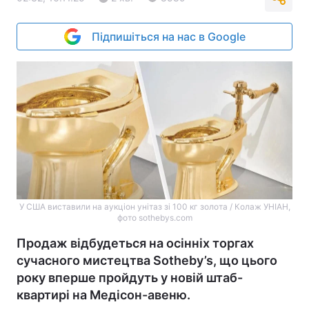
Підпишіться на нас в Google
У США виставили на аукціон унітаз зі 100 кг золота / Колаж УНІАН,
фото sothebys.com
Продаж відбудеться на осінніх торгах
сучасного мистецтва Sotheby’s, що цього
року вперше пройдуть у новій штаб-
квартирі на Медісон-авеню.