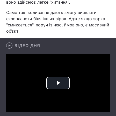
воно здійснює легке "хитання".
Лонгріди
Саме такі коливання дають змогу виявляти
екзопланети біля інших зірок. Адже якщо зорка
Відео з Youtube
Статті
"смикається", поруч із нею, ймовірно, є масивний
об’єкт.
Інтерв'ю
Думки
ВІДЕО ДНЯ
Архів
Вакансії
Контакти
Послуги
Play
Video