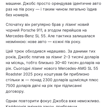
машини. Джобс просто орендував ідентичне авто
раз на пів року — і таким чином легально їздив
без номерів.
Спочатку він регулярно брав у лізинг новий
чорний Porsche 911, а згодом перейшов на
Mercedes-Benz SL 55. Але тактика залишалася
незмінною: нове авто — кожні пів року.
Цей трюк обходився недешево. За даними тих
років, Джобс платив за лізинг 2–3 тисячі доларів
на місяць, тобто близько 30–40 тисяч доларів на
рік. Сьогодні лізинг нового Mercedes-AMG SL 55
Roadster 2025 року коштував би приблизно
стільки ж — понад 2300 доларів щомісяця плюс
7500 доларів двічі на рік при підписанні
договору.
Однак повторити фокус Джобса вже неможливо.
Каліфорнія змінила закон, прибравши