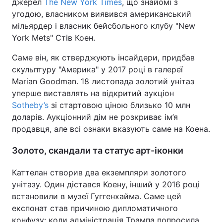
джерел
The New York Times
, що знайомі з
угодою, власником виявився американський
мільярдер і власник бейсбольного клубу "New
York Mets" Стів Коен.
Саме він, як стверджують інсайдери, придбав
скульптуру "Америка" у 2017 році в галереї
Marian Goodman. 18 листопада золотий унітаз
уперше виставлять на відкритий аукціон
Sotheby’s
зі стартовою ціною близько 10 млн
доларів. Аукціонний дім не розкриває ім’я
продавця, але всі ознаки вказують саме на Коена.
Золото, скандали та статус арт-іконки
Каттелан створив два екземпляри золотого
унітазу. Один дістався Коену, інший у 2016 році
встановили в музеї Гуггенхайма. Саме цей
експонат став причиною дипломатичного
конфузу: коли адміністрація Трампа попросила