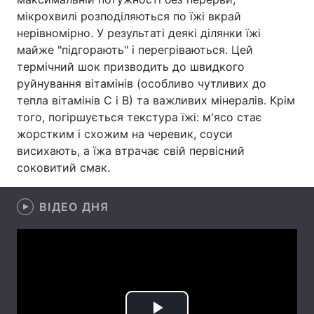
мікрохвилі розподіляються по їжі вкрай
Лонгріди
нерівномірно. У результаті деякі ділянки їжі
майже "підгорають" і перегріваються. Цей
термічний шок призводить до швидкого
Відео з Youtube
Статті
руйнування вітамінів (особливо чутливих до
Інтерв'ю
Думки
тепла вітамінів С і В) та важливих мінералів. Крім
того, погіршується текстура їжі: м'ясо стає
Архів
Вакансії
жорстким і схожим на черевик, соуси
висихають, а їжа втрачає свій первісний
Контакти
соковитий смак.
Послуги
ВІДЕО ДНЯ