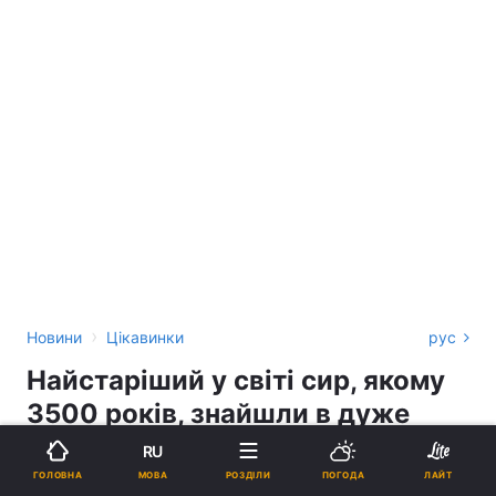
›
Новини
Цікавинки
рус
Найстаріший у світі сир, якому
3500 років, знайшли в дуже
несподіваному місці
RU
МОВА
ГОЛОВНА
РОЗДІЛИ
ПОГОДА
ЛАЙТ
СОФІЯ ДАВИДЕНКО