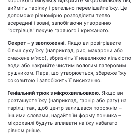
короткого імпульсу відкрийте мікрохвильову піч,
вийміть тарілку і ретельно перемішайте їжу. Це
допоможе рівномірно розподілити тепло
всередині і зовні, запобігаючи утворенню
"острівців" пекуче гарячого і крижаного.
Секрет – у зволоженні.
Якщо ви розігріваєте
більш суху їжу (наприклад, рис, макарони або
смажене м'ясо), збризніть її невеликою кількістю
води або накрийте чистим вологим паперовим
рушником. Пара, що утворюється, збереже їжу
соковитою і запобіжить її висиханню.
Геніальний трюк з мікрохвильовкою.
Якщо ви
розташуєте їжу (наприклад, гарнір або рагу) на
тарілці так, щоб центр залишався порожнім –
іншими словами, надайте їй форму пончика –
мікрохвилі будуть впливати на їжу набагато
рівномірніше.