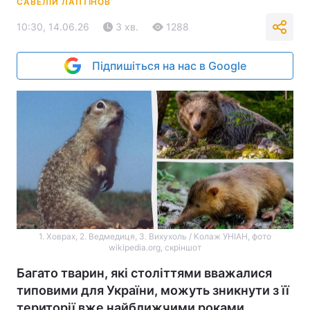
САВЕЛІЙ ЛАПТІНОВ
10:30, 14.06.26
3 хв.
1288
Підпишіться на нас в Google
1. Ховрах, 2. Ведмедиця, 3. Вихухоль / Колаж УНІАН, фото
wikipedia.org, скріншот
Багато тварин, які століттями вважалися
типовими для України, можуть зникнути з її
території вже найближчими роками.