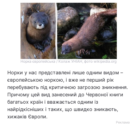
Норка європейська / Колаж УНІАН, фото wikipedia.org
Норки у нас представлені лише одним видом –
європейською норкою, і вже не перший рік
перебувають під критичною загрозою зникнення.
Причому цей вид занесений до Червоної книги
багатьох країн і вважається одним із
найрідкісніших і таких, що швидко зникають,
хижаків Європи.
Реклама