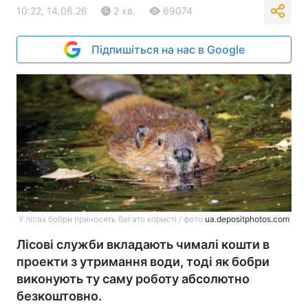
10:22, 14.06.26
2 хв.
69074
Підпишіться на нас в Google
У лісах бобри приносять багато користі / фото
ua.depositphotos.com
Лісові служби вкладають чималі кошти в
проекти з утримання води, тоді як бобри
виконують ту саму роботу абсолютно
безкоштовно.