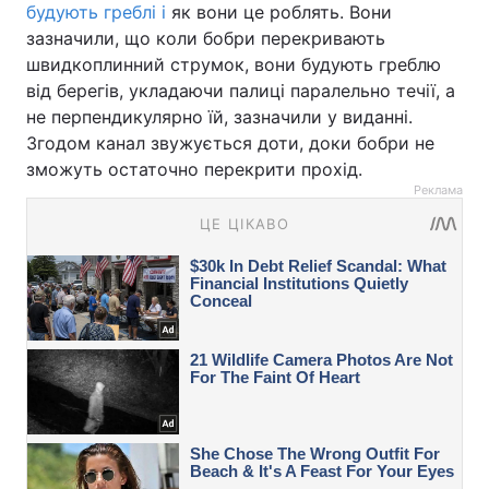
будують греблі і
як вони це роблять. Вони
зазначили, що коли бобри перекривають
швидкоплинний струмок, вони будують греблю
від берегів, укладаючи палиці паралельно течії, а
не перпендикулярно їй, зазначили у виданні.
Згодом канал звужується доти, доки бобри не
зможуть остаточно перекрити прохід.
Реклама