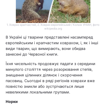
1. Ховрах крапчастий, 2. Ховрах європейський / Колаж УНІАН, фото
wikipedia.org
В Україні ці тварини представлені насамперед
європейським і крапчастим ховрахом, і, як і інші
види тварин, що вимирають, вони обидва
занесені до Червоної книги.
Їхня чисельність продовжує падати з середини
минулого століття через розорювання степів,
знищення цілинних ділянок і скорочення
пасовищ. Сьогодні в ряді регіонів ховрахи вже
повністю зникли або зустрічаються лише
невеликими локальними групами.
Норки