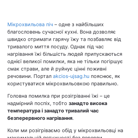
Мікрохвильова піч
– одне з найбільших
Головна
Війна
благословень сучасної кухні. Вона дозволяє
швидко отримати гарячу їжу та позбавляє від
Україна
Політика
тривалого миття посуду. Однак під час
нагрівання їжі більшість людей припускаються
Економіка
Світ
однієї великої помилки, яка не тільки погіршує
Спорт
Наука
смак страви, але й руйнує цінні поживні
речовини. Портал
akcios-ujsag.hu
пояснює, як
Техно і зв'язок
Лайт
користуватися мікрохвильовкою правильно.
Зброя
Інциденти
Головна помилка при розігріванні їжі – це
надмірний поспіх, тобто
занадто висока
Здоров'я
Туризм
температура і занадто тривалий час
безперервного нагрівання
.
Цікавинки
Погода
Коли ми розігріваємо обід у мікрохвильовці на
Екологія
Регіони
максимальній потужності без перерви,