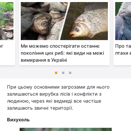
ог
Ми можемо спостерігати останнє
Про та
покоління цих риб: які види на межі
птахи в
вимирання в Україні
При цьому основними загрозами для нього
залишаються вирубка лісів і конфлікти з
людиною, через які ведмеді все частіше
залишають звичні території.
Вихухоль