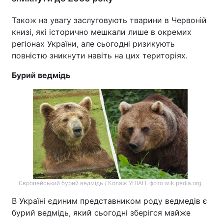
Також на увагу заслуговують тварини в Червоній
книзі, які історично мешкали лише в окремих
регіонах України, але сьогодні ризикують
повністю зникнути навіть на цих територіях.
Бурий ведмідь
Європейський бурий ведмідь / Колаж УНІАН, фото wikipedia.org
В Україні єдиним представником роду ведмедів є
бурий ведмідь, який сьогодні зберігся майже