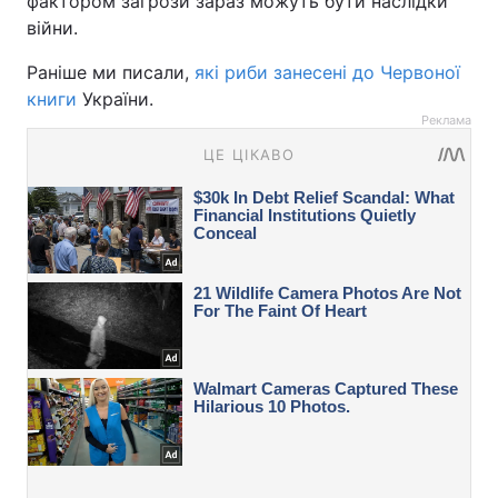
фактором загрози зараз можуть бути наслідки
війни.
Раніше ми писали,
які риби занесені до Червоної
книги
України.
Реклама