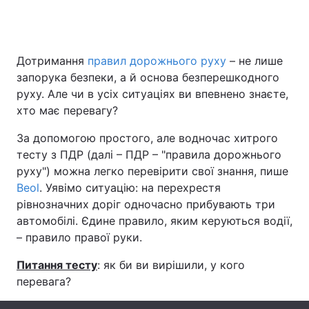
Головна
Війна
Дотримання
правил дорожнього руху
– не лише
запорука безпеки, а й основа безперешкодного
Україна
Політика
руху. Але чи в усіх ситуаціях ви впевнено знаєте,
хто має перевагу?
Економіка
Світ
За допомогою простого, але водночас хитрого
Спорт
Наука
тесту з ПДР (далі – ПДР – "правила дорожнього
руху") можна легко перевірити свої знання, пише
Техно і зв'язок
Лайт
Beol
. Уявімо ситуацію: на перехрестя
рівнозначних доріг одночасно прибувають три
Зброя
Інциденти
автомобілі. Єдине правило, яким керуються водії,
– правило правої руки.
Здоров'я
Туризм
Питання тесту
: як би ви вирішили, у кого
Цікавинки
Погода
перевага?
Екологія
Регіони