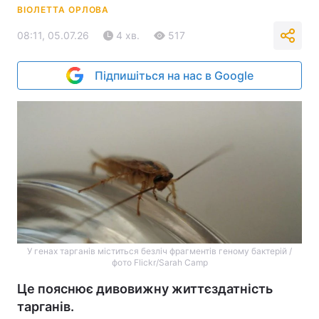
ВІОЛЕТТА ОРЛОВА
08:11, 05.07.26
4 хв.
517
Підпишіться на нас в Google
У генах тарганів міститься безліч фрагментів геному бактерій /
фото Flickr/Sarah Camp
Це пояснює дивовижну життєздатність
тарганів.