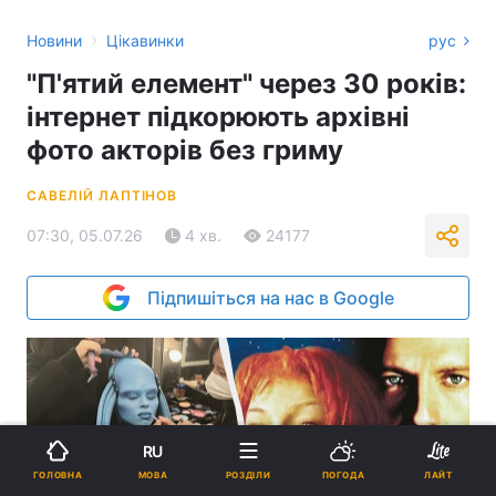
›
Новини
Цікавинки
рус
"П'ятий елемент" через 30 років:
інтернет підкорюють архівні
фото акторів без гриму
САВЕЛІЙ ЛАПТІНОВ
07:30, 05.07.26
4 хв.
24177
Підпишіться на нас в Google
RU
МОВА
ГОЛОВНА
РОЗДІЛИ
ПОГОДА
ЛАЙТ