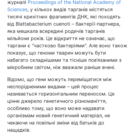
журналі
Proceedings of the National Academy of
Sciences
, у кількох видів тарганів містяться
тисячі крихітних фрагментів ДНК, які походять
від Blattabacterium cuenoti – бактерії-партнера,
яка мешкала всередині родичів тарганів
мільйони років. Це відкриття не означає, що
таргани є "частково бактеріями". Але воно також
показує, що геноми тварин можуть бути
набагато складнішими та тісніше пов’язаними з
мікробним світом, ніж вважали раніше вчені.
Відомо, що гени можуть переміщатися між
неспорідненими видами – цей процес
називається горизонтальним переносом. Це
цінне джерело генетичного різноманіття,
особливо тому, що воно може надавати
організмам новий генетичний матеріал, не
чекаючи на повільні зміни від батьків до
нащадків.