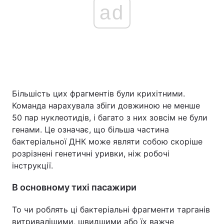
ad
Більшість цих фрагментів були крихітними.
Команда нарахувала збіги довжиною не менше
50 пар нуклеотидів, і багато з них зовсім не були
генами. Це означає, що більша частина
бактеріальної ДНК може являти собою скоріше
розрізнені генетичні уривки, ніж робочі
інструкції.
В основному тихі пасажири
То чи роблять ці бактеріальні фрагменти тарганів
витривалішими, швидшими або їх важче