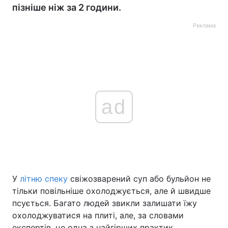
пізніше ніж за 2 години.
Реклама
ad
У
літню спеку
свіжозварений суп або бульйон не
тільки повільніше охолоджується, але й швидше
псується. Багато людей звикли залишати їжу
охолоджуватися на плиті, але, за словами
експертів, це одна з найгірших практик.