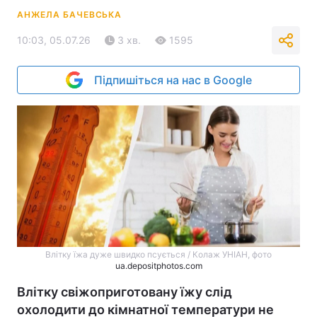
АНЖЕЛА БАЧЕВСЬКА
10:03, 05.07.26
3 хв.
1595
Підпишіться на нас в Google
Влітку їжа дуже швидко псується / Колаж УНІАН, фото
ua.depositphotos.com
Влітку свіжоприготовану їжу слід
охолодити до кімнатної температури не