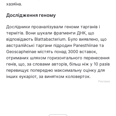
хазяїна.
Дослідження геному
Дослідники проаналізували геноми тарганів і
термітів. Вони шукали фрагменти ДНК, що
відповідають Blattabacterium. Було виявлено, що
австралійські таргани підродин Panesthiinae та
Geoscapheinae містять понад 3000 вставок,
отриманих шляхом горизонтального перенесення
генів, що, за словами авторів, більш ніж у 10 разів
перевищує попередню максимальну оцінку для
інших еукаріот, за винятком коловерток.
Реклама