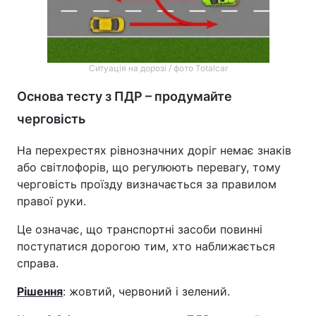
Тема оформлення
Ситуація на дорозі / фото Totalcar
Основа тесту з ПДР – продумайте
черговість
На перехрестях рівнозначних доріг немає знаків
або світлофорів, що регулюють перевагу, тому
черговість проїзду визначається за правилом
правої руки.
Це означає, що транспортні засоби повинні
поступатися дорогою тим, хто наближається
справа.
Рішення
: жовтий, червоний і зелений.