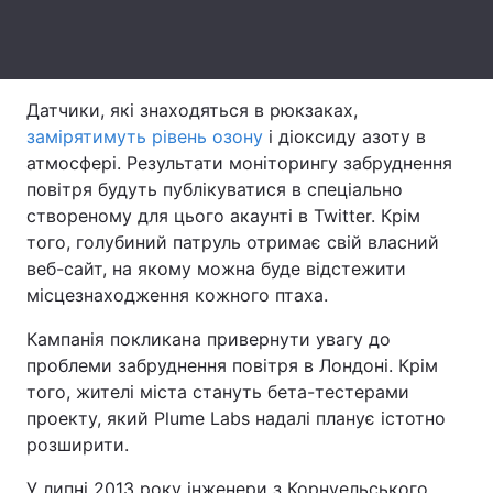
Лонгріди
Відео з Youtube
Статті
Датчики, які знаходяться в рюкзаках,
замірятимуть рівень озону
і діоксиду азоту в
Інтерв'ю
Думки
атмосфері. Результати моніторингу забруднення
повітря будуть публікуватися в спеціально
Архів
Вакансії
створеному для цього акаунті в Twitter. Крім
того, голубиний патруль отримає свій власний
Контакти
веб-сайт, на якому можна буде відстежити
місцезнаходження кожного птаха.
Послуги
Кампанія покликана привернути увагу до
проблеми забруднення повітря в Лондоні. Крім
того, жителі міста стануть бета-тестерами
проекту, який Plume Labs надалі планує істотно
розширити.
У липні 2013 року інженери з Корнуельського