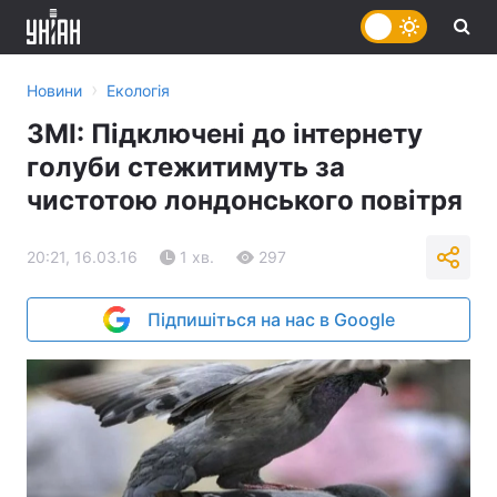
›
Новини
Екологія
ЗМІ: Підключені до інтернету
голуби стежитимуть за
чистотою лондонського повітря
20:21, 16.03.16
1 хв.
297
Підпишіться на нас в Google