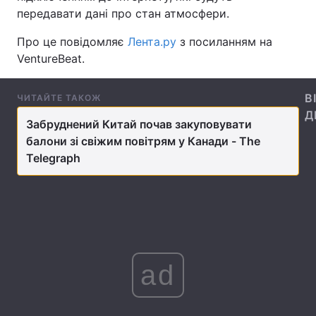
передавати дані про стан атмосфери.
Про це повідомляє
Лента.ру
з посиланням на
VentureBeat.
Головна
Війна
Україна
Політика
В
ЧИТАЙТЕ ТАКОЖ
Д
Економіка
Світ
Забруднений Китай почав закуповувати
балони зі свіжим повітрям у Канади - The
Спорт
Наука
Telegraph
Техно і зв'язок
Лайт
Зброя
Інциденти
Здоров'я
Туризм
ad
Цікавинки
Погода
Екологія
Регіони