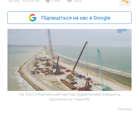
16:04, 15.03.16
1 хв.
593
Підпишіться на нас в Google
На Тузлі в Керченській протоці будівельники знищують
рослинність / most.life
Реклама