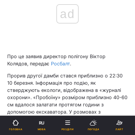
ad
Про це заявив директор полігону Віктор
Колядов, передає
Росбалт
.
Прорив другої дамби стався приблизно о 22:30
10 березня. Інформація про подію, як
стверджують екологи, відображена в «журналі
охорони». «Пробоїну» розміром приблизно 40-60
см вдалося залатати протягом години з
допомогою екскаватора. У розмовах з
активістами факт прориву підтверджували і
RU
робочі полігону.
МОВА
ГОЛОВНА
РОЗДІЛИ
ПОГОДА
ЛАЙТ