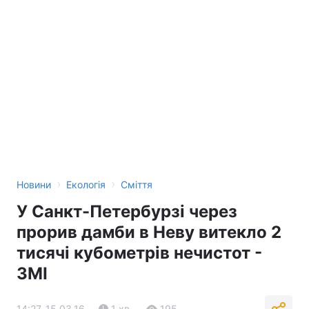
›
›
Новини
Екологія
Сміття
У Санкт-Петербурзі через
прорив дамби в Неву витекло 2
тисячі кубометрів нечистот -
ЗМІ
14:27, 15.03.16
1 хв.
195