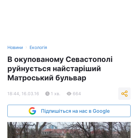
›
Новини
Екологія
В окупованому Севастополі
руйнується найстаріший
Матроський бульвар
18:44, 16.03.16
1 хв.
664
Підпишіться на нас в Google