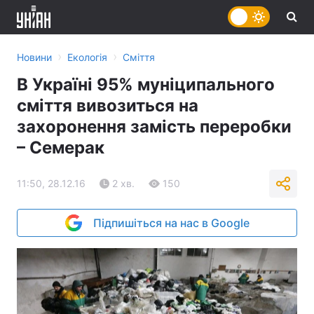
›
›
Новини
Екологія
Сміття
В Україні 95% муніципального
сміття вивозиться на
захоронення замість переробки
– Семерак
11:50, 28.12.16
2 хв.
150
Підпишіться на нас в Google