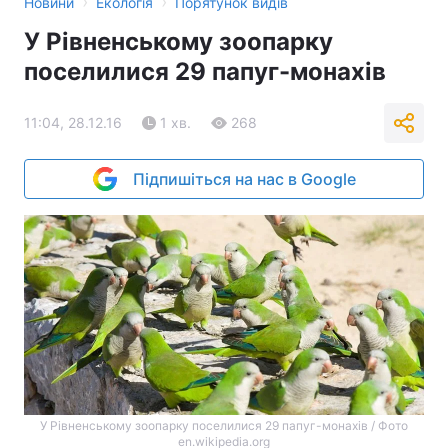
›
›
Новини
Екологія
Порятунок видів
У Рівненському зоопарку
поселилися 29 папуг-монахів
11:04, 28.12.16
1 хв.
268
Підпишіться на нас в Google
У Рівненському зоопарку поселилися 29 папуг-монахів / Фото
en.wikipedia.org