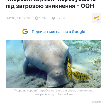
під загрозою зникнення - ООН
04:38, 28.12.16
2 хв.
3209
Підпишіться на нас в Google
"Морські корови" перебувають під загрозою зникнення /
wikipedia.org / Julien Willem
Реклама