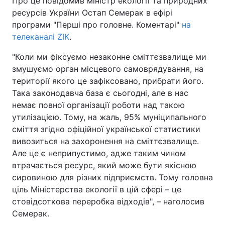
Про це повідомив міністр екології та природних
ресурсів України Остап Семерак в ефірі
програми "Перші про головне. Коментарі"
на
телеканалі ZIK
.
Головна
Війна
"Коли ми фіксуємо незаконне сміттєзвалище ми
Україна
Політика
змушуємо орган місцевого самоврядування, на
території якого це зафіксовано, прибрати його.
Економіка
Світ
Така законодавча база є сьогодні, але в нас
немає повної організації роботи над такою
Спорт
Наука
утилізацією. Тому, на жаль, 95% муніципального
сміття згідно офіційної української статистики
Техно і зв'язок
Лайт
вивозиться на захоронення на сміттєзвалище.
Але це є неприпустимо, адже таким чином
Зброя
Інциденти
втрачається ресурс, який може бути якісною
Здоров'я
Туризм
сировиною для різних підприємств. Тому головна
ціль Міністерства екології в цій сфері – це
Цікавинки
Погода
стовідсоткова переробка відходів", – наголосив
Семерак.
Екологія
Регіони