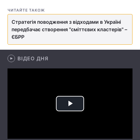
ЧИТАЙТЕ ТАКОЖ
Лонгріди
Стратегія поводження з відходами в Україні
передбачає створення "сміттєвих кластерів" –
Відео з Youtube
Статті
ЄБРР
Інтерв'ю
Думки
Архів
Вакансії
ВІДЕО ДНЯ
Контакти
Послуги
Play
Video