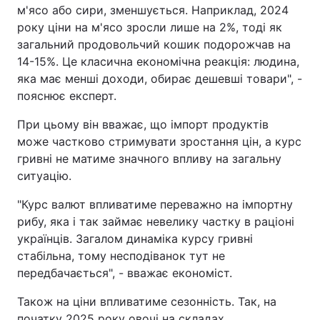
м'ясо або сири, зменшується. Наприклад, 2024
року ціни на м'ясо зросли лише на 2%, тоді як
загальний продовольчий кошик подорожчав на
14-15%. Це класична економічна реакція: людина,
яка має менші доходи, обирає дешевші товари", -
пояснює експерт.
При цьому він вважає, що імпорт продуктів
може частково стримувати зростання цін, а курс
гривні не матиме значного впливу на загальну
ситуацію.
"Курс валют впливатиме переважно на імпортну
рибу, яка і так займає невелику частку в раціоні
українців. Загалом динаміка курсу гривні
стабільна, тому несподіванок тут не
передбачається", - вважає економіст.
Також на ціни впливатиме сезонність. Так, на
початку 2025 року овочі на складах