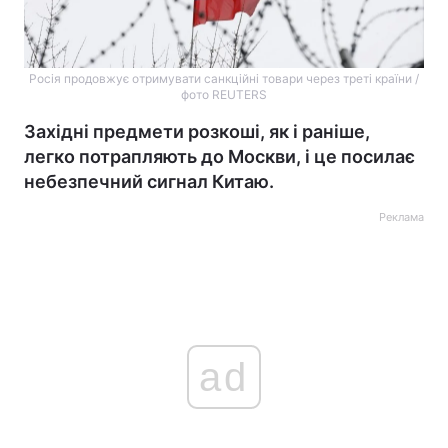
Росія продовжує отримувати санкційні товари через треті країни /
фото REUTERS
Західні предмети розкоші, як і раніше,
легко потрапляють до Москви, і це посилає
небезпечний сигнал Китаю.
Реклама
ad