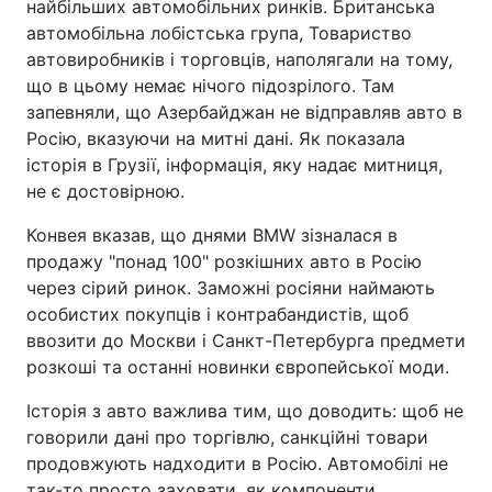
найбільших автомобільних ринків. Британська
автомобільна лобістська група, Товариство
автовиробників і торговців, наполягали на тому,
що в цьому немає нічого підозрілого. Там
запевняли, що Азербайджан не відправляв авто в
Росію, вказуючи на митні дані. Як показала
історія в Грузії, інформація, яку надає митниця,
не є достовірною.
Конвея вказав, що днями BMW зізналася в
продажу "понад 100" розкішних авто в Росію
через сірий ринок. Заможні росіяни наймають
особистих покупців і контрабандистів, щоб
ввозити до Москви і Санкт-Петербурга предмети
розкоші та останні новинки європейської моди.
Історія з авто важлива тим, що доводить: щоб не
говорили дані про торгівлю, санкційні товари
продовжують надходити в Росію. Автомобілі не
так-то просто заховати, як компоненти