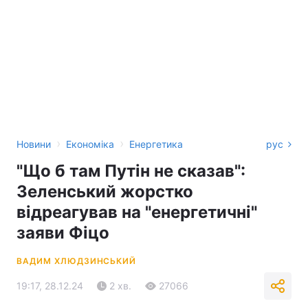
›
›
Новини
Економіка
Енергетика
рус
"Що б там Путін не сказав":
Зеленський жорстко
відреагував на "енергетичні"
заяви Фіцо
ВАДИМ ХЛЮДЗИНСЬКИЙ
19:17, 28.12.24
2 хв.
27066