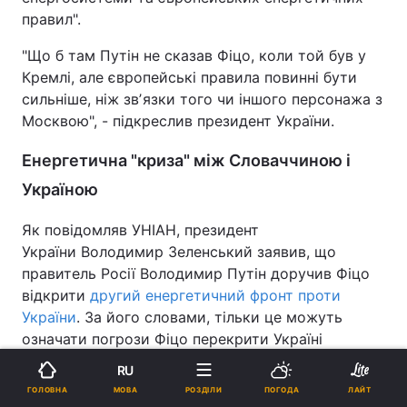
правил".
"Що б там Путін не сказав Фіцо, коли той був у
Кремлі, але європейські правила повинні бути
сильніше, ніж звʼязки того чи іншого персонажа з
Москвою", - підкреслив президент України.
Енергетична "криза" між Словаччиною і
Україною
Як повідомляв УНІАН, президент
України Володимир Зеленський заявив, що
правитель Росії Володимир Путін доручив Фіцо
відкрити
другий енергетичний фронт проти
України
. За його словами, тільки це можуть
означати погрози Фіцо перекрити Україні
надзвичайне постачання електрики взимку в
RU
умовах російських ударів по наших
МОВА
ГОЛОВНА
РОЗДІЛИ
ПОГОДА
ЛАЙТ
електространціях і розподільчій мережі.