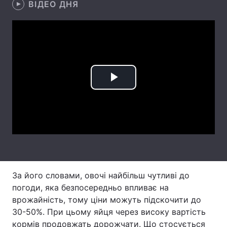
ВІДЕО ДНЯ
Лонгріди
Відео з Youtube
Статті
Інтерв'ю
Думки
Play
Архів
Вакансії
Video
Контакти
Послуги
За його словами, овочі найбільш чутливі до
погоди, яка безпосередньо впливає на
врожайність, тому ціни можуть підскочити до
30-50%. При цьому яйця через високу вартість
кормів продовжать дорожчати. Що стосується