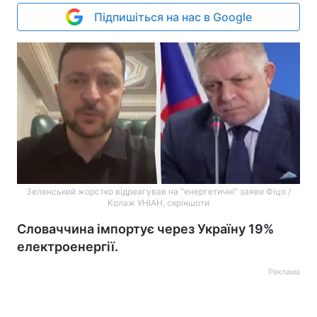
Підпишіться на нас в Google
Зеленський жорстко відреагував на "енергетичні" заяви Фіцо /
Колаж УНІАН, скріншоти
Словаччина імпортує через Україну 19%
електроенергії.
Реклама