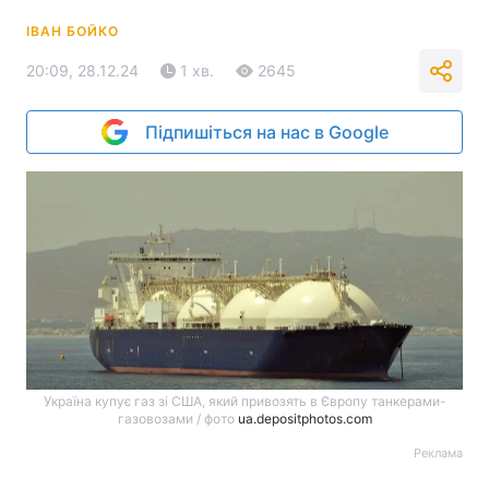
ІВАН БОЙКО
20:09, 28.12.24
1 хв.
2645
Підпишіться на нас в Google
Україна купує газ зі США, який привозять в Європу танкерами-
газовозами / фото
ua.depositphotos.com
Реклама