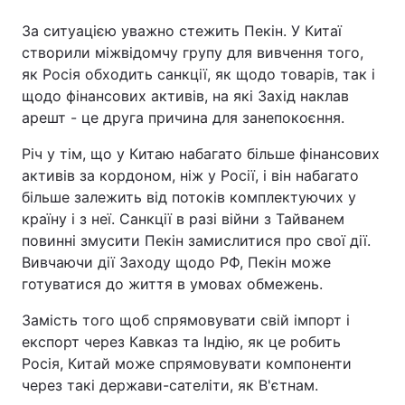
За ситуацією уважно стежить Пекін. У Китаї
створили міжвідомчу групу для вивчення того,
як Росія обходить санкції, як щодо товарів, так і
щодо фінансових активів, на які Захід наклав
арешт - це друга причина для занепокоєння.
Річ у тім, що у Китаю набагато більше фінансових
активів за кордоном, ніж у Росії, і він набагато
більше залежить від потоків комплектуючих у
країну і з неї. Санкції в разі війни з Тайванем
повинні змусити Пекін замислитися про свої дії.
Вивчаючи дії Заходу щодо РФ, Пекін може
готуватися до життя в умовах обмежень.
Замість того щоб спрямовувати свій імпорт і
експорт через Кавказ та Індію, як це робить
Росія, Китай може спрямовувати компоненти
через такі держави-сателіти, як В'єтнам.