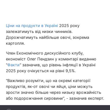
Головна
Війна
Ціни на продукти в Україні
2025 року
залежатимуть від низки чинників.
Україна
Політика
Дорожчатимуть найбільше овочі, зокрема
Економіка
Світ
картопля.
Член Економічного дискусійного клубу,
Спорт
Наука
економіст Олег Пендзин у коментарі виданню
Техно і зв'язок
Лайт
"
Факти
" зазначив, що рівень інфляції в Україні
2025 року очікується на рівні 9,5%.
Зброя
Інциденти
"Важливо розуміти, що на окремі категорії
Здоров'я
Туризм
продуктів, як-от овочі чи яйця, ціни можуть
зрости значно більше через низьку врожайність
Цікавинки
Погода
або подорожчання сировини", - зазначив експерт.
Екологія
Регіони