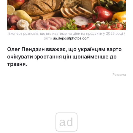
Експерт розповів, що впливатиме на ціни на продукти у 2025 році /
фото
ua.depositphotos.com
Олег Пендзин вважає, що українцям варто
очікувати зростання цін щонайменше до
травня.
Реклама
ad