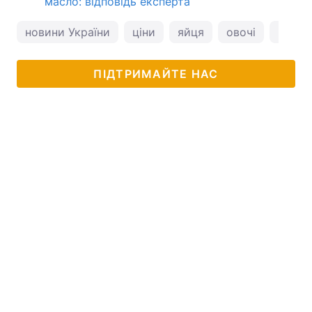
масло: відповідь експерта
новини України
ціни
яйця
овочі
ціни н
ПІДТРИМАЙТЕ НАС