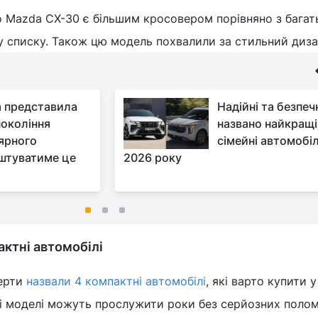
о Mazda CX-30 є більшим кросовером порівняно з бага
 списку. Також цю модель похвалили за стильний диза
 представила
Надійні та безпечн
покоління
названо найкращі
ярного
сімейні автомобіл
оштуватиме це
2026 року
актні автомобілі
перти
назвали 4 компактні автомобілі
, які варто купити 
 ці моделі можуть прослужити роки без серйозних полом