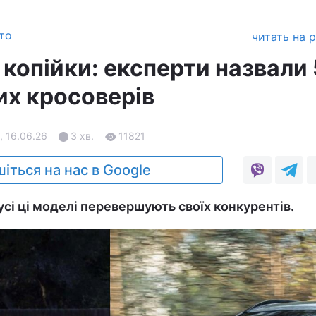
то
читать на 
 копійки: експерти назвали 
их кросоверів
, 16.06.26
3 хв.
11821
іться на нас в Google
усі ці моделі перевершують своїх конкурентів.