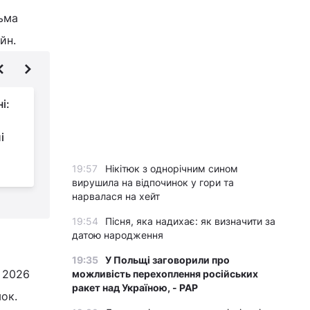
тьма
йн.
і:
Відповідь китайським
моделям:
і
європейський
автогігант анонсував дуже дешевий
к
19:57
Нікітюк з однорічним сином
електромобіль
а
вирушила на відпочинок у гори та
нарвалася на хейт
19:54
Пісня, яка надихає: як визначити за
датою народження
19:35
У Польщі заговорили про
у 2026
можливість перехоплення російських
ракет над Україною, - PAP
ок.