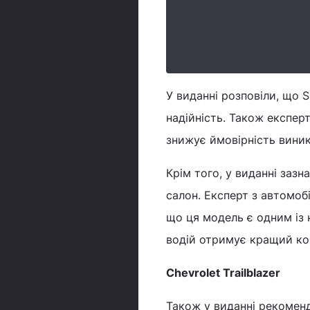
У виданні розповіли, що S
надійність. Також експер
знижує ймовірність вини
Крім того, у виданні заз
салон. Експерт з автомоб
що ця модель є одним із 
водій отримує кращий ко
Chevrolet Trailblazer
Також у виданні рекоменду