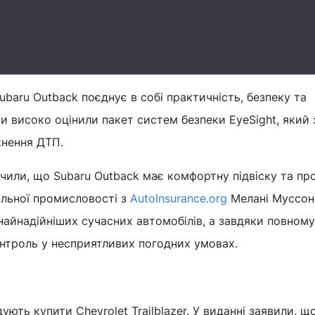
ubaru Outback поєднує в собі практичність, безпеку та
ти високо оцінили пакет систем безпеки EyeSight, який
кнення ДТП.
начили, що Subaru Outback має комфортну підвіску та п
ільної промисловості з
AutoInsurance.org
Мелані Муссон
найнадійніших сучасних автомобілів, а завдяки повном
нтроль у несприятливих погодних умовах.
ють купити Chevrolet Trailblazer. У виданні заявили, щ