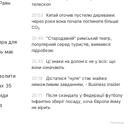
 Раян
телескоп
20:52
Китай оточив пустелю деревами:
через роки вона почала поглинати більше
CO₂
20:49
"Стародавній" римський театр,
ера для
популярний серед туристів, виявився
підробкою
ль має
20:45
Ці знаки на долоні є не у всіх: що
вони означають
зволити
20:18
Дістатися "нуля" стає майже
неможливим завданням, - Business Insider
ах 35
риди
20:11
Після скандалу у Федерації футболу
Інфантіно зберіг посаду, хоча Європа йому
з
не вірить
Реклама