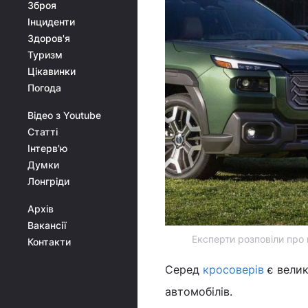
Зброя
Інциденти
Здоров'я
Туризм
Цікавинки
Погода
Відео з Youtube
Статті
Інтерв'ю
Думки
Лонгріди
Архів
Вакансії
Експерти розповіли про 
Контакти
Серед
кросоверів
є велик
автомобілів.