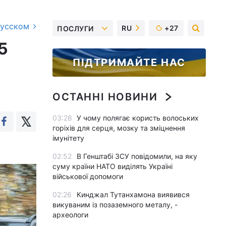
русском
RU
+27
ПОСЛУГИ
5
ПІДТРИМАЙТЕ НАС
ОСТАННІ НОВИНИ
03:28
У чому полягає користь волоських
горіхів для серця, мозку та зміцнення
імунітету
02:52
В Генштабі ЗСУ повідомили, на яку
суму країни НАТО виділять Україні
військової допомоги
02:26
Кинджал Тутанхамона виявився
викуваним із позаземного металу, -
археологи