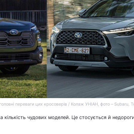
головні переваги цих кросоверів / Колаж УНІАН, фото – Subaru, T
а кількість чудових моделей. Це стосується й недорог