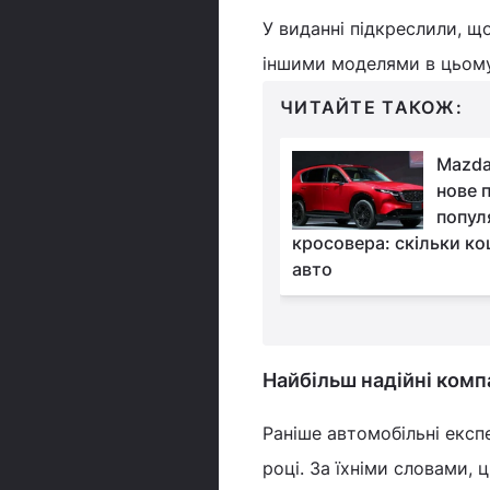
У виданні підкреслили, щ
іншими моделями в цьому
ЧИТАЙТЕ ТАКОЖ:
Відповідь китайським
Mazda
моделям:
нове 
європейський
попул
 анонсував дуже дешевий
кросовера: скільки к
біль
авто
Найбільш надійні комп
Раніше автомобільні екс
році. За їхніми словами,