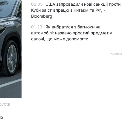
02:05
США запровадили нові санкції проти
Куби за співпрацю з Китаєм та РФ, -
Bloomberg
01:23
Як вибратися з багнюки на
автомобілі: названо простий предмет у
салоні, що може допомогти
Реклама
oyota
их