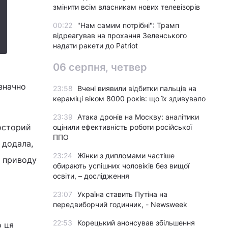
змінити всім власникам нових телевізорів
00:22
"Нам самим потрібні": Трамп
відреагував на прохання Зеленського
надати ракети до Patriot
06 серпня, четвер
 значно
23:58
Вчені виявили відбитки пальців на
кераміці віком 8000 років: що їх здивувало
23:39
Атака дронів на Москву: аналітики
росторий
оцінили ефективність роботи російської
ППО
 додала,
23:24
Жінки з дипломами частіше
у приводу
обирають успішних чоловіків без вищої
освіти, – дослідження
23:07
Україна ставить Путіна на
передвиборчий годинник, - Newsweek
22:53
Корецький анонсував збільшення
о ця