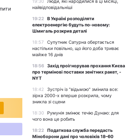
19:30
Люди, які народилися в ці місяці,
найвідповідальніші
упити
19:22
В Україні розподіляти
електроенергію будуть по-новому:
Шмигаль розкрив деталі
18:57
Супутник Сатурна обертається
настільки повільно, що його доба триває
майже 16 днів
18:56
Захід проігнорував прохання Києва
про термінові поставки зенітних ракет, -
NYT
18:42
Зустріч із "відьмою" змінила все:
зірка 2000-х вперше розкрила, чому
зникла зі сцени
18:30
Румунія змінює течію Дунаю: для
чого вона це робить
18:22
Податкова служба передасть
Міноборони дані про чоловіків 18–60