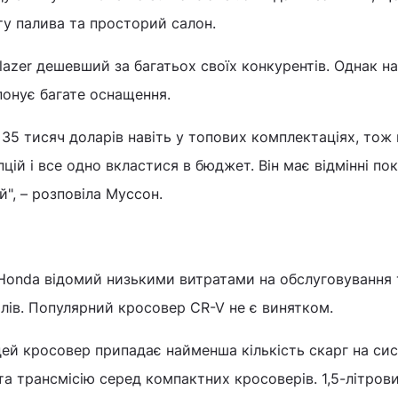
ту палива та просторий салон.
lblazer дешевший за багатьох своїх конкурентів. Однак на
понує багате оснащення.
 35 тисяч доларів навіть у топових комплектаціях, тож
цій і все одно вкластися в бюджет. Він має відмінні по
й", – розповіла Муссон.
 Honda відомий низькими витратами на обслуговування 
ілів. Популярний кросовер CR-V не є винятком.
цей кросовер припадає найменша кількість скарг на си
а трансмісію серед компактних кросоверів. 1,5-літров