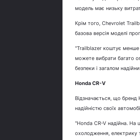
модель має низьку витра
Крім того, Chevrolet Trai
базова версія моделі про
"Trailblazer коштує менше
можете вибрати багато оп
безпеки і загалом надійни
Honda CR-V
Відзначається, що бренд
надійністю своїх автомоб
"Honda CR-V надійна. На 
охолодження, електрику т