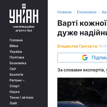
›
›
Новини
Економіка
Ав
Варті кожної
ІНФОРМАЦІЙНЕ
дуже надійн
АГЕНТСТВО
Головна
Владислав Григор'єв
Війна
18:25
Україна
Підпиш
Політика
Економіка
Світ
За словами експертів, 
Екологія
Регіони
Спорт
Наука
Техно і зв'язок
Лайт