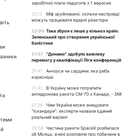
заробітної плати педагогів з 1 вересня
22:12
Міф зруйновано: скільки насправді
можуть працювати ядерні реактори
віть
22:00
Така зброя є лише у кількох країн:
Зеленський про створення української
балістики
 ви
21:57
"Динамо" здобуло важливу
казники
перемогу у кваліфікації Ліги конференцій
21:47
Анчоуси чи сардини: яка риба
корисніша
21:42
В Україну може потрапити
антидронова ракета CM-70 з Канади, - ЗМІ
та
21:24
Чим Україна може знищувати
"Іскандери": експерти назвали єдиний
реальний варіант
стеми
20:58
Частина ракети SpaceX розбилася
ий
об Місяць: вчені розповіли про побачене в