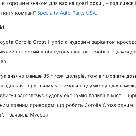
 є хорошим знаком для вас на довгі роки", – поділився
етингу компанії
Specialty Auto Parts USA
.
id
Toyota Corolla Cross Hybrid є чудовим варіантом кросов
мічний і простий в обслуговуванні автомобіль. Ця моде
ва.
штує значно менше 35 тисяч доларів, тож ви можете до
бладнання і при цьому утримати підсумкову ціну в меж
 двигун забезпечує чудову економію палива в місті. Гіб
ним повним приводом, що робить Corolla Cross одним і
", – заявила Муссон.