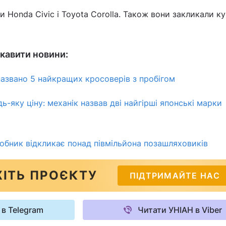
и Honda Civic і Toyota Corolla. Також вони закликали к
кавити новини:
 названо 5 найкращих кросоверів з пробігом
дь-яку ціну: механік назвав дві найгірші японські марки
бник відкликає понад півмільйона позашляховиків
ІТЬ ПРОЄКТУ
ПІДТРИМАЙТЕ НАС
 в Telegram
Читати УНІАН в Viber