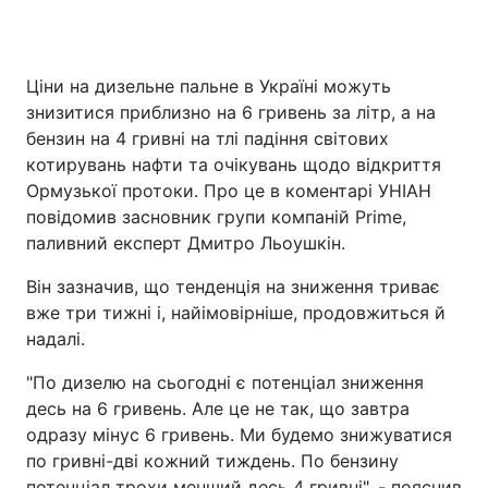
Ціни на дизельне пальне в Україні можуть
Головна
Війна
знизитися приблизно на 6 гривень за літр, а на
бензин на 4 гривні на тлі падіння світових
Україна
Політика
котирувань нафти та очікувань щодо відкриття
Ормузької протоки. Про це в коментарі УНІАН
Економіка
Світ
повідомив засновник групи компаній Prime,
Спорт
Наука
паливний експерт Дмитро Льоушкін.
Він зазначив, що тенденція на зниження триває
Техно і зв'язок
Лайт
вже три тижні і, найімовірніше, продовжиться й
Зброя
Інциденти
надалі.
"По дизелю на сьогодні є потенціал зниження
Здоров'я
Туризм
десь на 6 гривень. Але це не так, що завтра
Цікавинки
Погода
одразу мінус 6 гривень. Ми будемо знижуватися
по гривні-дві кожний тиждень. По бензину
Екологія
Регіони
потенціал трохи менший десь 4 гривні", - пояснив