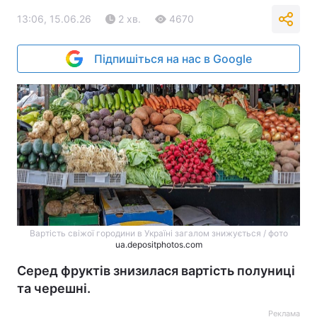
13:06, 15.06.26
2 хв.
4670
Підпишіться на нас в Google
Вартість свіжої городини в Україні загалом знижується / фото
ua.depositphotos.com
Серед фруктів знизилася вартість полуниці
та черешні.
Реклама