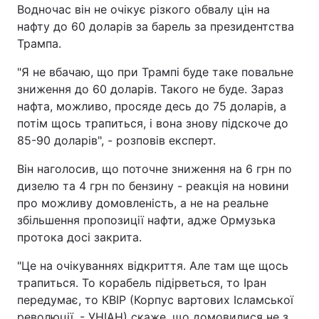
Водночас він не очікує різкого обвалу цін на
нафту до 60 доларів за барель за президентства
Трампа.
"Я не вбачаю, що при Трампі буде таке повальне
зниження до 60 доларів. Такого не буде. Зараз
нафта, можливо, просяде десь до 75 доларів, а
потім щось трапиться, і вона знову підскоче до
85-90 доларів", - розповів експерт.
Він наголосив, що поточне зниження на 6 грн по
дизелю та 4 грн по бензину - реакція на новини
про можливу домовленість, а не на реальне
збільшення пропозиції нафти, адже Ормузька
протока досі закрита.
"Це на очікуваннях відкриття. Але там ще щось
трапиться. То корабель підірветься, то Іран
передумає, то КВІР (Корпус вартових Ісламської
революції, - УНІАН) скаже, що домовилися не з