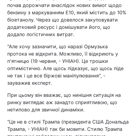
почав дорожчати внаслідок нових вимог щодо
Тема оформлення
бензину з маркуванням Е10, який містить до 10%
біоетанолу. Через що довелося закуповувати
додатковий ресурс і домішувати його, що
додало логістичних витрат.
"Але хочу зазначити, що наразі Ормузька
протока не відкрита. Можливо, її відкриють у
п'ятницю (19 червня, - УНІАН). Це трошки
оптимістично. Але щось підказує, що щось піде
не так і це все біржові маніпулювання", -
зауважив експерт.
При цьому він вважає, що нинішня ситуація на
ринку виглядає аж занадто сприятливою, що
нетипово для звичної динаміки.
"Це не в стилі Трампа (президента США Дональда
Трампа, - УНІАН) так би мовити. Стилю Трампа