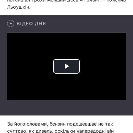
Льоушкін.
Лонгріди
ВІДЕО ДНЯ
Відео з Youtube
Статті
Інтерв'ю
Думки
Архів
Вакансії
Контакти
Play
Послуги
Video
За його словами, бензин подешевшає не так
суттєво, як дизель, оскільки напередодні він