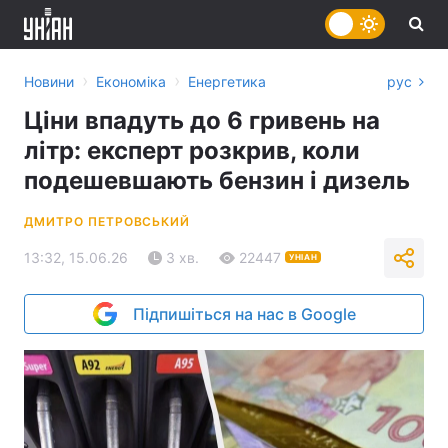
›
›
Новини
Економіка
Енергетика
рус
Ціни впадуть до 6 гривень на
літр: експерт розкрив, коли
подешевшають бензин і дизель
ДМИТРО ПЕТРОВСЬКИЙ
13:32, 15.06.26
3 хв.
22447
УНІАН
Підпишіться на нас в Google