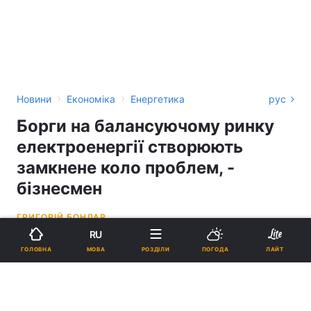
›
›
Новини
Економіка
Енергетика
рус
Борги на балансуючому ринку
електроенергії створюють
замкнене коло проблем, -
бізнесмен
ГРИГОРІЙ БОНДАР
RU
13:01, 15.06.26
2 хв.
9285
МОВА
ГОЛОВНА
РОЗДІЛИ
ПОГОДА
ЛАЙТ
Підпишіться на нас в Google