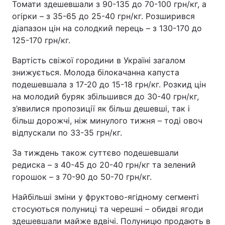
Томати здешевшали з 90-135 до 70-100 грн/кг, а
огірки – з 35-65 до 25-40 грн/кг. Розширився
діапазон цін на солодкий перець – з 130-170 до
125-170 грн/кг.
Вартість свіжої городини в Україні загалом
знижується. Молода білокачанна капуста
подешевшала з 17-20 до 15-18 грн/кг. Розкид цін
на молодий буряк збільшився до 30-40 грн/кг,
з’явилися пропозиції як більш дешевші, так і
більш дорожчі, ніж минулого тижня – тоді овоч
відпускали по 33-35 грн/кг.
За тиждень також суттєво подешевшали
редиска – з 40-45 до 20-40 грн/кг та зелений
горошок – з 70-90 до 50-70 грн/кг.
Найбільші зміни у фруктово-ягідному сегменті
стосуються полуниці та черешні – обидві ягоди
здешевшали майже вдвічі. Полуницю продають в