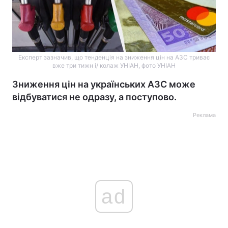
Експерт зазначив, що тенденція на зниження цін на АЗС триває
вже три тижн і/ колаж УНІАН, фото УНІАН
Зниження цін на українських АЗС може
відбуватися не одразу, а поступово.
Реклама
ad