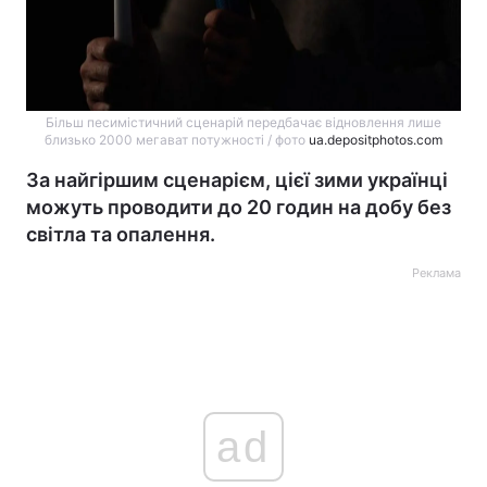
Більш песимістичний сценарій передбачає відновлення лише
близько 2000 мегават потужності / фото
ua.depositphotos.com
За найгіршим сценарієм, цієї зими українці
можуть проводити до 20 годин на добу без
світла та опалення.
Реклама
ad