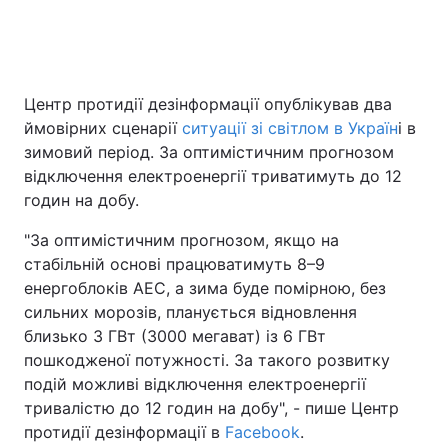
Головна
Війна
Центр протидії дезінформації опублікував два
ймовірних сценарії
ситуації зі світлом в Україн
і в
Україна
Політика
зимовий період. За оптимістичним прогнозом
Економіка
Світ
відключення електроенергії триватимуть до 12
годин на добу.
Спорт
Наука
"За оптимістичним прогнозом, якщо на
Техно і зв'язок
Лайт
стабільній основі працюватимуть 8–9
енергоблоків АЕС, а зима буде помірною, без
Зброя
Інциденти
сильних морозів, планується відновлення
близько 3 ГВт (3000 мегават) із 6 ГВт
Здоров'я
Туризм
пошкодженої потужності. За такого розвитку
подій можливі відключення електроенергії
Цікавинки
Погода
тривалістю до 12 годин на добу", - пише Центр
протидії дезінформації в
Facebook
.
Екологія
Регіони