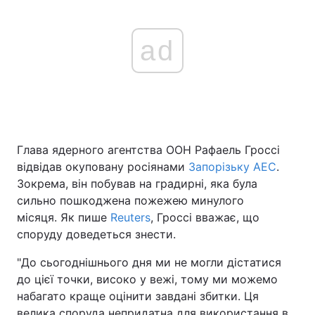
ad
Глава ядерного агентства ООН Рафаель Гроссі
відвідав окуповану росіянами
Запорізьку АЕС
.
Зокрема, він побував на градирні, яка була
сильно пошкоджена пожежею минулого
місяця. Як пише
Reuters
, Гроссі вважає, що
споруду доведеться знести.
"До сьогоднішнього дня ми не могли дістатися
до цієї точки, високо у вежі, тому ми можемо
набагато краще оцінити завдані збитки. Ця
велика споруда непридатна для використання в