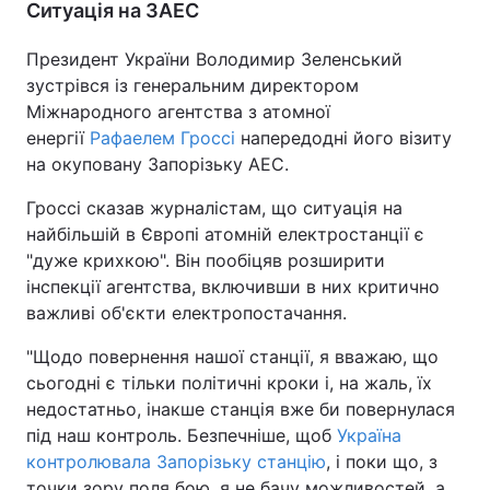
Ситуація на ЗАЕС
Президент України Володимир Зеленський
зустрівся із генеральним директором
Міжнародного агентства з атомної
енергії
Рафаелем Гроссі
напередодні його візиту
на окуповану Запорізьку АЕС.
Гроссі сказав журналістам, що ситуація на
найбільшій в Європі атомній електростанції є
"дуже крихкою". Він пообіцяв розширити
інспекції агентства, включивши в них критично
важливі об'єкти електропостачання.
"Щодо повернення нашої станції, я вважаю, що
сьогодні є тільки політичні кроки і, на жаль, їх
недостатньо, інакше станція вже би повернулася
під наш контроль. Безпечніше, щоб
Україна
контролювала Запорізьку станцію
, і поки що, з
точки зору поля бою, я не бачу можливостей, а