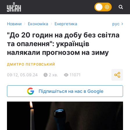
›
›
Новини
Економіка
Енергетика
рус
"До 20 годин на добу без світла
та опалення": українців
налякали прогнозом на зиму
ДМИТРО ПЕТРОВСЬКИЙ
09:12, 05.09.24
2 хв.
11071
Підпишіться на нас в Google