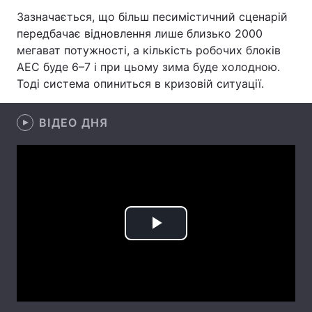
Зазначається, що більш песимістичний сценарій
Лонгріди
передбачає відновлення лише близько 2000
мегават потужності, а кількість робочих блоків
Відео з Youtube
Статті
АЕС буде 6–7 і при цьому зима буде холодною.
Тоді система опиниться в кризовій ситуації.
Інтерв'ю
Думки
ВІДЕО ДНЯ
Архів
Вакансії
Контакти
Послуги
Play
Video