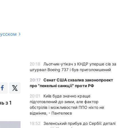
русском
20:18
Льотчик-утікач з КНДР уперше сів за
штурвал Boeing 737 і був приголомшений
20:17
Сенат США схвалив законопроект
про "пекельні санкції" проти РФ
20:01
Київ буде значно краще
підготовлений до зими, але фактор
ь з 1
обстрілів і можливостей ППО ніхто не
відміняв, - Пантелеєв
19:52
Зеленський прибув до Сербії: деталі