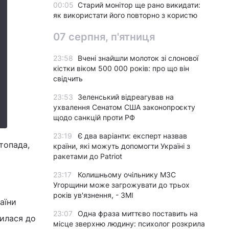
00:05
Старий монітор ще рано викидати:
як використати його повторно з користю
07 серпня, п'ятниця
23:58
Вчені знайшли молоток зі слонової
кістки віком 500 000 років: про що він
свідчить
23:53
Зеленський відреагував на
ухвалення Сенатом США законопроєкту
щодо санкцій проти РФ
23:19
Є два варіанти: експерт назвав
топада,
країни, які можуть допомогти Україні з
ракетами до Patriot
23:17
Колишньому очільнику МЗС
Угорщини може загрожувати до трьох
років ув'язнення, - ЗМІ
аїни
23:07
Одна фраза миттєво поставить на
тилася до
місце зверхню людину: психолог розкрила