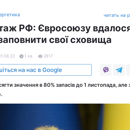
ергетика
читать на 
таж РФ: Євросоюзу вдалос
заповнити свої сховища
31.08.22
1 хв.
2817
іться на нас в Google
ягти значення в 80% запасів до 1 листопада, але
.