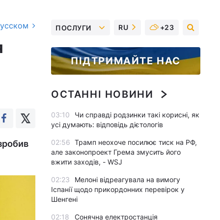
русском
RU
+23
ПОСЛУГИ
я
ПІДТРИМАЙТЕ НАС
ОСТАННІ НОВИНИ
03:10
Чи справді родзинки такі корисні, як
усі думають: відповідь дієтологів
02:56
Трамп неохоче посилює тиск на РФ,
 зробив
але законопроект Грема змусить його
вжити заходів, - WSJ
02:23
Мелоні відреагувала на вимогу
Іспанії щодо прикордонних перевірок у
Шенгені
02:18
Сонячна електростанція