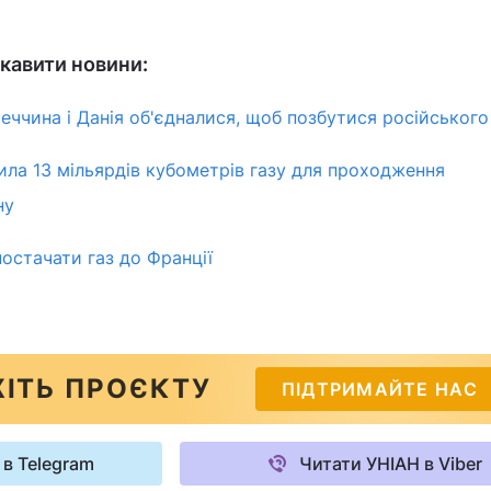
кавити новини:
еччина і Данія об'єдналися, щоб позбутися російського
ила 13 мільярдів кубометрів газу для проходження
ну
постачати газ до Франції
ІТЬ ПРОЄКТУ
ПІДТРИМАЙТЕ НАС
 в Telegram
Читати УНІАН в Viber