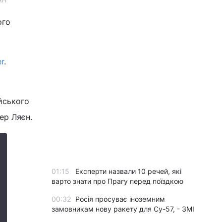
ого
er
.
йського
ер Ляєн.
01:15
Експерти назвали 10 речей, які
варто знати про Прагу перед поїздкою
00:32
Росія просуває іноземним
замовникам нову ракету для Су-57, - ЗМІ