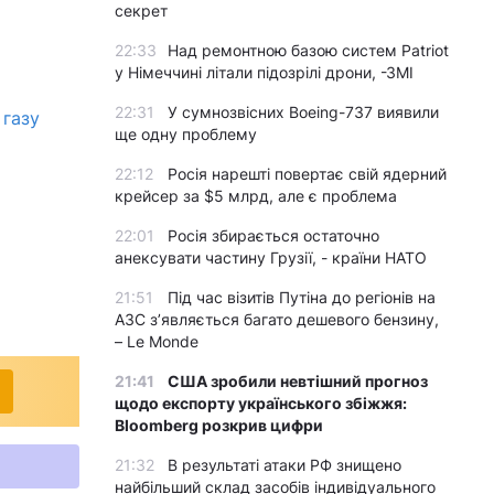
секрет
22:33
Над ремонтною базою систем Patriot
у Німеччині літали підозрілі дрони, -ЗМІ
22:31
У сумнозвісних Boeing-737 виявили
 газу
ще одну проблему
22:12
Росія нарешті повертає свій ядерний
крейсер за $5 млрд, але є проблема
22:01
Росія збирається остаточно
анексувати частину Грузії, - країни НАТО
21:51
Під час візитів Путіна до регіонів на
АЗС з’являється багато дешевого бензину,
– Le Monde
21:41
США зробили невтішний прогноз
щодо експорту українського збіжжя:
Bloomberg розкрив цифри
21:32
В результаті атаки РФ знищено
найбільший склад засобів індивідуального