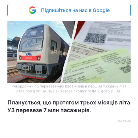
Підпишіться на нас в Google
Рекордсмен по перевезенню пасажирів в перший тиждень літа
став поїзд №104 Львів-Лозова / колаж УНІАН, фото УНІАН
Планується, що протягом трьох місяців літа
УЗ перевезе 7 млн пасажирів.
Реклама