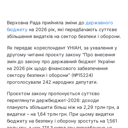
Верховна Рада прийняла зміни до
державного
Головна
Війна
бюджету
на 2026 рік, які передбачають суттєве
збільшення видатків на сектор безпеки і оборони.
Україна
Політика
Як передає кореспондент УНІАН, за ухвалення у
Економіка
Світ
другому читанні проєкту закону "Про внесення
змін до закону про державний бюджет України
Спорт
Наука
на 2026 рік щодо фінансового забезпечення
сектору безпеки і оборони" (№15224)
Техно і зв'язок
Лайт
проголосували 242 народних депутати.
Зброя
Інциденти
Проєктом закону пропонується суттєво
переглянути держбюджет-2026: доходи
Здоров'я
Туризм
планують збільшити більш ніж на 2,29 трлн грн, а
Цікавинки
Погода
видатки – на 1,64 трлн грн. При цьому видатки
бюджету на безпеку і оборону зростуть на 1,561
Екологія
Регіони
трлн грн, з них 174,3 млрд грн передбачено на