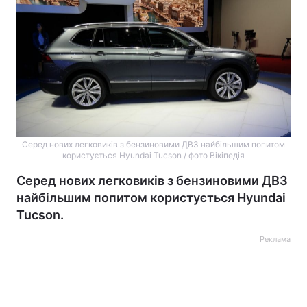
Серед нових легковиків з бензиновими ДВЗ найбільшим попитом
користується Hyundai Tucson / фото Вікіпедія
Серед нових легковиків з бензиновими ДВЗ
найбільшим попитом користується Hyundai
Tucson.
Реклама