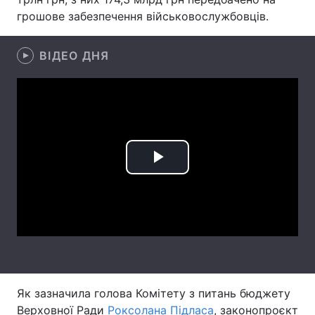
грошове забезпечення військовослужбовців.
Лонгріди
ВІДЕО ДНЯ
Відео з Youtube
Статті
Інтерв'ю
Думки
Архів
Вакансії
Контакти
Play
Послуги
Video
Як зазначила голова Комітету з питань бюджету
Верховної Ради
Роксолана Підласа
, законопроєкт