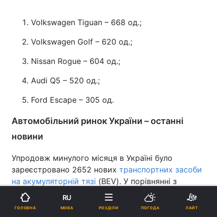
Volkswagen Tiguan – 668 од.;
Volkswagen Golf – 620 од.;
Nissan Rogue – 604 од.;
Audi Q5 – 520 од.;
Ford Escape – 305 од.
Автомобільний ринок України – останні
новини
Упродовж минулого місяця в Україні було
зареєстровано 2652 нових
транспортних засоби
на акумуляторній тязі
(BEV). У порівнянні з
аналогічним періодом минулого року попит на
RU
електромобілі знизився на 57%.
МОВА
ГОЛОВНА
РОЗДІЛИ
ПОГОДА
ЛАЙТ