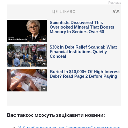
Реклама
Вас також можуть зацікавити новини:
У Китаї вигадали, як "заправити" електрокар