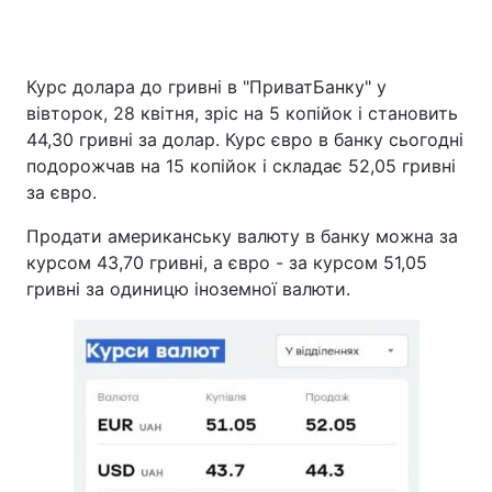
Курс долара до гривні в "ПриватБанку" у
Головна
Війна
вівторок, 28 квітня, зріс на 5 копійок і становить
44,30 гривні за долар. Курс євро в банку сьогодні
Україна
Політика
подорожчав на 15 копійок і складає 52,05 гривні
за євро.
Економіка
Світ
Продати американську валюту в банку можна за
Спорт
Наука
курсом 43,70 гривні, а євро - за курсом 51,05
гривні за одиницю іноземної валюти.
Техно і зв'язок
Лайт
Зброя
Інциденти
Здоров'я
Туризм
Цікавинки
Погода
Екологія
Регіони