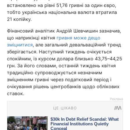
встановлено на рівні 51,76 гривні за один євро,
тобто українська національна валюта втратила
21 копійку.
Фінансовий аналітик Андрій Шевчишин зазначив,
що наприкінці квітня
гривня може дещо
зміцнитися
, але загальний девальваційний тренд
зберігається. Наступний тиждень очікується
спокійним, із курсом долара близько 43,75–44,25
грн. За його словами, останній тиждень квітня
традиційно супроводжується незначним
зміцненням гривні через податковий період і
очікування рішень центробанків щодо облікових
ставок.
Реклама