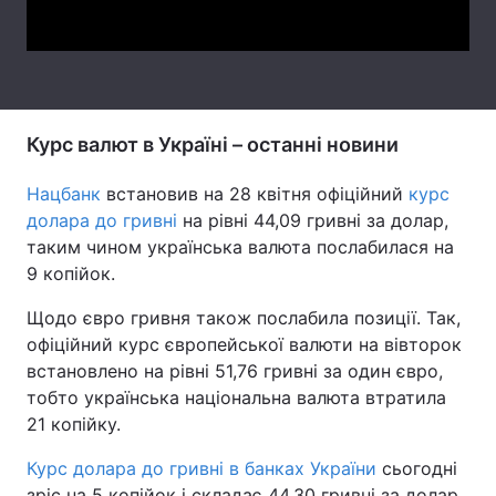
Video
Тема оформлення
Курс валют в Україні – останні новини
Нацбанк
встановив на 28 квітня офіційний
курс
долара до гривні
на рівні 44,09 гривні за долар,
таким чином українська валюта послабилася на
9 копійок.
Щодо євро гривня також послабила позиції. Так,
офіційний курс європейської валюти на вівторок
встановлено на рівні 51,76 гривні за один євро,
тобто українська національна валюта втратила
21 копійку.
Курс долара до гривні в банках України
сьогодні
зріс на 5 копійок і складає 44,30 гривні за долар.