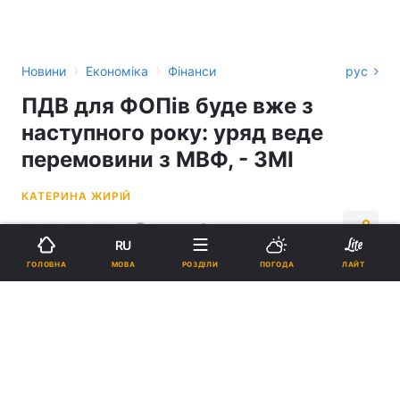
›
›
Новини
Економіка
Фінанси
рус
ПДВ для ФОПів буде вже з
наступного року: уряд веде
перемовини з МВФ, - ЗМІ
КАТЕРИНА ЖИРІЙ
10:05, 28.04.26
2 хв.
5043
RU
МОВА
ГОЛОВНА
РОЗДІЛИ
ПОГОДА
ЛАЙТ
Підпишіться на нас в Google