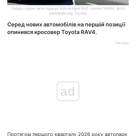
Серед старих авто лідирує Volkswagen Golf / колаж УНІАН, фото
wikimedia.org, Toyota,
Серед нових автомобілів на першій позиції
опинився кросовер Toyota RAV4.
Реклама
ad
Протягом першого кварталу 2026 року автопарк