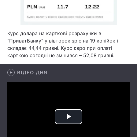
Лонгріди
Відео з Youtube
Статті
Курс долара на карткові розрахунки в
"ПриватБанку" у вівторок зріс на 19 копійок і
Інтерв'ю
Думки
складає 44,44 гривні. Курс євро при оплаті
карткою согодні не змінився – 52,08 гривні.
Архів
Вакансії
Контакти
ВІДЕО ДНЯ
Послуги
Play