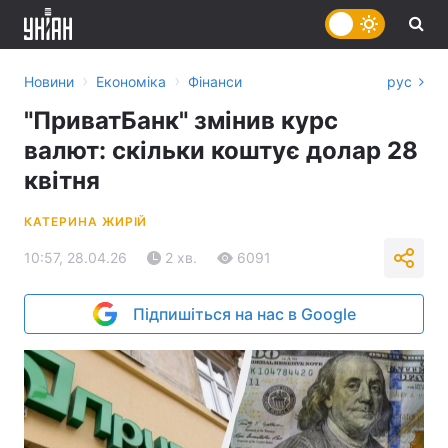
›
›
Новини
Економіка
Фінанси
рус
"ПриватБанк" змінив курс
валют: скільки коштує долар 28
квітня
КАТЕРИНА ЖИРІЙ
10:57, 28.04.26
2 хв.
6091
Підпишіться на нас в Google