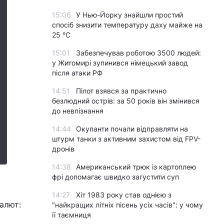
15:06
У Нью-Йорку знайшли простий
спосіб знизити температуру даху майже на
25 °C
15:01
Забезпечував роботою 3500 людей:
у Житомирі зупинився німецький завод
після атаки РФ
14:51
Пілот взявся за практично
безлюдний острів: за 50 років він змінився
до невпізнання
14:44
Окупанти почали відправляти на
штурм танки з активним захистом від FPV-
дронів
14:38
Американський трюк із картоплею
фрі допомагає швидко загустити суп
14:27
Хіт 1983 року став однією з
алют:
"найкращих літніх пісень усіх часів": у чому
її таємниця