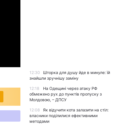
12:30
Шторка для душу йде в минуле: їй
знайшли зручнішу заміну
12:18
На Одещині через атаку РФ
обмежено рух до пунктів пропуску з
Молдовою, – ДПСУ
12:08
Як відучити кота залазити на стіл:
власники поділилися ефективними
методами