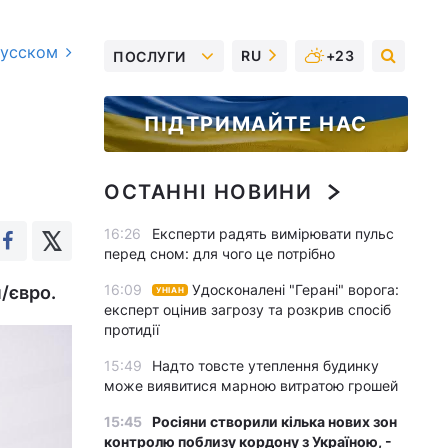
русском
RU
+23
ПОСЛУГИ
ПІДТРИМАЙТЕ НАС
ОСТАННІ НОВИНИ
16:26
Експерти радять вимірювати пульс
перед сном: для чого це потрібно
16:09
Удосконалені "Герані" ворога:
н/євро.
УНІАН
експерт оцінив загрозу та розкрив спосіб
протидії
15:49
Надто товсте утеплення будинку
може виявитися марною витратою грошей
15:45
Росіяни створили кілька нових зон
контролю поблизу кордону з Україною, -