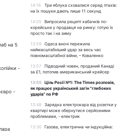
14:16
Три яблука сховалися серед птахів:
на їх пошуки дають лише 11 секунд
14:05
Випросила рецепт кабачків по-
корейськи у продавця на ринку: готую їх
просто так і на зиму
13:59
Одеса вночі пережила
лаб на 5
наймасштабніший удар за весь час
повномасштабної війни, – Коваленко
13:57
Підводний човен, проданий Канаді
опійки -
за £1, потопив американський крейсер
13:55
Ціль Росії №1: The Times розповів,
як працює український загін "глибоких
 євро -
ударів" по РФ
13:48
Зарядка електрокара від розетки у
квартирі може обернутися серйозними
проблемами, - електрик
13:30
Газова, електрична чи індукційна:
лара