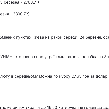
3 березня - 2768,71)
езня - 3300,72)
обмінних пунктах Києва на ранок середи, 24 березня, ос
.
УНІАН, стосовно євро українська валюта ослабла на 3 к
юту в середньому можна по курсу 27,65 грн за долар,
ному ринку України до 16:00 котирування гривні до до