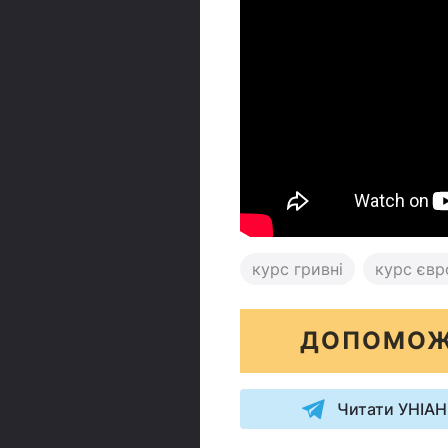
курс гривні
курс євр
ДОПОМОЖ
Читати УНІАН