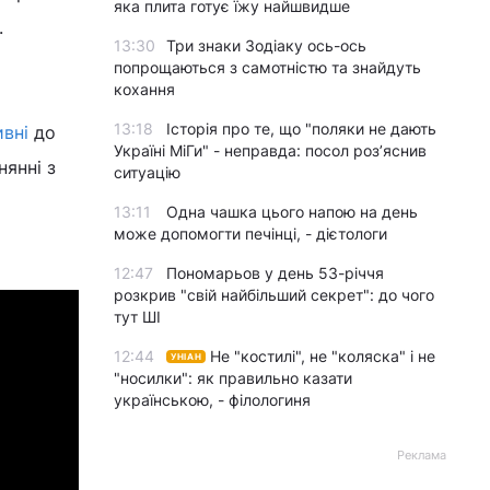
яка плита готує їжу найшвидше
.
13:30
Три знаки Зодіаку ось-ось
попрощаються з самотністю та знайдуть
кохання
13:18
Історія про те, що "поляки не дають
ивні
до
Україні МіГи" - неправда: посол роз’яснив
нянні з
ситуацію
13:11
Одна чашка цього напою на день
може допомогти печінці, - дієтологи
12:47
Пономарьов у день 53-річчя
розкрив "свій найбільший секрет": до чого
тут ШІ
12:44
Не "костилі", не "коляска" і не
УНІАН
"носилки": як правильно казати
українською, - філологиня
Реклама