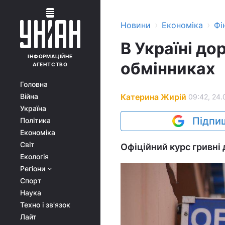
›
›
Новини
Економіка
Фі
В Україні до
ІНФОРМАЦІЙНЕ
обмінниках
АГЕНТСТВО
Головна
Катерина Жирій
Війна
09:42, 24.
Україна
Підпиш
Політика
Економіка
Світ
Офіційний курс гривні 
Екологія
Регіони
Спорт
Наука
Техно і зв'язок
Лайт