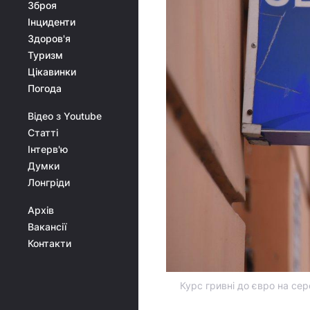
Зброя
Інциденти
Здоров'я
Туризм
Цікавинки
Погода
Відео з Youtube
Статті
Інтерв'ю
Думки
Лонгріди
Архів
Вакансії
Контакти
Курс гривні до євро на се