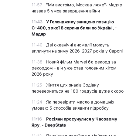
11:57
"Ми вистоїмо, Москва ляже": Мадяр
назвав 5 умов завершення війни
11:43
У Геленджику знищено позицію
С-400, з якої 8 серпня били по Україні, -
Мадяр
11:40
Дві океанічні аномалії можуть
вплинути на зиму 2026–2027 років у Європі
11:38
Новий фільм Marvel б’є рекорд за
рекордом - він уже став головним хітом
2026 року
11:25
Життя цих знаків Зодіаку
перевернеться на 180 градусів дуже скоро
11:24
Як перевірити масло в домашніх
умовах: 5 способів виявити підробку
11:16
Росіяни просунулися у Часовому
Яру, - DeepState
11:12
Пенсіонер переїхав з Майорки на