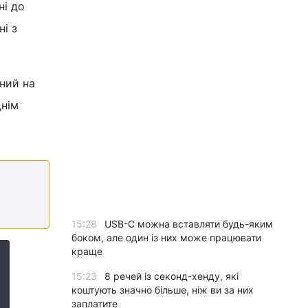
ні до
ні з
ний на
днім
15:28
USB-C можна вставляти будь-яким
боком, але один із них може працювати
краще
15:23
8 речей із секонд-хенду, які
коштують значно більше, ніж ви за них
заплатите