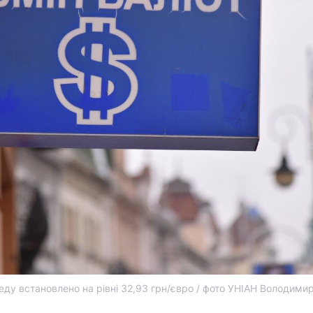
реду встановлено на рівні 32,93 грн/євро / фото УНІАН Володими