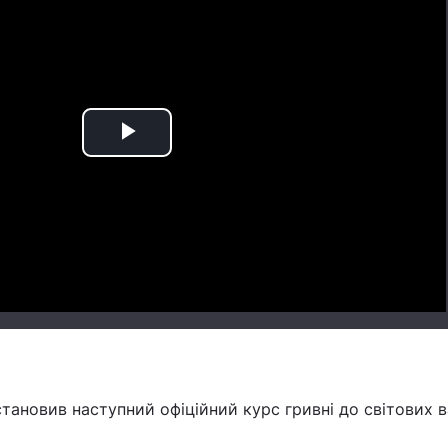
Play
Video
становив наступний офіційний курс гривні до світових в