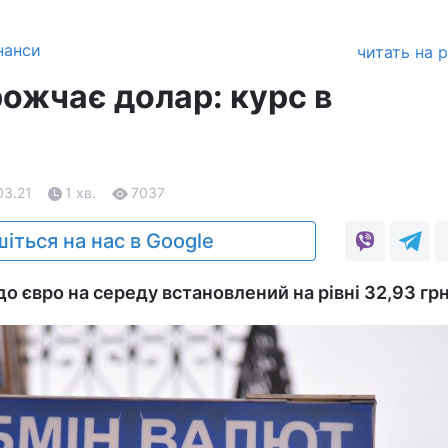
нанси
читать на 
рожчає долар: курс в
03.21
1 хв.
7037
іться на нас в Google
до євро на середу встановлений на рівні 32,93 гр