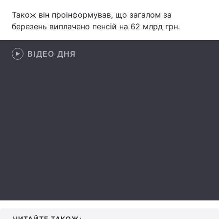
Також він проінформував, що загалом за
Лонгріди
березень виплачено пенсій на 62 млрд грн.
Відео з Youtube
Статті
ВІДЕО ДНЯ
Інтерв'ю
Думки
Архів
Вакансії
Контакти
Послуги
ЧИТАЙТЕ ТАКОЖ: