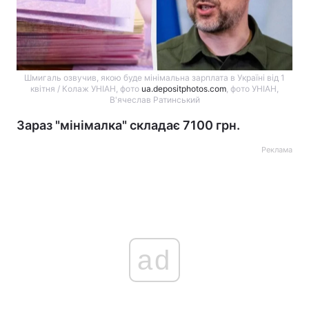
Шмигаль озвучив, якою буде мінімальна зарплата в Україні від 1
квітня / Колаж УНІАН, фото
ua.depositphotos.com
, фото УНІАН,
В'ячеслав Ратинський
Зараз "мінімалка" складає 7100 грн.
Реклама
ad