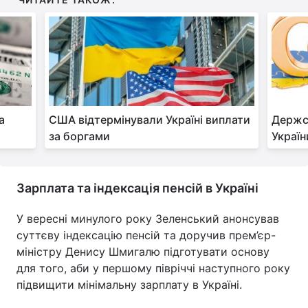
Тема оформлення
а
США відтермінували Україні виплати
Держс
за боргами
Україн
Зарплата та індексація пенсій в Україні
У вересні минулого року Зеленський анонсував
суттєву індексацію пенсій та доручив прем’єр-
міністру Денису Шмигалю підготувати основу
для того, аби у першому півріччі наступного року
підвищити мінімальну зарплату в Україні.