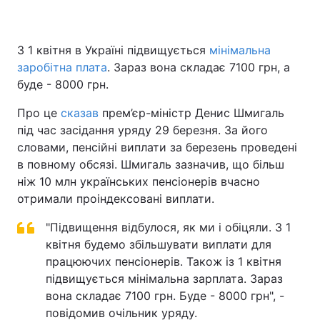
З 1 квітня в Україні підвищується
мінімальна
Головна
Війна
заробітна плата
. Зараз вона складає 7100 грн, а
буде - 8000 грн.
Україна
Політика
Про це
сказав
прем’єр-міністр Денис Шмигаль
Економіка
Світ
під час засідання уряду 29 березня. За його
словами, пенсійні виплати за березень проведені
Спорт
Наука
в повному обсязі. Шмигаль зазначив, що більш
ніж 10 млн українських пенсіонерів вчасно
Техно і зв'язок
Лайт
отримали проіндексовані виплати.
Зброя
Інциденти
"Підвищення відбулося, як ми і обіцяли. З 1
квітня будемо збільшувати виплати для
Здоров'я
Туризм
працюючих пенсіонерів. Також із 1 квітня
підвищується мінімальна зарплата. Зараз
Цікавинки
Погода
вона складає 7100 грн. Буде - 8000 грн", -
повідомив очільник уряду.
Екологія
Регіони