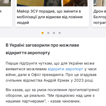
я
Майор ЗСУ порадив, що змінити в
Дрон в
мобілізації для відмови від ловіння
Бєлгор
людей
потрап
В Україні заговорили про можливе
відкриття аеропорту
Перше підґрунтя чуткам, що для України може
виявитися можливим
відкрити аеропорт
у часи
війни, дали в Офісі президента. Про це згадував
очільник відомства Андрій Єрмак у 2023 році.
Він казав, що за умов посилення протиповітряної
оборони, це реально. "Ми працюємо над цим з
нашими партнерами", - казав чиновник.