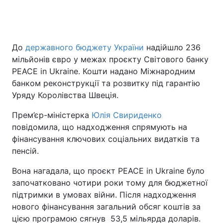
Головна
Війна
До
державного бюджету України
надійшло 236
мільйонів євро у межах проєкту Світового банку
Україна
Політика
PEACE in Ukraine. Кошти надано Міжнародним
банком реконструкції та розвитку під гарантію
Економіка
Світ
Уряду Королівства Швеція.
Спорт
Наука
Прем’єр-міністерка
Юлія Свириденко
повідомила, що надходження спрямують на
Техно і зв'язок
Лайт
фінансування ключових соціальних видатків та
пенсій.
Зброя
Інциденти
Вона нагадала, що проєкт PEACE in Ukraine було
Здоров'я
Туризм
започатковано чотири роки тому для бюджетної
підтримки в умовах війни. Після надходження
Цікавинки
Погода
нового фінансування загальний обсяг коштів за
цією програмою сягнув 53,5 мільярда доларів.
Екологія
Регіони