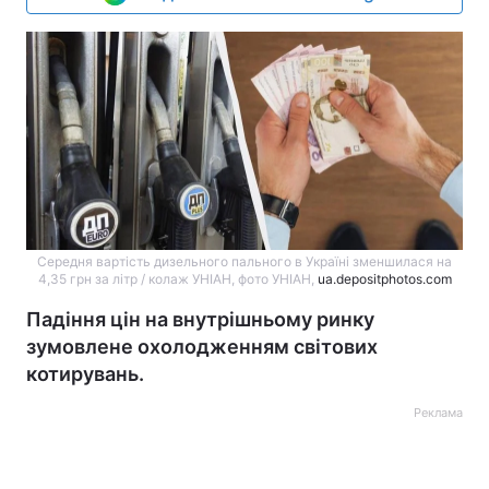
Середня вартість дизельного пального в Україні зменшилася на
4,35 грн за літр / колаж УНІАН, фото УНІАН,
ua.depositphotos.com
Падіння цін на внутрішньому ринку
зумовлене охолодженням світових
котирувань.
Реклама