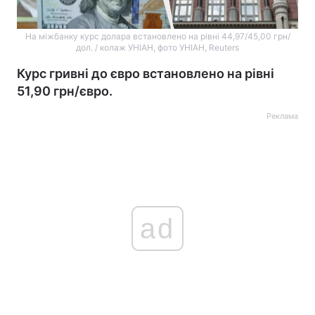
На міжбанку курс долара встановлено на рівні 44,97/45,00 грн/
дол. / колаж УНІАН, фото УНІАН, Reuters
Курс гривні до євро встановлено на рівні
51,90 грн/євро.
Реклама
ad