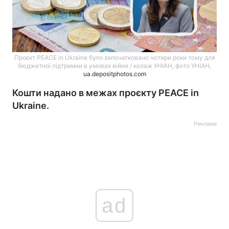
Проєкт PEACE in Ukraine було започатковано чотири роки тому для
бюджетної підтримки в умовах війни / колаж УНІАН, фото УНІАН,
ua.depositphotos.com
Кошти надано в межах проєкту PEACE in
Ukraine.
Реклама
ad