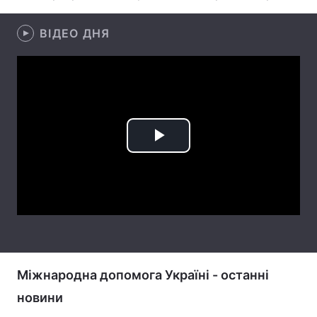
Лонгріди
ВІДЕО ДНЯ
Відео з Youtube
Статті
Інтерв'ю
Думки
Архів
Вакансії
Play
Контакти
Video
Послуги
Міжнародна допомога Україні - останні
новини