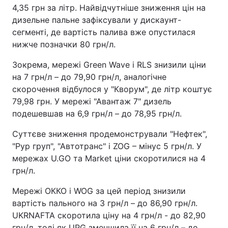
4,35 грн за літр. Найвідчутніше зниження цін на
дизельне пальне зафіксували у дискаунт-
сегменті, де вартість палива вже опустилася
нижче позначки 80 грн/л.
Зокрема, мережі Green Wave і RLS знизили ціни
на 7 грн/л – до 79,90 грн/л, аналогічне
скорочення відбулося у "Кворум", де літр коштує
79,98 грн. У мережі "Авантаж 7" дизель
подешевшав на 6,9 грн/л – до 78,95 грн/л.
Суттєве зниження продемонстрували "Нефтек",
"Рур груп", "Автотранс" і ZOG – мінус 5 грн/л. У
мережах U.GO та Market ціни скоротилися на 4
грн/л.
Мережі ОККО і WOG за цей період знизили
вартість пального на 3 грн/л – до 86,90 грн/л.
UKRNAFTA скоротила ціну на 4 грн/л - до 82,90
грн/л, тоді як UPG зменшила її на 6 грн/л – до