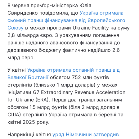
8 червня прем’єр-міністерка Юлія
Тема оформлення
Свириденко повідомила, що
Україна отримала
сьомий транш фінансування від Європейського
Союзу
в межах програми Ukraine Facility на суму
2,8 мільярда євро. З урахуванням погашення
раніше наданого авансового фінансування до
державного бюджету фактично надійшло 2,6
млрд євро.
У квітні
Україна отримала останній транш від
Великої Британії
обсягом 752 млн фунтів
стерлінгів (близько 1 млрд доларів) у межах
ініціативи G7 Extraordinary Revenue Acceleration
for Ukraine (ERA). Перші два транші загальним
обсягом 1,5 млрд фунтів (біля 2 млрд доларів
США) стерлінгів Україна отримала в березні та
квітні 2025 року.
Наприкінці квітня
уряд Німеччини затвердив