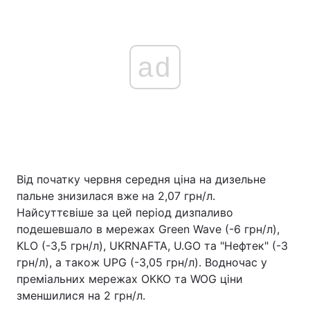
ad
Від початку червня середня ціна на дизельне
пальне знизилася вже на 2,07 грн/л.
Найсуттєвіше за цей період дизпаливо
подешевшало в мережах Green Wave (-6 грн/л),
KLO (-3,5 грн/л), UKRNAFTA, U.GO та "Нефтек" (-3
грн/л), а також UPG (-3,05 грн/л). Водночас у
преміальних мережах ОККО та WOG ціни
зменшилися на 2 грн/л.