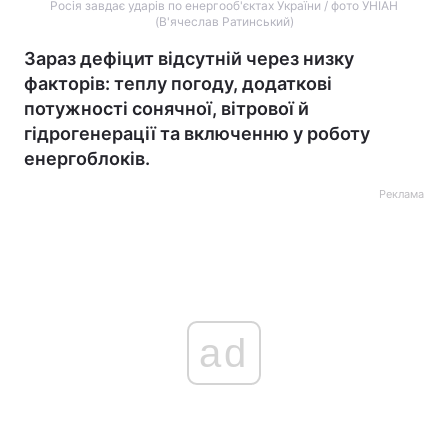
Росія завдає ударів по енергооб'єктах України / фото УНІАН
(В'ячеслав Ратинський)
Зараз дефіцит відсутній через низку
факторів: теплу погоду, додаткові
потужності сонячної, вітрової й
гідрогенерації та включенню у роботу
енергоблоків.
Реклама
ad