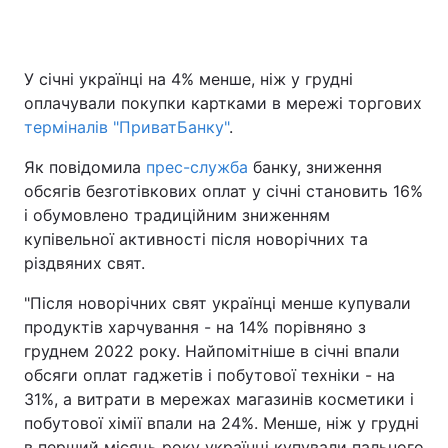
У січні українці на 4% менше, ніж у грудні
Головна
Війна
оплачували покупки картками в мережі торгових
терміналів "ПриватБанку"
.
Україна
Політика
Як повідомила
прес-служба
банку, зниження
Економіка
Світ
обсягів безготівкових оплат у січні становить 16%
і обумовлено традиційним зниженням
Спорт
Наука
купівельної активності після новорічних та
різдвяних свят.
Техно і зв'язок
Лайт
"Після новорічних свят українці менше купували
Зброя
Інциденти
продуктів харчування - на 14% порівняно з
груднем 2022 року. Найпомітніше в січні впали
Здоров'я
Туризм
обсяги оплат гаджетів і побутової техніки - на
Цікавинки
Погода
31%, а витрати в мережах магазинів косметики і
побутової хімії впали на 24%. Менше, ніж у грудні
Екологія
Регіони
в перший місяць року українці купували пального