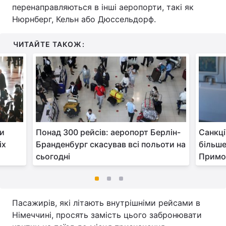
перенаправляються в інші аеропорти, такі як
Нюрнберг, Кельн або Дюссельдорф.
ЧИТАЙТЕ ТАКОЖ:
ли
Понад 300 рейсів: аеропорт Берлін-
Санкці
іх
Бранденбург скасував всі польоти на
більше
сьогодні
Примо
Пасажирів, які літають внутрішніми рейсами в
Німеччині, просять замість цього забронювати