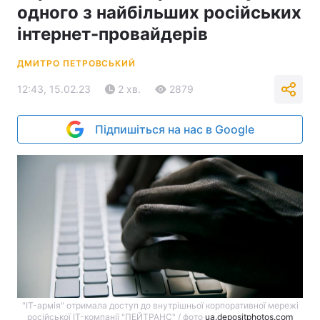
одного з найбільших російських
інтернет-провайдерів
ДМИТРО ПЕТРОВСЬКИЙ
12:43, 15.02.23
2 хв.
2879
Підпишіться на нас в Google
"IT-армія" отримала доступ до внутрішньої корпоративної мережі
російської IT-компанії "ПЕЙТРАНС" / фото
ua.depositphotos.com