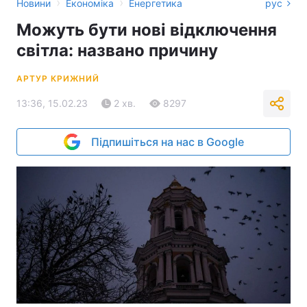
›
›
Новини
Економіка
Енергетика
рус
Можуть бути нові відключення
світла: названо причину
АРТУР КРИЖНИЙ
13:36, 15.02.23
2 хв.
8297
Підпишіться на нас в Google