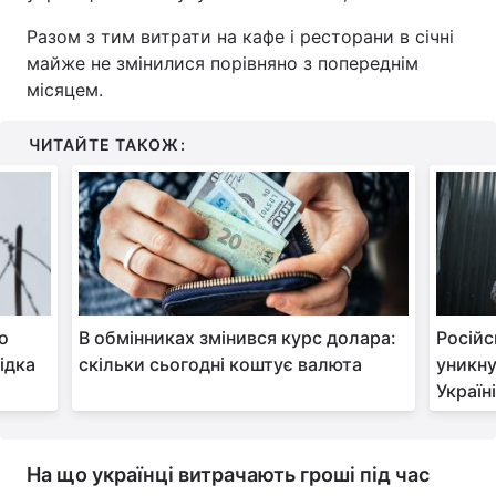
Разом з тим витрати на кафе і ресторани в січні
Тема оформлення
майже не змінилися порівняно з попереднім
місяцем.
ЧИТАЙТЕ ТАКОЖ:
го
В обмінниках змінився курс долара:
Російс
ідка
скільки сьогодні коштує валюта
уникну
Україн
На що українці витрачають гроші під час