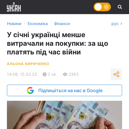
›
›
Новини
Економіка
Фінанси
рус
У січні українці менше
витрачали на покупки: за що
платять під час війни
АЛЬОНА КИРИЧЕНКО
14:06, 15.02.23
2 хв.
2363
Підпишіться на нас в Google