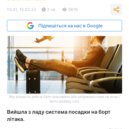
13:41, 15.02.23
3 хв.
3619
Підпишіться на нас в Google
Яку кількість рейсів було скасовано або затримано поки не ясно /
фото pixabay.com
Вийшла з ладу система посадки на борт
літака.