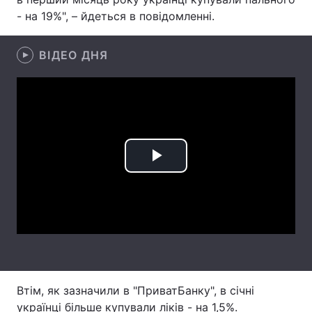
- на 19%", – йдеться в повідомленні.
Лонгріди
ВІДЕО ДНЯ
Відео з Youtube
Статті
Інтерв'ю
Думки
Архів
Вакансії
Контакти
Play
Послуги
Video
Втім, як зазначили в "ПриватБанку", в січні
українці більше купували ліків - на 1,5%.