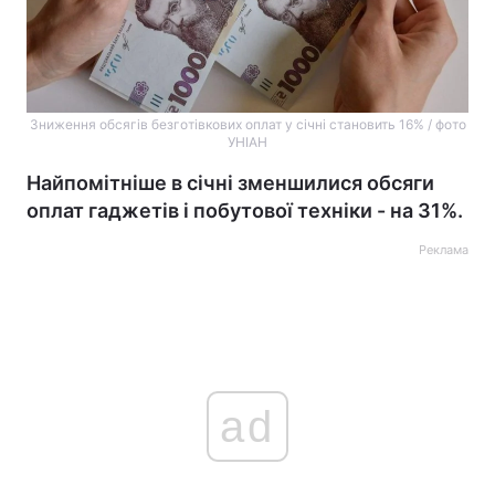
Зниження обсягів безготівкових оплат у січні становить 16% / фото
УНІАН
Найпомітніше в січні зменшилися обсяги
оплат гаджетів і побутової техніки - на 31%.
Реклама
ad