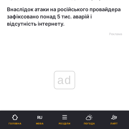
Внаслідок атаки на російського провайдера
зафіксовано понад 5 тис. аварій і
відсутність інтернету.
Реклама
ad
RU
Українська "IT-армія"
втрутилася в роботу одного
МОВА
ГОЛОВНА
РОЗДІЛИ
ПОГОДА
ЛАЙТ
з найбільших російських інтернет-провайдерів