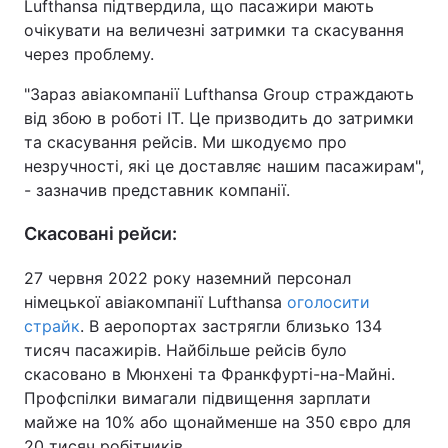
Lufthansa підтвердила, що пасажири мають
очікувати на величезні затримки та скасування
через проблему.
"Зараз авіакомпанії Lufthansa Group страждають
від збою в роботі ІТ. Це призводить до затримки
та скасування рейсів. Ми шкодуємо про
незручності, які це доставляє нашим пасажирам",
- зазначив представник компанії.
Скасовані рейси:
27 червня 2022 року наземний персонал
німецької авіакомпанії Lufthansa
оголосити
страйк
. В аеропортах застрягли близько 134
тисяч пасажирів. Найбільше рейсів було
скасовано в Мюнхені та Франкфурті-на-Майні.
Профспілки вимагали підвищення зарплати
майже на 10% або щонайменше на 350 євро для
20 тисяч робітників.