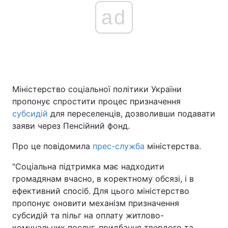
ad
Головна
Війна
Україна
Політика
Міністерство соціальної політики України
Економіка
Світ
пропонує спростити процес призначення
Спорт
Наука
субсидій
для переселенців, дозволивши подавати
заяви через Пенсійний фонд.
Техно і зв'язок
Лайт
Про це повідомила
прес-служба
міністерства.
Зброя
Інциденти
"Соціальна підтримка має надходити
громадянам вчасно, в коректному обсязі, і в
Здоров'я
Туризм
ефективний спосіб. Для цього міністерство
Цікавинки
Погода
пропонує оновити механізм призначення
субсидій та пільг на оплату житлово-
Екологія
Регіони
комунальних послуг, придбання твердого та