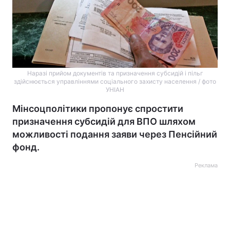
Наразі прийом документів та призначення субсидій і пільг
здійснюється управліннями соціального захисту населення / фото
УНІАН
Мінсоцполітики пропонує спростити
призначення субсидій для ВПО шляхом
можливості подання заяви через Пенсійний
фонд.
Реклама