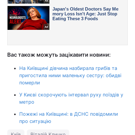
Вас також можуть зацікавити новини:
На Київщині дівчина назбирала грибів та
пригостила ними маленьку сестру: обидві
померли
У Києві скорочують інтервал руху поїздів у
метро
Пожежі на Київщині: в ДСНС повідомили
про ситуацію
Київ
Віталій Кличко