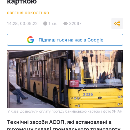
карткою
ЄВГЕНІЯ СОКОЛЕНКО
14:28, 03.09.22
1 хв.
32067
Підпишіться на нас в Google
У Києві дозволили оплату проїзду банківською картою / фото УНІАН
Технічні засоби АСОП, які встановлені в
рухомому складі громадського транспорту