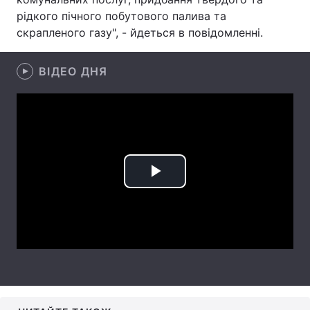
рідкого пічного побутового палива та
Лонгріди
скрапленого газу", - йдеться в повідомленні.
Відео з Youtube
Статті
ВІДЕО ДНЯ
Інтерв'ю
Думки
Архів
Вакансії
Контакти
Play
Послуги
Video