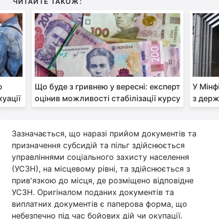
ЧИТАЙТЕ ТАКОЖ:
Тема оформлення
о
Що буде з гривнею у вересні: експерт
У Мінф
куації
оцінив можливості стабілізації курсу
з дер
Зазначається, що наразі прийом документів та
призначення субсидій та пільг здійснюється
управліннями соціального захисту населення
(УСЗН), на місцевому рівні, та здійснюється з
прив'язкою до місця, де розміщено відповідне
УСЗН. Оригіналом поданих документів та
виплатних документів є паперова форма, що
небезпечно під час бойових дій чи окупації.