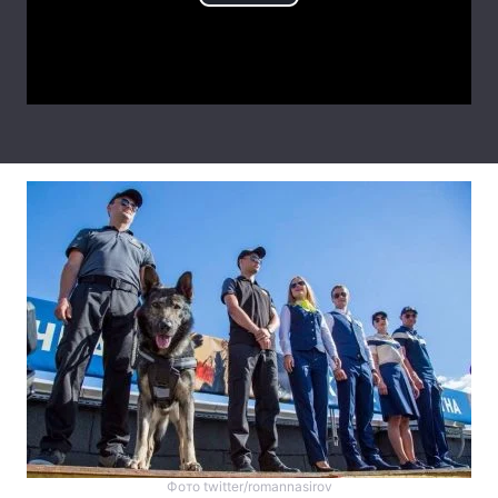
Play
Лонгріди
Video
Відео з Youtube
Статті
Інтерв'ю
Думки
Архів
Вакансії
Контакти
Послуги
Фото twitter/romannasirov