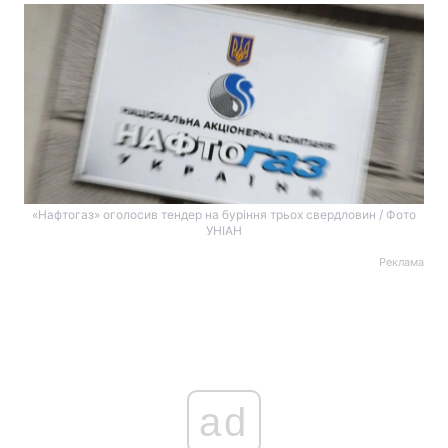
«Нафтогаз» оголосив тендер на буріння трьох свердловин / Фото
УНІАН
Реклама
ad