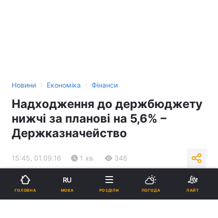
›
›
Новини
Економіка
Фінанси
Надходження до держбюджету
нижчі за планові на 5,6% –
Держказначейство
15:45, 01.09.16
1 хв.
346
RU
Підпишіться на нас в Google
МОВА
ГОЛОВНА
РОЗДІЛИ
ПОГОДА
ЛАЙТ