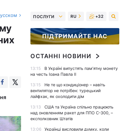
русском
RU
+32
ПОСЛУГИ
ому
ПІДТРИМАЙТЕ НАС
них
ОСТАННІ НОВИНИ
13:15
В Україні випустять пам’ятну монету
на честь Іоана Павла II
13:15
Не те що кондиціонер – навіть
вентилятор не потрібен: турецький
лайфхак, як охолодити дім
ння
13:13
США та Україна спільно працюють
над оновленням ракет для ППО С-300, –
експолковник Штатів
13:06
Українці висловили думку, коли