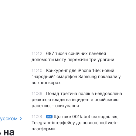
11:42
687 тисяч сонячних панелей
допомогли місту пережити три урагани
11:40
Конкурент для iPhone 16e: новий
"народний" смартфон Samsung показали у
всіх кольорах
11:39
Понад третина поляків невдоволена
реакцією влади на інцидент з російською
ракетою, – опитування
11:28
Що таке 001k.bot сьогодні: від
НК
русском
Telegram-інтерфейсу до повноцінної web-
платформи
 на