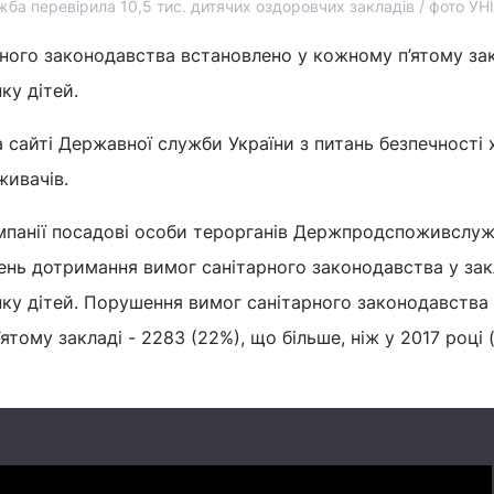
 перевірила 10,5 тис. дитячих оздоровчих закладів / фото УН
ного законодавства встановлено у кожному п’ятому за
ку дітей.
 сайті Державної служби України з питань безпечності
живачів.
ампанії посадові особи терорганів Держпродспоживслу
жень дотримання вимог санітарного законодавства у за
нку дітей. Порушення вимог санітарного законодавства
тому закладі - 2283 (22%), що більше, ніж у 2017 році (1