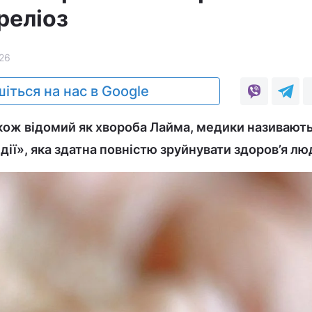
реліоз
26
іться на нас в Google
кож відомий як хвороба Лайма, медики називают
дії», яка здатна повністю зруйнувати здоров’я лю