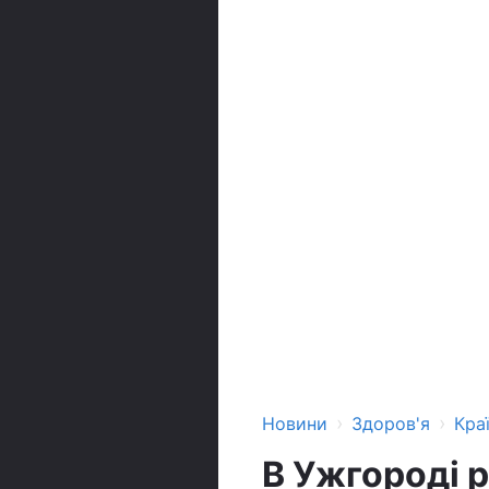
›
›
Новини
Здоров'я
Кра
В Ужгороді р