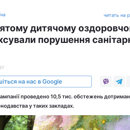
їна
читать на 
’ятому дитячому оздоровч
іксували порушення санітар
87
іться на нас в Google
кампанії проведено 10,5 тис. обстежень дотрима
онодавства у таких закладах.