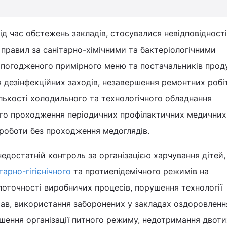
ід час обстежень закладів, стосувалися невідповідності
правил за санітарно-хімічними та бактеріологічними
 погодженого примірного меню та постачальників прод
 дезінфекційних заходів, незавершення ремонтних робіт
лькості холодильного та технологічного обладнання
ого проходження періодичних профілактичних медичних 
 роботи без проходження медоглядів.
едостатній контроль за організацією харчування дітей,
тарно-гігієнічного
та протиепідемічного режимів на
оточності виробничих процесів, порушення технології
рав, використання заборонених у закладах оздоровленн
ушення організації питного режиму, недотримання двот