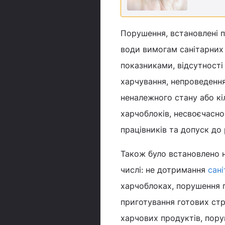
Порушення, встановлені п
води вимогам санітарних 
показниками, відсутності
харчування, непроведення
неналежного стану або кі
харчоблоків, несвоєчасн
працівників та допуск до
Також було встановлено н
числі: не дотримання
сані
харчоблоках, порушення п
приготування готових ст
харчових продуктів, пор