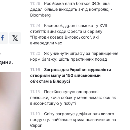
11:26
Російська еліта боїться ФСБ, яка
дедалі більше виходить з-під контролю, -
Bloomberg
11:24
Facebook, дрон і самокат у XVII
столітті: винаходи Ореста із серіалу
"Пригоди козака Виговського", які
випередили час
ь
11:20
Як уникнути штрафу за перевищення
норм багажу: шість практичних порад
дини.
11:16
Загроза для України: журналісти
створили мапу зі 150 військовими
обʼєктам в Білорусі
11:15
Постійно купую одноразові
пелюшки, хоча собак у мене немає: ось як
використовую у побуті
11:10
Світу загрожує дефіцит важливого
продукту: найбільше криза позначиться на
Європі