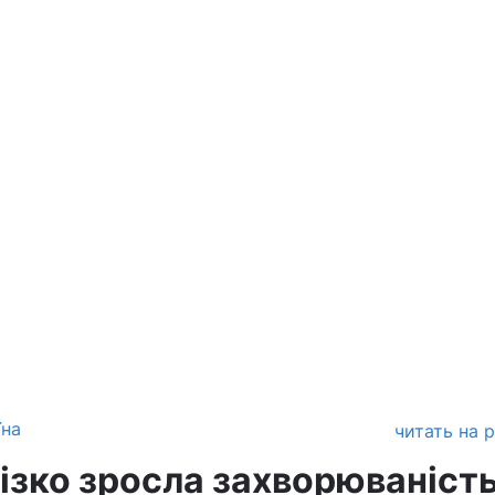
їна
читать на 
ізко зросла захворюваність