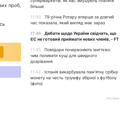
супермаркетів: як нас змушують платити
вих проб,
більше
11:50
79-річна Ротару вперше за довгий
час показала, який вигляд має зараз
сь
11:46
Дебати щодо України свідчать, що
ЄС не готовий приймати нових членів, - FT
11:45
Помідори почервоніють миттєво:
чим поливати кущі для швидкого
дозрівання
11:42
Іспанія викарбувала пам'ятну срібну
монету на честь тріумфу збірної з футболу
(фото)
Реклама