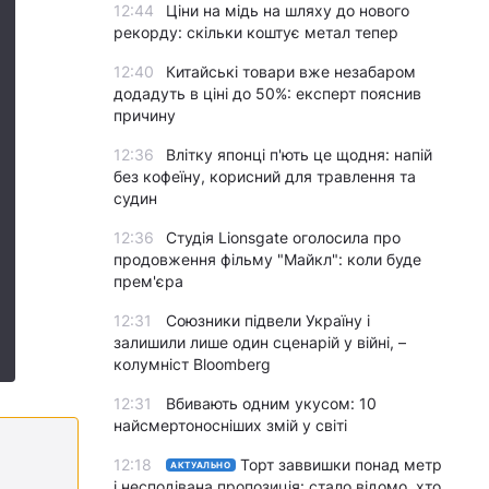
12:44
Ціни на мідь на шляху до нового
рекорду: скільки коштує метал тепер
12:40
Китайські товари вже незабаром
додадуть в ціні до 50%: експерт пояснив
причину
12:36
Влітку японці п'ють це щодня: напій
без кофеїну, корисний для травлення та
судин
12:36
Студія Lionsgate оголосила про
продовження фільму "Майкл": коли буде
прем'єра
12:31
Союзники підвели Україну і
залишили лише один сценарій у війні, –
колумніст Bloomberg
12:31
Вбивають одним укусом: 10
найсмертоносніших змій у світі
12:18
Торт заввишки понад метр
АКТУАЛЬНО
і несподівана пропозиція: стало відомо, хто