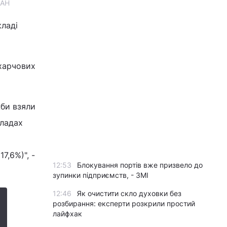
ІАН
кладі
 харчових
жби взяли
кладах
7,6%)", -
12:53
Блокування портів вже призвело до
зупинки підприємств, - ЗМІ
12:46
Як очистити скло духовки без
розбирання: експерти розкрили простий
лайфхак