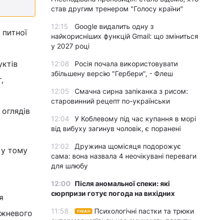
став другим тренером "Голосу країни"
12:15
Google видалить одну з
 питної
найкорисніших функцій Gmail: що зміниться
у 2027 році
уктів
12:08
Росія почала використовувати
збільшену версію "Гербери", - Флеш
,
12:05
Смачна сирна запіканка з рисом:
старовинний рецепт по-українськи
оглядів
12:04
У Коблевому під час купання в морі
від вибуху загинув чоловік, є поранені
12:02
Дружина щомісяця подорожує
 у тому
сама: вона назвала 4 неочікувані переваги
для шлюбу
12:00
Після аномальної спеки: які
сюрпризи готує погода на вихідних
я
11:58
Психологічні пастки та трюки
ижневого
УНІАН