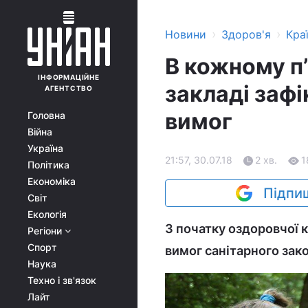
›
›
Новини
Здоров'я
Кра
В кожному п
ІНФОРМАЦІЙНЕ
закладі заф
АГЕНТСТВО
вимог
Головна
Війна
Україна
21:57, 30.07.18
2 хв.
1
Політика
Економіка
Підпиш
Світ
Екологія
З початку оздоровчої 
Регіони
Спорт
вимог санітарного зак
Наука
Техно і зв'язок
Лайт