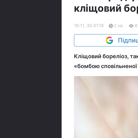
кліщовий бо
16:11, 30.07.18
2 хв.
8
Підпиш
Кліщовий бореліоз, та
«бомбою сповільненої 