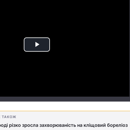
Play
Video
Е ТАКОЖ
оді різко зросла захворюваність на кліщовий бореліоз