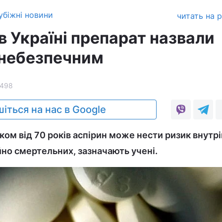
убіжні новини
читать на 
 Україні препарат назвали
 небезпечним
7498
іться на нас в Google
ком від 70 років аспірин може нести ризик внутр
йно смертельних, зазначають учені.