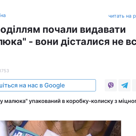
їна
читать на 
роділлям почали видавати
юка" - вони дісталися не в
1753
іться на нас в Google
у малюка" упакований в коробку-колиску з міцно