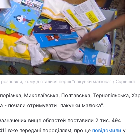
 розповіли, кому дісталися перші "пакунки малюка" / Скріншот
порізька, Миколаївська, Полтавська, Тернопільська, Хар
а - почали отримувати "пакунки малюка".
зазначених вище областей поставили 2 тис. 494
 411 вже передані породіллям, про це
повідомили
у