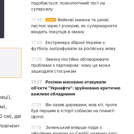
подобається: психологічний тест на
суперсилу
17:48
Фейкові знижки та цінові
УНІАН
пастки: юрист розкрив, як супермаркети
вводять покупців в оману
17:39
Екстренера збірної України з
футболу оштрафували за російську мову
17:29
Звичка постійно обговорювати
проблеми з партнером: чому це може
зашкодити стосункам
17:27
Росіяни масовано атакували
обʼєкти "Укрнафти": зруйновано критично
важливе обладнання
вці),
17:21
Він лазив деревами, мов кіт, проте
м),
був першим в історії собакою на планеті
 см), дві
(фото)
ловічки»
17:18
Зеленський вперше поїде з
офіційним візитом до Сербії: названо дату