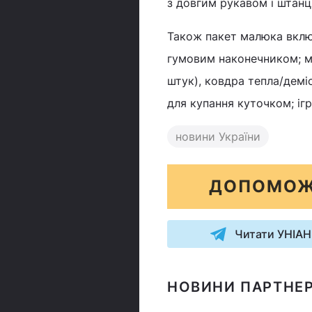
з довгим рукавом і штанц
Також пакет малюка вклю
гумовим наконечником; ма
штук), ковдра тепла/демі
для купання куточком; іг
новини України
ДОПОМОЖ
Читати УНІАН
НОВИНИ ПАРТНЕР