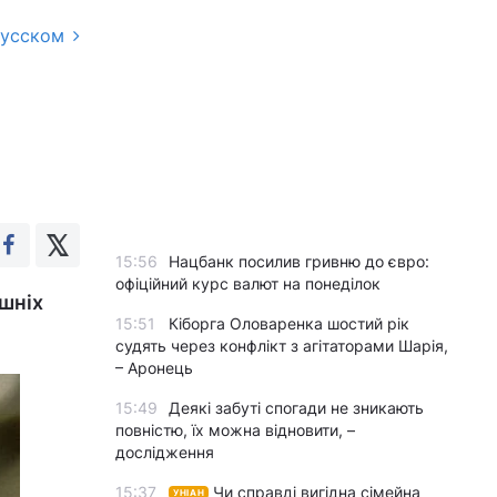
русском
15:56
Нацбанк посилив гривню до євро:
офіційний курс валют на понеділок
ішніх
15:51
Кіборга Оловаренка шостий рік
судять через конфлікт з агітаторами Шарія,
– Аронець
15:49
Деякі забуті спогади не зникають
повністю, їх можна відновити, –
дослідження
15:37
Чи справді вигідна сімейна
УНІАН