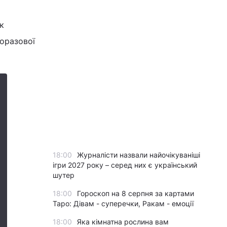
к
оразової
18:00
Журналісти назвали найочікуваніші
ігри 2027 року – серед них є український
шутер
18:00
Гороскоп на 8 серпня за картами
Таро: Дівам - суперечки, Ракам - емоції
18:00
Яка кімнатна рослина вам