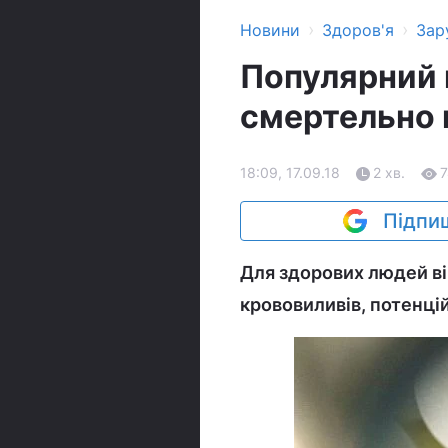
›
›
Новини
Здоров'я
Зар
Популярний в
смертельно
18:09, 17.09.18
2 хв.
Підпиш
Для здорових людей ві
крововиливів, потенці