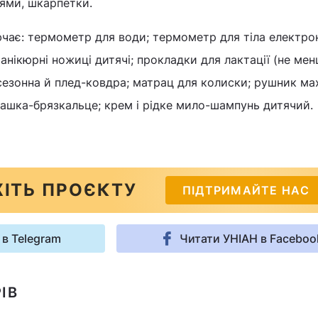
ями, шкарпетки.
чає: термометр для води; термометр для тіла електрон
нікюрні ножиці дитячі; прокладки для лактації (не ме
сезонна й плед-ковдра; матрац для колиски; рушник м
рашка-брязкальце; крем і рідке мило-шампунь дитячий.
ІТЬ ПРОЄКТУ
ПІДТРИМАЙТЕ НАС
 в Telegram
Читати УНІАН в Faceboo
ІВ