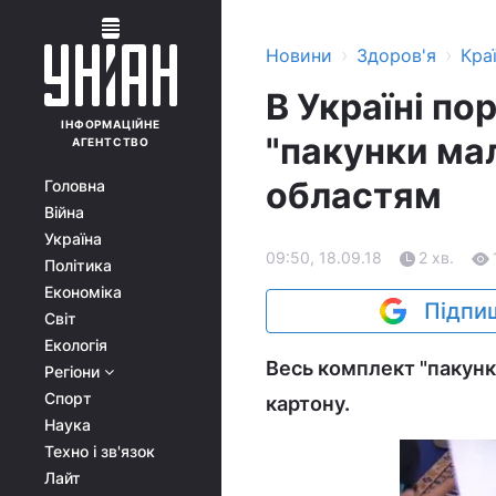
›
›
Новини
Здоров'я
Кра
В Україні по
ІНФОРМАЦІЙНЕ
"пакунки мал
АГЕНТСТВО
областям
Головна
Війна
Україна
09:50, 18.09.18
2 хв.
Політика
Економіка
Підпиш
Світ
Екологія
Весь комплект "пакунк
Регіони
Спорт
картону.
Наука
Техно і зв'язок
Лайт