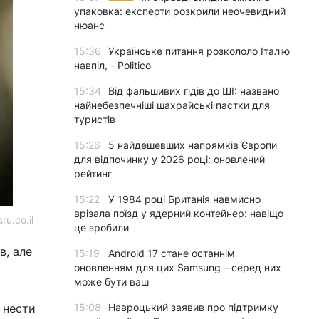
упаковка: експерти розкрили неочевидний
нюанс
15:36
Українське питання розкололо Італію
навпіл, - Politico
15:34
Від фальшивих гідів до ШІ: названо
найнебезпечніші шахрайські пастки для
туристів
15:26
5 найдешевших напрямків Європи
для відпочинку у 2026 році: оновлений
рейтинг
15:22
У 1984 році Британія навмисно
врізала поїзд у ядерний контейнер: навіщо
u.co.il
це зробили
в, але
15:19
Android 17 стане останнім
оновленням для цих Samsung – серед них
може бути ваш
 нести
15:08
Навроцький заявив про підтримку