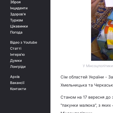
Зброя
Інциденти
Здоров'я
Туризм
Цікавинки
Погода
Відео з Youtube
Статті
Інтерв'ю
Думки
У Мінсоцполітики
Лонгріди
Архів
Сім областей України - За
Вакансії
Хмельницька та Черкаськ
Контакти
Станом на 17 вересня до 
"пакунки малюка", з яких