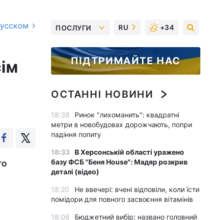
русском
RU
+34
ПОСЛУГИ
ПІДТРИМАЙТЕ НАС
сім
ОСТАННІ НОВИНИ
18:38
Ринок "лихоманить": квадратні
метри в новобудовах дорожчають, попри
падіння попиту
18:33
В Херсонській області уражено
базу ФСБ "Беня House": Мадяр розкрив
го
деталі (відео)
18:20
Не ввечері: вчені відповіли, коли їсти
помідори для повного засвоєння вітамінів
18:06
Бюджетний вибір: названо головний