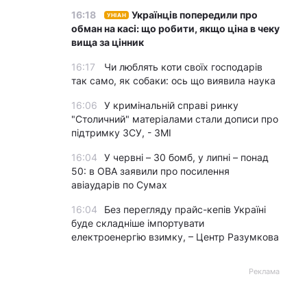
16:18
Українців попередили про
УНІАН
обман на касі: що робити, якщо ціна в чеку
вища за цінник
16:17
Чи люблять коти своїх господарів
так само, як собаки: ось що виявила наука
16:06
У кримінальній справі ринку
"Столичний" матеріалами стали дописи про
підтримку ЗСУ, - ЗМІ
16:04
У червні – 30 бомб, у липні – понад
50: в ОВА заявили про посилення
авіаударів по Сумах
16:04
Без перегляду прайс-кепів Україні
буде складніше імпортувати
електроенергію взимку, – Центр Разумкова
Реклама