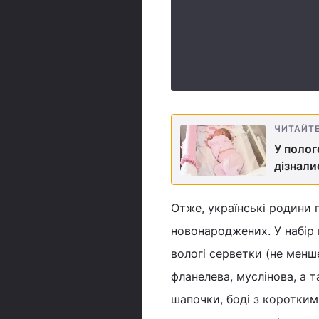
ЧИТАЙТ
У полог
дізнали
Отже, українські родини 
новонароджених. У набір 
вологі серветки (не менш
фланелева, муслінова, а 
шапочки, боді з коротким