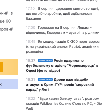
17:10
8 серпня: церковне свято сьогодні,
ний, з
що потрібно зробити, щоб здійснилося
бажання
нше 60
17:00
Гороскоп на 8 серпня: Левам –
ахровий
відпочинок, Козерогам – зустріч з рідними
16:49
Як модернізація С-300 перетворює
їх на український аналог Patriot: аналітики
розповіли
16:37
Росія вдарила по
ОНОВЛЕНО
футбольному стадіону "Чорноморець" в
Одесі (фото, відео)
16:31
Дрони вже пів доби
ОНОВЛЕНО
k
атакують Крим: ГУР провів "морський
парад" у Ялті
16:22
"Буде хвиля банкрутства": розгром
складів Wildberries боляче бʼють по РФ, - Die
Welt