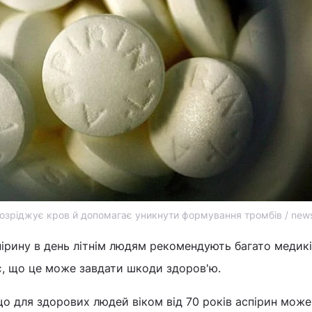
озріджує кров й допомагає уникнути формування тромбів / newsr
ірину в день літнім людям рекомендують багато медикі
є, що це може завдати шкоди здоров'ю.
о для здорових людей віком від 70 років аспірин може