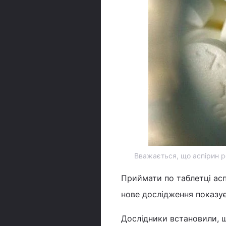
Вважається, що аспірин р
Приймати по таблетці асп
нове дослідження показу
Дослідники встановили, щ