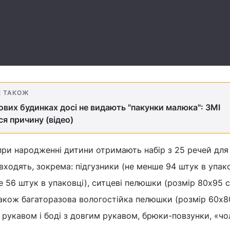
Е ТАКОЖ
ових будинках досі не видають "пакунки малюка": ЗМІ
ся причину (відео)
при народженні дитини отримають набір з 25 речей для
входять, зокрема: підгузники (не менше 94 штук в упако
е 56 штук в упаковці), ситцеві пелюшки (розмір 80x95 с
також багаторазова вологостійка пелюшки (розмір 60х80
 рукавом і боді з довгим рукавом, брюки-повзунки, «чо